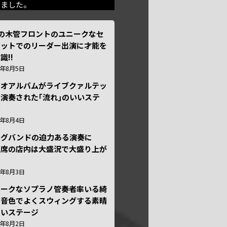
きました。
本の木管フロントのユニークなセ
テットでのリーダー出演に才能を
識!!
6年8月5日
ュオアルバムがライブクァルテッ
演奏された｢流れ｣のいいステ
ジ
6年8月4日
ッグバンドの迫力ある演奏に
々席の店内は大盛況で大盛り上が
6年8月3日
ニークなソプラノ管奏者率いる綺
な音色でよくスウィングする素晴
しいステージ
6年8月2日