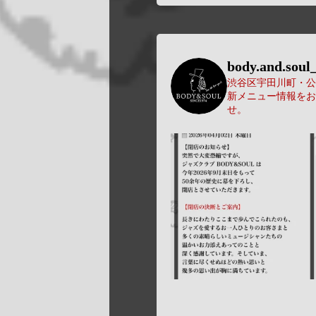
body.and.soul_
渋谷区宇田川町・公園
新メニュー情報をお
せ。