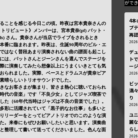
がで
4
ることを感じる今日この頃。昨夜は宮本貴奈さんの
プ
トリビュート》メンバーは、宮本貴奈(pf) パット・
再認
(ds) さん。貴奈さんが当店でライブをされるとき
202
本番に臨まれます。昨夜は、生誕90周年のビル・エ
デ
ではなく普段あまり演奏されない曲の譜面も起こし
トで
には、パットさんとジーンさんを選んでステージを
ー
際に演奏してみたら想像以上にうまくいきとても気
202
おられました。実際、ベースとドラムスが貴奈ピア
素晴らしいトリオサウンドでした。
ビ
きなお客さまが集まり、皆さま熱心に聴いておられ
満
時代の音楽」です「不良少女」としてジャズ喫茶で
り
した（60年代当時はジャズは不良の音楽でした）。
202
多彩に活躍されていて「黒子的なお仕事」も多いと
ユ
りリーダーをとってピアノトリオでのこのような演
麗
た。来春にもぜひお願いしたいと思います。演奏曲
ら
と整理して書いて送ってくださいました。色んな面
202