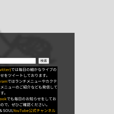
検索
itter)
では毎日の細かなライブの
らせをツイートしております。
gram
ではランチメニューやカクテ
新メニューのご紹介なども発信して
ます。
ook
でも毎日のお知らせをしてお
すので、ぜひご確認ください。
＆SOUL
YouTube公式チャンネル