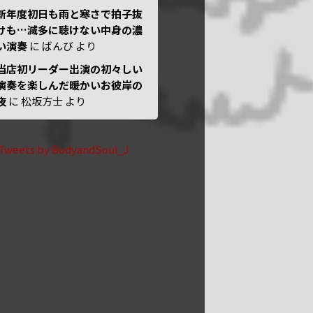
新年度初日も雨と寒さで拍子抜
けも…滅多に聴けない中身の濃
い演奏
に
ばんび
より
当店初リーダー出演の初々しい
演奏を楽しんだ暖かいお彼岸の
夜
に
松坂方士
より
Tweets by BodyandSoul_J