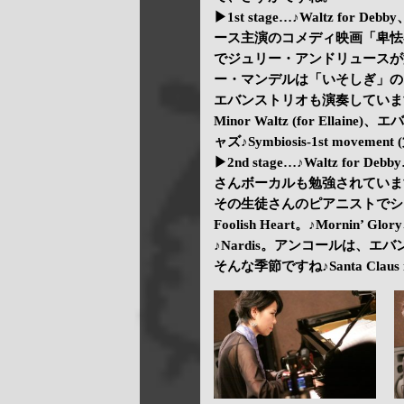
▶1st stage…♪Waltz for D
ース主演のコメディ映画「卑怯
でジュリー・アンドリュースが演
ー・マンデルは「いそしぎ」のテーマ「
エバンストリオも演奏しています。♪Glor
Minor Waltz (for El
ャズ♪Symbiosis-1st movemen
▶2nd stage…♪Waltz fo
さんボーカルも勉強されていま
その生徒さんのピアニストでシ
Foolish Heart。♪Mornin’ Glo
♪Nardis。アンコールは、エバン
そんな季節ですね♪Santa Claus i