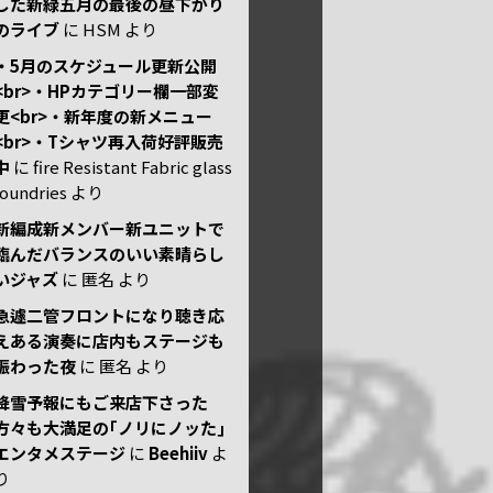
した新緑五月の最後の昼下がり
のライブ
に
HSM
より
・5月のスケジュール更新公開
<br>・HPカテゴリー欄一部変
更<br>・新年度の新メニュー
<br>・Tシャツ再入荷好評販売
中
に
fire Resistant Fabric glass
foundries
より
新編成新メンバー新ユニットで
臨んだバランスのいい素晴らし
いジャズ
に
匿名
より
急遽二管フロントになり聴き応
えある演奏に店内もステージも
賑わった夜
に
匿名
より
降雪予報にもご来店下さった
方々も大満足の｢ノリにノッた｣
エンタメステージ
に
Beehiiv
よ
り