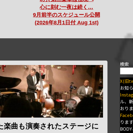
心に刻む一夜は続く…
9月前半のスケジュール公開
(2026年8月1日付 Aug 1st)
検索
X(旧tw
お知
Insta
ル、
おり
Faceb
りま
た楽曲も演奏されたステージに
BODY