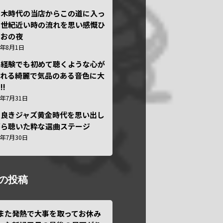
本木時代の当店からこの道に入っ
半世紀近い時の流れを思い感慨ひ
しおの夜
6年8月1日
い経験でも初めて聴くような心が
われる綺麗で気品のある音色に大
!!
6年7月31日
き良きジャズ黄金時代を思い出し
がら聴いた粋な選曲ステージ
6年7月30日
の投稿
また発熱で大事を取ってお休み