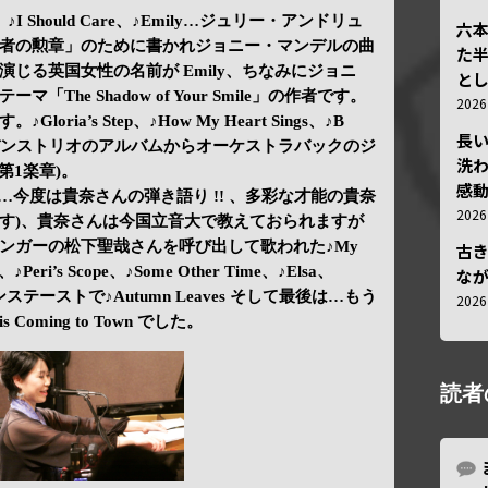
ebby、♪I Should Care、♪Emily…ジュリー・アンドリュ
六
者の勲章」のために書かれジョニー・マンデルの曲
た
じる英国女性の名前が Emily、ちなみにジョニ
と
The Shadow of Your Smile」の作者です。
202
ia’s Step、♪How My Heart Sings、♪B
長
laine)、エバンストリオのアルバムからオーケストラバックのジ
洗
t (第1楽章)。
感動
r Debby…今度は貴奈さんの弾き語り !! 、多彩な才能の貴奈
202
す)、貴奈さんは今国立音大で教えておられますが
ンガーの松下聖哉さんを呼び出して歌われた♪My
古
ry、♪Peri’s Scope、♪Some Other Time、♪Elsa、
な
ステーストで♪Autumn Leaves そして最後は…もう
202
s Coming to Town でした。
読者