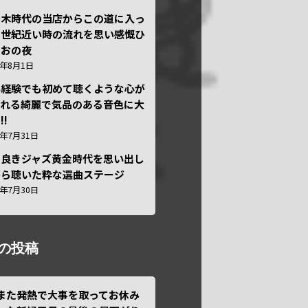
本木時代の当店からこの道に入っ
半世紀近い時の流れを思い感慨ひ
しおの夜
6年8月1日
い経験でも初めて聴くような心が
われる綺麗で気品のある音色に大
!!
6年7月31日
き良きジャズ黄金時代を思い出し
がら聴いた粋な選曲ステージ
6年7月30日
の投稿
また発熱で大事を取ってお休み