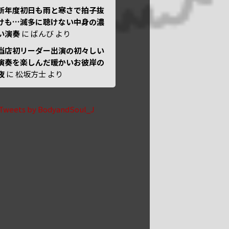
新年度初日も雨と寒さで拍子抜
けも…滅多に聴けない中身の濃
い演奏
に
ばんび
より
当店初リーダー出演の初々しい
演奏を楽しんだ暖かいお彼岸の
夜
に
松坂方士
より
Tweets by BodyandSoul_J