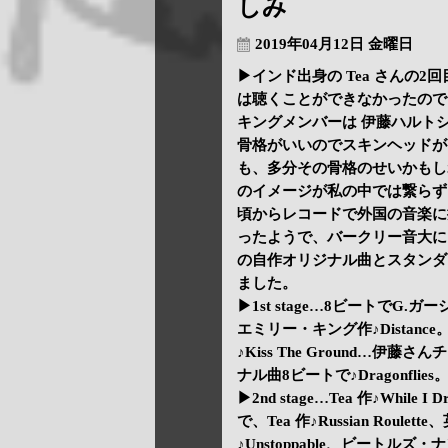
しみ
2019年04月12日 金曜日
▶インド出身の Tea さんの
は聴くことができなかったのでと
キングメンバーは 伊藤ハルトシ(g)
骨格がいいのでスキンヘッドが
も、多分その骨格のせいかもし
のイメージが私の中では繋らず
頃からレコードで外国の音楽に
ったようで、バークリー音大に
の自作オリジナル曲とスタンダ
ました。
▶1st stage…8ビートでG.ガ
エミリー・キング作♪Distance。
♪Kiss The Ground…伊藤
ナル曲8ビートで♪Dragonflies
▶2nd stage…Tea 作♪While 
で、Tea 作♪Russian Ro
♪Unstoppable、ビートルズ・ナ