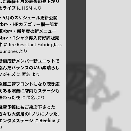
した新緑五月の最後の昼下がり
のライブ
に
HSM
より
・5月のスケジュール更新公開
<br>・HPカテゴリー欄一部変
更<br>・新年度の新メニュー
<br>・Tシャツ再入荷好評販売
中
に
fire Resistant Fabric glass
foundries
より
新編成新メンバー新ユニットで
臨んだバランスのいい素晴らし
いジャズ
に
匿名
より
急遽二管フロントになり聴き応
えある演奏に店内もステージも
賑わった夜
に
匿名
より
降雪予報にもご来店下さった
方々も大満足の｢ノリにノッた｣
エンタメステージ
に
Beehiiv
よ
り