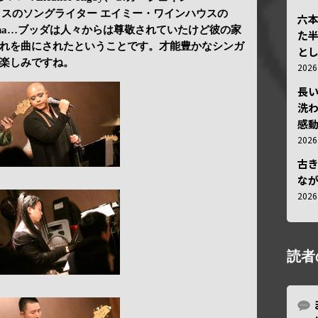
イギリスのソングライター エイミー・ワインハウスの
六
My Buddha…ブッダは人々からは尊敬されていたけど彼の家
た
れを曲にされたということです。才能豊かなシンガ
と
楽しみですね。
202
長
洗
感動
202
古
な
202
読者