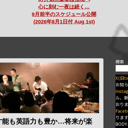
心に刻む一夜は続く…
9月前半のスケジュール公開
(2026年8月1日付 Aug 1st)
検索
X(旧tw
お知
Insta
ル、
おり
Faceb
りま
才能も英語力も豊か…将来が楽
BODY