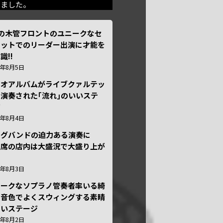
きました。
本の木管フロントのユニークなセ
テットでのリーダー出演に才能を
識!!
6年8月5日
ュオアルバムがライブクァルテッ
演奏された｢流れ｣のいいステ
ジ
6年8月4日
ッグバンドの迫力ある演奏に
々席の店内は大盛況で大盛り上が
6年8月3日
ニークなソプラノ管奏者率いる綺
な音色でよくスウィングする素晴
しいステージ
6年8月2日