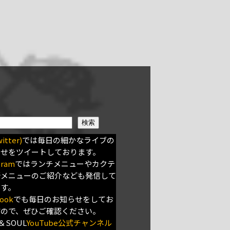
検索
itter)
では毎日の細かなライブの
らせをツイートしております。
gram
ではランチメニューやカクテ
新メニューのご紹介なども発信して
ます。
ook
でも毎日のお知らせをしてお
すので、ぜひご確認ください。
＆SOUL
YouTube公式チャンネル