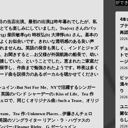
がで
4
2回目の当店出演。最初の出演は昨年暮れでしたが、私
プ
ても楽しみにしていました。Tea(vo) さんのバッ
再認
 柴田敏孝(pf) 時枝弘(b) 大津惇(ds) さん。基本の
202
よくお似合いです。きれいな透明感のある良い声
デ
れませんね。英語の発音も美しく、インドとジャズ
トで
、お聞きすると…お父様が外国航路の船長で、幼い
ー
接していた、ということでした。恵まれたご家庭だ
202
留学し、作曲まで勉強されたようです。昨夜は多く
ード曲を説得力のあるボーカルを聴かせてください
ビ
満
ーシュイン♪But Not For Me、NYで活躍するシンガー
り
英国のバンド シャーデーの♪Kiss of Life、Tea 作
202
さんチェロで、同じくオリジナル曲♪Such a Tease、オリジ
ユ
。
麗
I Dream、Tea 作♪Unknown Places…伊藤さんチェロ
ら
ulette、英国のソングライター リアン・ラ・ハヴァスの
202
ンバー♪Eleanor Rigby、G.ガーシュイン