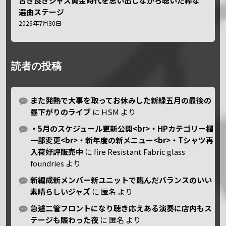
古き良きジャズ黄金時代を思い出しながら聴いた粋な
選曲ステージ
2026年7月30日
読者の投稿
また発熱で大事を取ってお休みした新緑五月の最後の
昼下がりのライブ
に
HSM
より
・5月のスケジュール更新公開<br>・HPカテゴリー欄
一部変更<br>・新年度の新メニュー<br>・Tシャツ再
入荷好評販売中
に
fire Resistant Fabric glass
foundries
より
新編成新メンバー新ユニットで臨んだバランスのいい
素晴らしいジャズ
に
匿名
より
急遽二管フロントになり聴き応えある演奏に店内もス
テージも賑わった夜
に
匿名
より