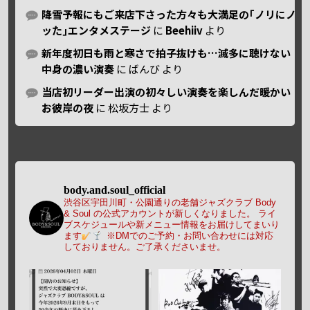
降雪予報にもご来店下さった方々も大満足の｢ノリにノ
ッた｣エンタメステージ
に
Beehiiv
より
新年度初日も雨と寒さで拍子抜けも…滅多に聴けない
中身の濃い演奏
に
ばんび
より
当店初リーダー出演の初々しい演奏を楽しんだ暖かい
お彼岸の夜
に
松坂方士
より
body.and.soul_official
渋谷区宇田川町・公園通りの老舗ジャズクラブ Body
& Soul の公式アカウントが新しくなりました。
ライ
ブスケジュールや新メニュー情報をお届けしてまいり
ます
※DMでのご予約・お問い合わせには対応
しておりません。ご了承くださいませ。