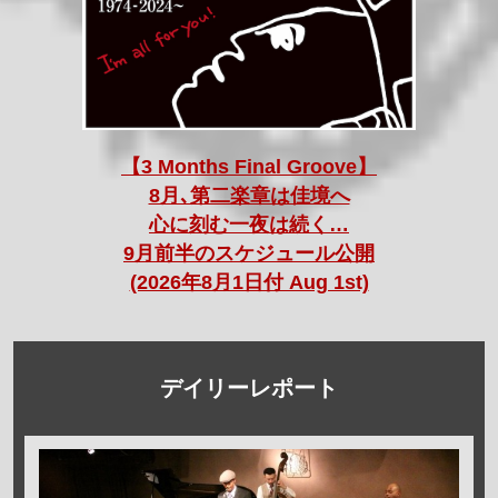
【3 Months Final Groove】
8月､第二楽章は佳境へ
心に刻む一夜は続く…
9月前半のスケジュール公開
(2026年8月1日付 Aug 1st)
デイリーレポート