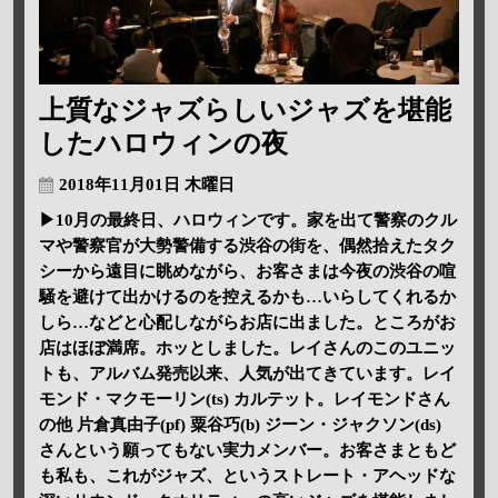
上質なジャズらしいジャズを堪能
したハロウィンの夜
2018年11月01日 木曜日
▶10月の最終日、ハロウィンです。家を出て警察のクル
マや警察官が大勢警備する渋谷の街を、偶然拾えたタク
シーから遠目に眺めながら、お客さまは今夜の渋谷の喧
騒を避けて出かけるのを控えるかも…いらしてくれるか
しら…などと心配しながらお店に出ました。ところがお
店はほぼ満席。ホッとしました。レイさんのこのユニッ
トも、アルバム発売以来、人気が出てきています。レイ
モンド・マクモーリン(ts) カルテット。レイモンドさん
の他 片倉真由子(pf) 粟谷巧(b) ジーン・ジャクソン(ds)
さんという願ってもない実力メンバー。お客さまともど
も私も、これがジャズ、というストレート・アヘッドな