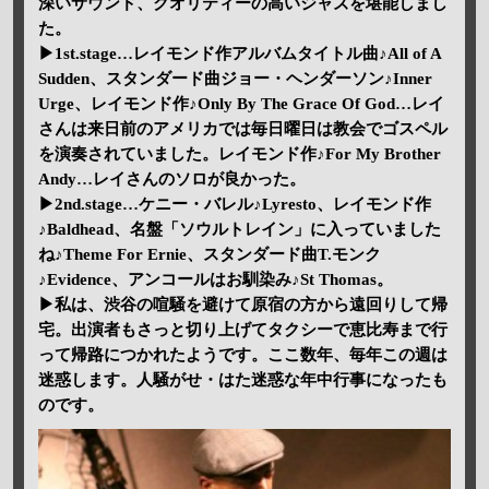
深いサウンド、クオリティーの高いジャズを堪能しまし
た。
▶1st.stage…レイモンド作アルバムタイトル曲♪All of A
Sudden、スタンダード曲ジョー・ヘンダーソン♪Inner
Urge、レイモンド作♪Only By The Grace Of God…レイ
さんは来日前のアメリカでは毎日曜日は教会でゴスペル
を演奏されていました。レイモンド作♪For My Brother
Andy…レイさんのソロが良かった。
▶2nd.stage…ケニー・バレル♪Lyresto、レイモンド作
♪Baldhead、名盤「ソウルトレイン」に入っていました
ね♪Theme For Ernie、スタンダード曲T.モンク
♪Evidence、アンコールはお馴染み♪St Thomas。
▶私は、渋谷の喧騒を避けて原宿の方から遠回りして帰
宅。出演者もさっと切り上げてタクシーで恵比寿まで行
って帰路につかれたようです。ここ数年、毎年この週は
迷惑します。人騒がせ・はた迷惑な年中行事になったも
のです。