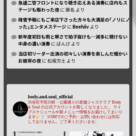
急遽二管フロントになり聴き応えある演奏に店内もス
テージも賑わった夜
に
匿名
より
降雪予報にもご来店下さった方々も大満足の｢ノリにノ
ッた｣エンタメステージ
に
Beehiiv
より
新年度初日も雨と寒さで拍子抜けも…滅多に聴けない
中身の濃い演奏
に
ばんび
より
当店初リーダー出演の初々しい演奏を楽しんだ暖かい
お彼岸の夜
に
松坂方士
より
body.and.soul_official
渋谷区宇田川町・公園通りの老舗ジャズクラブ Body
& Soul の公式アカウントが新しくなりました。
ライ
ブスケジュールや新メニュー情報をお届けしてまいり
ます
※DMでのご予約・お問い合わせには対応
しておりません。ご了承くださいませ。