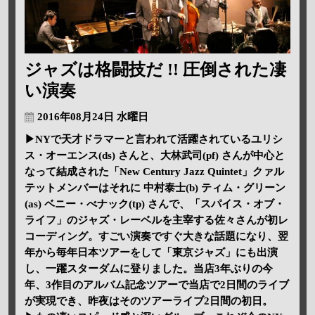
ジャズは格闘技だ !! 圧倒された凄
い演奏
2016年08月24日 水曜日
▶NYで天才ドラマーと言われて活躍されているユリシ
ス・オーエンス(ds) さんと、大林武司(pf) さんが中心と
なって結成された「New Century Jazz Quintet」クァル
テットメンバーはそれに 中村泰士(b) ティム・グリーン
(as) ベニー・べナック(tp) さんで、「スパイス・オブ・
ライフ」のジャズ・レーベルを主宰する佐々さんが初レ
コーディング。すごい演奏ですぐ大きな話題になり、翌
年から毎年日本ツアーをして「東京ジャズ」にも出演
し、一躍スターダムに登りました。当店3年ぶりの今
年、3作目のアルバム記念ツアーで当店で2日間のライブ
が実現でき、昨夜はそのツアーライブ2日間の初日。