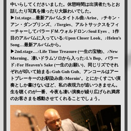
中いらしてくださいました。休憩時間は出演者たちとお
話したり写真を撮ったり大賑わいでした。
▶1st.stage…最新アルバムタイトル曲♪Arise、♪チキン・
アン・ダンプリンズ、♪Torgies、アルトサックスをフィ
ーチャーしてバラードＭ.ウォルドロン♪Soul Eyes 、1作
目のアルバムに入っている♪Upon Closer Look、♪Helen’s
Song…最新アルバムから。
▶2nd.stage…♪Life Time Treasure (一生の宝物)、♪New
Morning、凄いドラムソロから入った♪L’s Bop、バラー
ド♪For Heaven’s Sake (一生のお願い)、同じリズでそれ
ぞれが叩いて始まる♪Guh Guh Guh、アンコールはアー
トブレーキーのお馴染み曲♪Mornin’。とにかくすごい演
奏としか書けないほど、私の表現力が追いつきません。
生を聴くのが一番、今夜も凄い演奏が繰り広げられ満席
のお客さまを感動させてくれることでしょう。