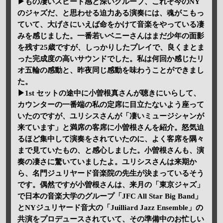
▶もの凄いスピード感と深いグルーブ、これぞ今のNY
のジャズだ、と思わせる迫力ある演奏には、魂がこもっ
ていて、大げさにいえば命をかけて音楽をやっている凄
みを感じました。一番若いベニーさんはまだ少年の面影
を残す25歳ですが、しっかりしたプレイで、良くまとま
った完成度の高いサウンドでした。私は何回か感じたリ
オ五輪の感動と、昨夜同じ感動を味わうことができまし
た。
▶1st セットの途中に小曽根真さんが聴きにいらして、
カウンターの一番端の私の定席に目立たないよう座って
いたのですが、ユリシスさんが「凄いミュージシャンが
来ています」と満席の客席に小曽根さんを紹介。怒気迫
るほど集中して演奏をされていたのに、よく客席を隅々
まで見ていたもの、と感心しました。小曽根さんも、演
奏の凄さに驚いていましたよ。ユリシスさんは来期か
ら、名門ジュリヤード音楽院の先生が決まっているそう
です。偶然ですが小曽根さんは、来月の「東京ジャズ」
で日本の音楽大学のグループ「JFC All Star Big Band」
とNYジュリヤード音大の「Juilliard Jazz Ensemble」の
共演をプロデュースされていて、その準備中のお忙しい