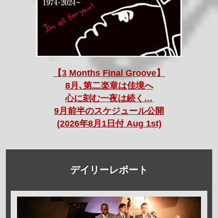
【3 Months Final Groove】
8月､第二楽章は佳境へ
心に刻む一夜は続く…
9月前半のスケジュール公開
(2026年8月1日付 Aug 1st)
デイリーレポート