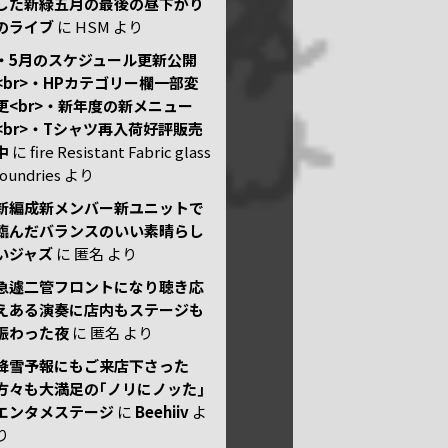
した新緑五月の最後の昼下がり
のライブ
に
HSM
より
・5月のスケジュール更新公開
<br>・HPカテゴリー欄一部変
更<br>・新年度の新メニュー
<br>・Tシャツ再入荷好評販売
中
に
fire Resistant Fabric glass
foundries
より
新編成新メンバー新ユニットで
臨んだバランスのいい素晴らし
いジャズ
に
匿名
より
急遽二管フロントになり聴き応
えある演奏に店内もステージも
賑わった夜
に
匿名
より
降雪予報にもご来店下さった
方々も大満足の｢ノリにノッた｣
エンタメステージ
に
Beehiiv
よ
り