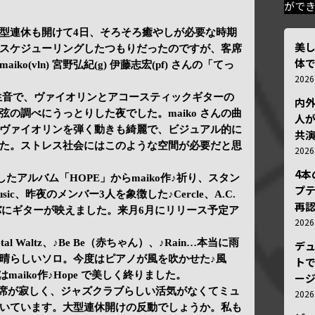
がで
型連休も開けて4日、そろそろ癒やしが必要な時期
美
スケジューリングしたつもりだったのですが、客席
体
o(vln) 宮野弘紀(g) 伊藤志宏(pf) さんの「てっ
202
生音で、ヴァイオリンとアコースティックギターの
内
の調べにうっとりした夜でした。maiko さんの曲
人が
ヴァイオリンを弾く動きも綺麗で、ビジュアル的に
共
た。ストレス社会にはこのような空間が必要だと思
202
4
後に出したアルバム「HOPE」からmaiko作♪祈り、スタン
プ
d Music、昨夜のメンバー3人を象徴した♪Cercle、A.C.
再認
ボサノバにギターが映えました。来月6月にリリース予定ア
202
at Petal Waltz、♪Be Be（赤ちゃん）、♪Rain…本当に雨
デ
晴らしいソロ。今度はピアノが風を吹かせた♪風
トで
ルはmaiko作♪Hope で美しく終りました。
ー
席が寂しく、ジャズクラブらしい活気がなくてミュ
202
いています。大型連休開けの反動でしょうか。私も