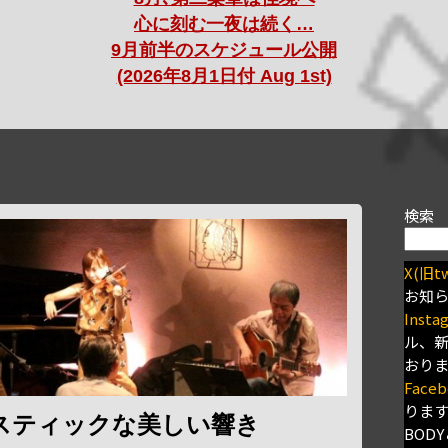
心に刻む一夜は続く…
9月前半のスケジュール公開
(2026年8月1日付 Aug 1st)
検索
X(旧tw
お知
Insta
ル、
おり
Faceb
りま
スティックな美しい響き
BODY