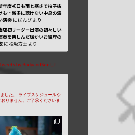
新年度初日も雨と寒さで拍子抜
けも…滅多に聴けない中身の濃
い演奏
に
ばんび
より
当店初リーダー出演の初々しい
演奏を楽しんだ暖かいお彼岸の
夜
に
松坂方士
より
Tweets by BodyandSoul_J
りました。
ライブスケジュールや
ておりません。ご了承くださいま