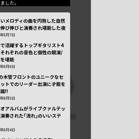
きました。
しいメロディの曲を円熟した自然
で伸び伸びと演奏され堪能した夜
6年8月7日
外で活躍するトップギタリスト4
それぞれの音色と個性の競演/
演を堪能
6年8月6日
本の木管フロントのユニークなセ
テットでのリーダー出演に才能を
識!!
6年8月5日
ュオアルバムがライブクァルテッ
演奏された｢流れ｣のいいステ
ジ
6年8月4日