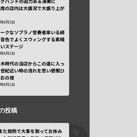
ッグバンドの迫力ある演奏に
々席の店内は大盛況で大盛り上が
6年8月3日
ニークなソプラノ管奏者率いる綺
な音色でよくスウィングする素晴
しいステージ
6年8月2日
本木時代の当店からこの道に入っ
半世紀近い時の流れを思い感慨ひ
しおの夜
6年8月1日
の投稿
また発熱で大事を取ってお休み