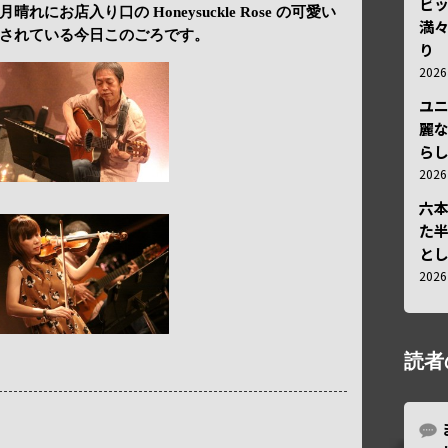
ビ
にお店入り口の Honeysuckle Rose の可愛い
満
されている今日このごろです。
り
202
ユ
麗
ら
202
六
た
と
202
読者