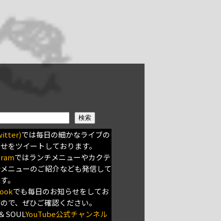
検索
itter)
では毎日の細かなライブの
らせをツイートしております。
gram
ではランチメニューやカクテ
新メニューのご紹介なども発信して
ます。
ook
でも毎日のお知らせをしてお
すので、ぜひご確認ください。
＆SOUL
YouTube公式チャンネル