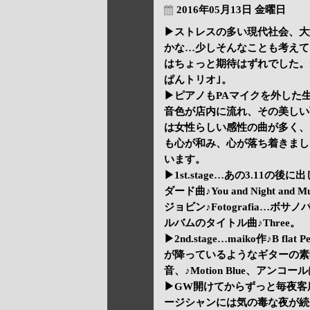
2016年05月13日 金曜日
▶ストレスの多い現代社会、大
かな…少しそんなことも考えて
はちょっと期待はずれでした。maik
ぱんトリオ｣。
▶ピアノもPAマイクを外した
音色が店内に流れ、その美しい弦
は女性らしい感性の曲が多く、
も心が和み、心が落ち着きまし
います。
▶1st.stage…あの3.11の
ダード曲♪You and Night an
ジョビン♪Fotografia…
ルバムのタイトル曲♪Three。
▶2nd.stage…maiko作♪B fl
が降っているようなギターの素
音、♪Motion Blue、アンコー
▶GW開けてからずっと毎夜客
ージシャンには気の毒な夜が続