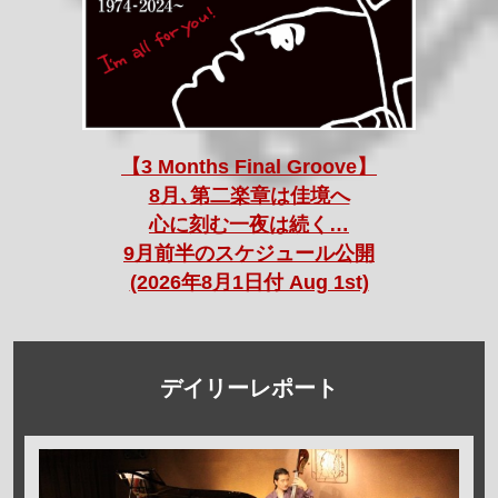
【3 Months Final Groove】
8月､第二楽章は佳境へ
心に刻む一夜は続く…
9月前半のスケジュール公開
(2026年8月1日付 Aug 1st)
デイリーレポート