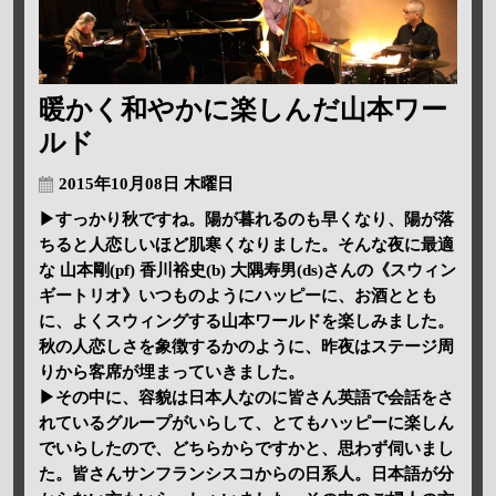
暖かく和やかに楽しんだ山本ワー
ルド
2015年10月08日 木曜日
▶すっかり秋ですね。陽が暮れるのも早くなり、陽が落
ちると人恋しいほど肌寒くなりました。そんな夜に最適
な 山本剛(pf) 香川裕史(b) 大隅寿男(ds)さんの《スウィン
ギートリオ》いつものようにハッピーに、お酒ととも
に、よくスウィングする山本ワールドを楽しみました。
秋の人恋しさを象徴するかのように、昨夜はステージ周
りから客席が埋まっていきました。
▶その中に、容貌は日本人なのに皆さん英語で会話をさ
れているグループがいらして、とてもハッピーに楽しん
でいらしたので、どちらからですかと、思わず伺いまし
た。皆さんサンフランシスコからの日系人。日本語が分