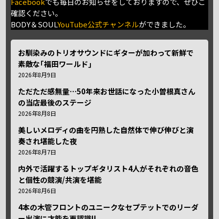
Facebook
でも毎日のお知らせをしておりますので、ぜひご
確認ください。
BODY＆SOUL
YouTube公式チャンネル
ができました。
お馴染みのトリオサウンドにギターが加わって新鮮で
素敵な｢福田ワールド｣
2026年8月9日
ただただ感無量⋯50年来お世話になった小曽根真さん
の当店最後のステージ
2026年8月8日
美しいメロディの曲を円熟した自然体で伸び伸びと演
奏され堪能した夜
2026年8月7日
内外で活躍するトップギタリスト4人がそれぞれの音色
と個性の競演/共演を堪能
2026年8月6日
4本の木管フロントのユニークなセプテットでのリーダ
ー出演に才能を再認識!!