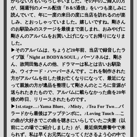
からない方もいらっしゃいました。その中のご婦人の方
が、隔週刊のメール配信「B＆S通信」をいつも楽しみに
読んでいて、年に一度の来日の度に当店を訪れるのが楽
しみ、とおっしゃっていました。嬉しいですね。剛さん
のお馴染みのステージを最後まで楽しまれ、おみやげに
剛さんのアルバムをお買い上げになってお帰りになりま
した。
▶そのアルバムは、ちょうど20年前、当店で録音したラ
イブ版「Night at BODY&SOUL」パーソネルは、剛さ
ん、故岡田勉さんの他、ドラマーは私とは古いお馴染
み、ウィナード・ハーパーさんです。これを制作された
方がアルバムを出した後お亡くなりになって、最近にな
って親族の方が遺品を整理して剛さんのところに音源が
送られたきたもので、アルバムに載らなかった曲を20年
後の昨日、リリースされたものです。
▶1st.stage…♪Yama Blues、♪Misty、♪Tea For Two…バ
ラードから最後はアップテンポに。♪Loving Tuuch …こ
の曲が大好きでこの曲を聴きにいらしていたご夫妻（以
前にこの場でご紹介しました）が、最近病気療養中で来
られず、私は早くお元気になってくださるよう心の中で