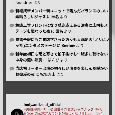
foundries
より
新編成新メンバー新ユニットで臨んだバランスのいい
素晴らしいジャズ
に
匿名
より
急遽二管フロントになり聴き応えある演奏に店内もス
テージも賑わった夜
に
匿名
より
降雪予報にもご来店下さった方々も大満足の｢ノリにノ
ッた｣エンタメステージ
に
Beehiiv
より
新年度初日も雨と寒さで拍子抜けも…滅多に聴けない
中身の濃い演奏
に
ばんび
より
当店初リーダー出演の初々しい演奏を楽しんだ暖かい
お彼岸の夜
に
松坂方士
より
body.and.soul_official
渋谷区宇田川町・公園通りの老舗ジャズクラブ Body
& Soul の公式アカウントが新しくなりました。
ライ