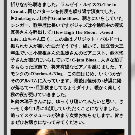
祈りながら聴きました。ラムゼイ・ルイスの♪The In
Croud…同じパターンを何度も繰り返す演奏でした。
▶2nd.stage…山本作Genthe Blues、聴きにいらしていた
シンガー、歌手歴は長いですがジャズは今勉強中の渡辺
真美さんを呼出して♪How High The Moon、♪Good
Life…山ちゃん曰く、この曲はブリジット・バルドーに
振られた人が書いた曲だそうです。続いて、国立音大三
年生でいま小曽根さんの生徒さんのピアニスト、鈴木瑤
子さんが遊びにいらしていて♪C-jam Blues…大きな拍手
をもらった演奏で、将来有望なピアノを感じました。T.
モンクの♪Rhythm-A-Ning…この曲はじめ、いくつかが
そのアルバムに入っています。最後は恒例の♪砂漠に陽
が落ちて〜♪旦那飲ましてちょうダイナ。暖かく楽しく
秋の夜が更けていきました。
▶鈴木瑤子さんには、ゆっくり聴いてみたいと思い、さ
っそく来年1月に出演していただくことになりました。
追ってスケジュールが決まり次第お知らせします。皆さ
まぜひお聴きになってみてください。