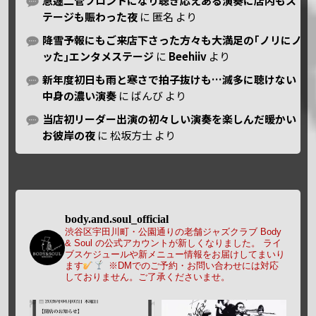
急遽二管フロントになり聴き応えある演奏に店内もス
テージも賑わった夜
に
匿名
より
降雪予報にもご来店下さった方々も大満足の｢ノリにノ
ッた｣エンタメステージ
に
Beehiiv
より
新年度初日も雨と寒さで拍子抜けも…滅多に聴けない
中身の濃い演奏
に
ばんび
より
当店初リーダー出演の初々しい演奏を楽しんだ暖かい
お彼岸の夜
に
松坂方士
より
body.and.soul_official
渋谷区宇田川町・公園通りの老舗ジャズクラブ Body
& Soul の公式アカウントが新しくなりました。
ライ
ブスケジュールや新メニュー情報をお届けしてまいり
ます
※DMでのご予約・お問い合わせには対応
しておりません。ご了承くださいませ。