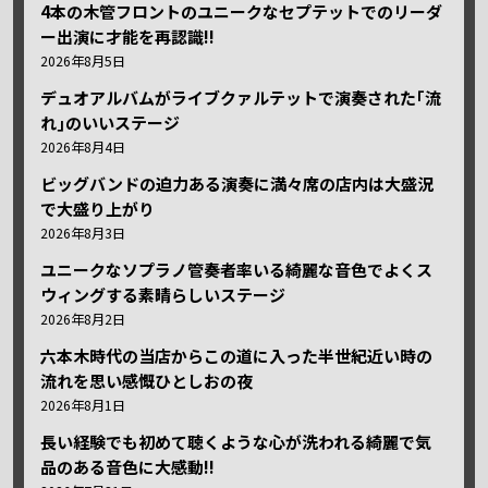
4本の木管フロントのユニークなセプテットでのリーダ
ー出演に才能を再認識!!
2026年8月5日
デュオアルバムがライブクァルテットで演奏された｢流
れ｣のいいステージ
2026年8月4日
ビッグバンドの迫力ある演奏に満々席の店内は大盛況
で大盛り上がり
2026年8月3日
ユニークなソプラノ管奏者率いる綺麗な音色でよくス
ウィングする素晴らしいステージ
2026年8月2日
六本木時代の当店からこの道に入った半世紀近い時の
流れを思い感慨ひとしおの夜
2026年8月1日
長い経験でも初めて聴くような心が洗われる綺麗で気
品のある音色に大感動!!