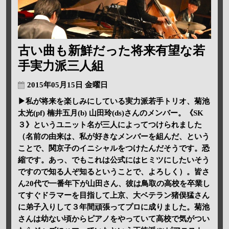
古い曲も新鮮だった将来有望な若
手実力派三人組
2015年05月15日 金曜日
▶私が将来を楽しみにしている実力派若手トリオ、菊池
太光(pf) 楠井五月(b) 山田玲(ds)さんのメンバー。《SK
３》というユニット名が三人によってつけられました
（名前の由来は、私が好きなメンバーを組んだ、という
ことで、関京子のイニシャルをつけたんだそうです。恐
縮です。あっ、でもこれは公式にはヒミツにしたいそう
ですので知る人ぞ知るということで、よろしく）。皆さ
ん20代で一番年下が山田さん、彼は鳥取の高校を卒業し
てすぐドラマーを目指して上京、大ベテラン猪俣猛さん
に弟子入りして３年間頑張ってプロに成りました。菊池
さんは幼ない頃からピアノをやっていて高校で気がつい