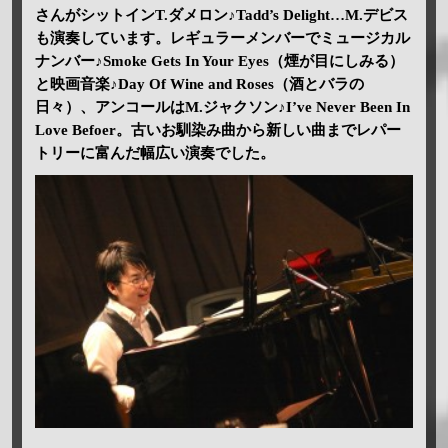
さんがシットインT.ダメロン♪Tadd’s Delight…M.デビス
も演奏しています。レギュラーメンバーでミュージカル
ナンバー♪Smoke Gets In Your Eyes（煙が目にしみる）
と映画音楽♪Day Of Wine and Roses（酒とバラの
日々）、アンコールはM.ジャクソン♪I’ve Never Been In
Love Befoer。古いお馴染み曲から新しい曲までレパー
トリーに富んだ幅広い演奏でした。