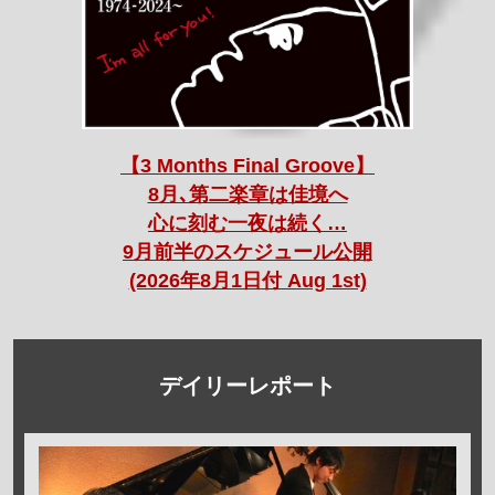
【3 Months Final Groove】
8月､第二楽章は佳境へ
心に刻む一夜は続く…
9月前半のスケジュール公開
(2026年8月1日付 Aug 1st)
デイリーレポート