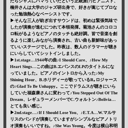
たらジャズにハマっていたという正統派(?)ピアニスト、
楠井さんは大学のジャズ研出身で、好きが嵩じてプロな
った勉強熱心なベーシストです。
▶そんな三人が紡ぎ出すサウンドは、初めは緊張気味で
したが演奏が進むにつれて本領発揮。菊池さんのコロコ
ロ転がるようなピアノのタッチも絶好調。皆で音楽を創
るように楽しみながら演奏され、古い曲も新鮮味があっ
ていいステージでした。昨夜は、数人のドラマーが聴き
にいらしていてシットインしました。
▶1st.stage…1944年の曲♪I Should Care、♪How My
Heart Sings…この曲はB.エバンスのLPのタイトルにな
っていました。ピアノのイントロから入った♪My
Shining Hour、B.ホリディーが歌っているR｡ロジャース
の♪Glad To Be Unhappy。ここでドラムスが聴きにいら
していた福森康さんに変わって♪You Stepped Out Of The
Dream、レギュラーメンバーでC.ウォルトン♪Bolivia…
とても良い感じ。
▶2nd.stage…♪If I Should Lose You、♪E.T.A…W.マルサ
リスのバンドが演奏していますがシンプルなピアノトリ
オ演奏もいいですね。♪She Was Young。今度は横山和明