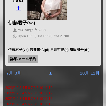
土
伊藤君子(vo)
M.Charge ￥5,000
Open 18:30, 1st 19:30, 2nd 21:00
伊藤君子(vo) 若井優也(pf) 早川哲也(b) 濱田省吾(ds)
詳細/メール予約
7月
8月
▲
10月
11月
2023/1
2
3
4
5
6
7
8
9
10
11
12
2022/1
2
3
4
5
6
7
8
9
10
11
12
2021/1
2
3
4
5
6
7
8
9
10
11
12
2020/1
2
3
4
5
6
7
8
9
10
11
12