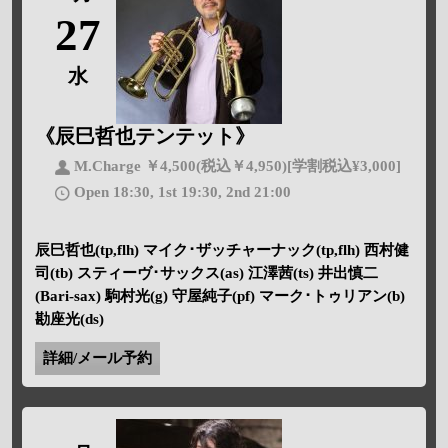
27
水
《辰巳哲也テンテット》
M.Charge ￥4,500(税込￥4,950)[学割税込¥3,000]
Open 18:30, 1st 19:30, 2nd 21:00
辰巳哲也(tp,flh) マイク･ザッチャーナック(tp,flh) 西村健
司(tb) スティーヴ･サックス(as) 江澤茜(ts) 井出慎二
(Bari-sax) 駒村光(g) 守屋純子(pf) マーク･トゥリアン(b)
勘座光(ds)
詳細/メール予約