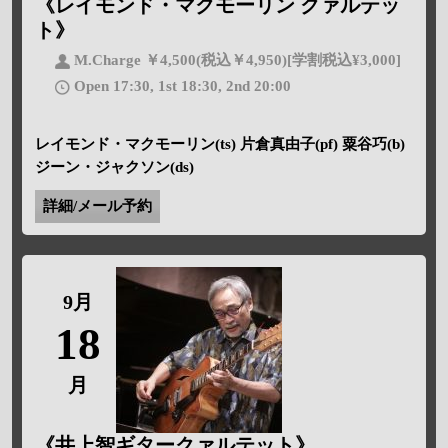
《レイモンド・マクモーリン クァルテッ
ト》
M.Charge ￥4,500(税込￥4,950)[学割税込¥3,000]
Open 17:30, 1st 18:30, 2nd 20:00
レイモンド・マクモーリン(ts) 片倉真由子(pf) 粟谷巧(b)
ジーン・ジャクソン(ds)
詳細/メール予約
9月
18
月
《井上智ギタークァルテット》