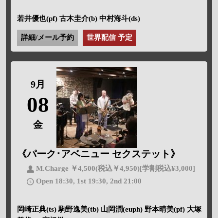
若井優也(pf) 古木圭介(b) 中村海斗(ds)
詳細/メール予約
世界配信 予定
9月
08
金
《パーク･アベニュー セクステット》
M.Charge ￥4,500(税込￥4,950)[学割税込¥3,000]
Open 18:30, 1st 19:30, 2nd 21:00
岡崎正典(ts) 駒野逸美(tb) 山岡潤(euph) 野本晴美(pf) 大塚