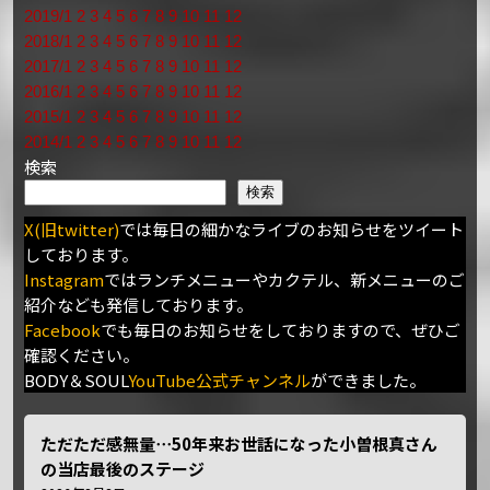
2019/1
2
3
4
5
6
7
8
9
10
11
12
2018/1
2
3
4
5
6
7
8
9
10
11
12
2017/1
2
3
4
5
6
7
8
9
10
11
12
2016/1
2
3
4
5
6
7
8
9
10
11
12
2015/1
2
3
4
5
6
7
8
9
10
11
12
2014/1
2
3
4
5
6
7
8
9
10
11
12
検索
検索
X(旧twitter)
では毎日の細かなライブのお知らせをツイート
しております。
Instagram
ではランチメニューやカクテル、新メニューのご
紹介なども発信しております。
Facebook
でも毎日のお知らせをしておりますので、ぜひご
確認ください。
BODY＆SOUL
YouTube公式チャンネル
ができました。
ただただ感無量⋯50年来お世話になった小曽根真さん
の当店最後のステージ