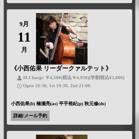
9月
11
月
《小西佑果 リーダークァルテット》
M.Charge ￥4,500(税込￥4,950)[学割税込¥3,000]
Open 18:30, 1st 19:30, 2nd 21:00
小西佑果(b) 楠瀬亮(as) 平手裕紀(p) 秋元修(ds)
詳細/メール予約