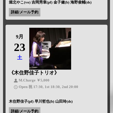
堀北やこ(vo) 吉岡秀章(pf) 金子健(b) 海野俊輔(ds)
詳細/メール予約
9月
23
土
《木住野佳子トリオ》
M.Charge ￥5,000
Open 祝 17:30, 1st 18:30, 2nd 20:00
木住野佳子(pf) 早川哲也(b) 山田玲(ds)
詳細/メール予約