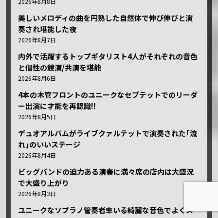
2026年8月8日
美しいメロディの曲を円熟した自然体で伸び伸びと演
奏され堪能した夜
2026年8月7日
内外で活躍するトップギタリスト4人がそれぞれの音色
と個性の競演/共演を堪能
2026年8月6日
4本の木管フロントのユニークなセプテットでのリーダ
ー出演に才能を再認識!!
2026年8月5日
デュオアルバムがライブクァルテットで演奏された｢流
れ｣のいいステージ
2026年8月4日
ビッグバンドの迫力ある演奏に満々席の店内は大盛況
で大盛り上がり
2026年8月3日
ユニークなソプラノ管奏者率いる綺麗な音色でよくス