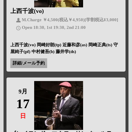
上西千波(vo)
M.Charge ￥4,500(税込￥4,950)[学割税込¥3,000]
Open 18:30, 1st 19:30, 2nd 21:00
上西千波(vo) 岡崎好朗(tp) 近藤和彦(as) 岡崎正典(ts) 守
屋純子(pf) 中村健吾(b) 藤井学(ds)
詳細/メール予約
9月
17
日