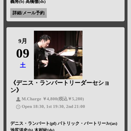
義将(b) 高橋徹(ds)
詳細/メール予約
9月
09
土
《デニス・ランバートリーダーセショ
ン》
M.Charge ￥4,800(税込￥5,280)
Open 18:30, 1st 19:30, 2nd 21:00
デニス・ランバート(pf) パトリック・バートリーJr(as)
池尻洋史(b) 木村紘(ds)