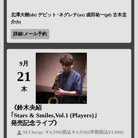
北澤大樹(ds) デビット･ネグレテ(as) 成田祐一(pf) 古木圭
介(b)
詳細/メール予約
9月
21
木
《鈴木央紹
｢Stars & Smiles,Vol.1 (Players)｣
発売記念ライブ》
M.Charge ￥4,500(税込￥4,950)[学割税込¥3,000]