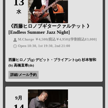
13
水
《西藤ヒロノブギタークァルテット 》
[Endless Summer Jazz Night]
M.Charge ￥4,500(税込￥4,950)[学割税込¥3,000]
Open 18:30, 1st 19:30, 2nd 21:00
西藤ヒロノブ(g) デビット・ブライアント(pf) 杉本智和
(b) 高橋直希(ds)
詳細/メール予約
9月
14