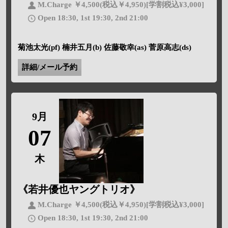
M.Charge ￥4,500(税込￥4,950)[学割税込¥3,000]
Open 18:30, 1st 19:30, 2nd 21:00
菊池太光(pf) 楠井五月(b) 佐藤敬幸(as) 菅原高志(ds)
詳細/メール予約
9月
07
木
《若井優也ヤングトリオ》
M.Charge ￥4,500(税込￥4,950)[学割税込¥3,000]
Open 18:30, 1st 19:30, 2nd 21:00