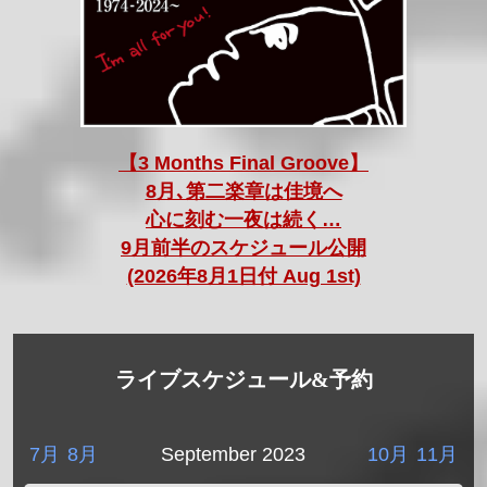
【3 Months Final Groove】
8月､第二楽章は佳境へ
心に刻む一夜は続く…
9月前半のスケジュール公開
(2026年8月1日付 Aug 1st)
ライブスケジュール&予約
7月
8月
September 2023
10月
11月