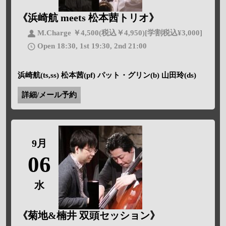
《浜崎航 meets 松本茜トリオ》
M.Charge ￥4,500(税込￥4,950)[学割税込¥3,000]
Open 18:30, 1st 19:30, 2nd 21:00
浜崎航(ts,ss) 松本茜(pf) パット・グリン(b) 山田玲(ds)
詳細/メール予約
9月
06
水
《菊地&楠井 双頭セッション》