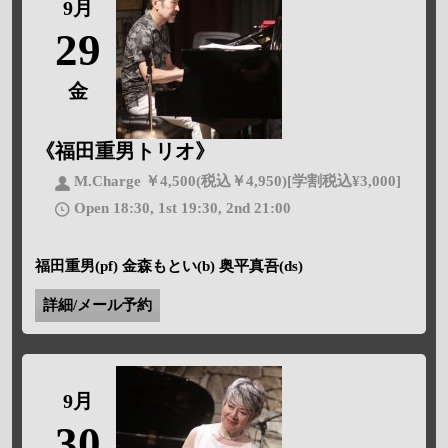
9月
29
金
《福田重男トリオ》
M.Charge ￥4,500(税込￥4,950)[学割税込¥3,000]
Open 18:30, 1st 19:30, 2nd 21:00
福田重男(pf) 金森もとい(b) 奥平真吾(ds)
詳細/メール予約
9月
30