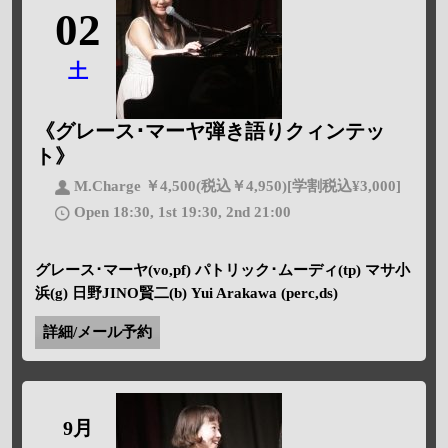
02
土
《グレース･マーヤ弾き語りクィンテッ
ト》
M.Charge ￥4,500(税込￥4,950)[学割税込¥3,000]
Open 18:30, 1st 19:30, 2nd 21:00
グレース･マーヤ(vo,pf) パトリック･ムーディ(tp) マサ小
浜(g) 日野JINO賢二(b) Yui Arakawa (perc,ds)
詳細/メール予約
9月