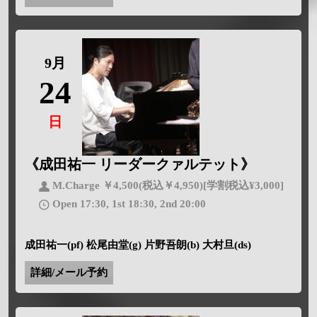
9月
24
日
《成田祐一 リーダークァルテット》
M.Charge ￥4,500(税込￥4,950)[学割税込¥3,000]
Open 17:30, 1st 18:30, 2nd 20:00
成田祐一(pf) 松尾由堂(g) 片野吾朗(b) 大村旦(ds)
詳細/メール予約