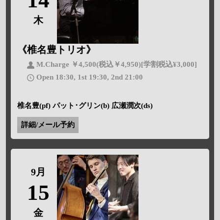
木
《椎名豊トリオ》
M.Charge ￥4,500(税込￥4,950)[学割税込¥3,000]
Open 18:30, 1st 19:30, 2nd 21:00
椎名豊(pf) パット･グリン(b) 広瀬潤次(ds)
詳細/メール予約
9月
15
金