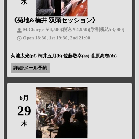
水
《菊地&楠井 双頭セッション》
M.Charge ￥4,500(税込￥4,950)[学割税込¥3,000]
Open 18:30, 1st 19:30, 2nd 21:00
菊池太光(pf) 楠井五月(b) 佐藤敬幸(as) 菅原高志(ds)
詳細/メール予約
6月
29
木