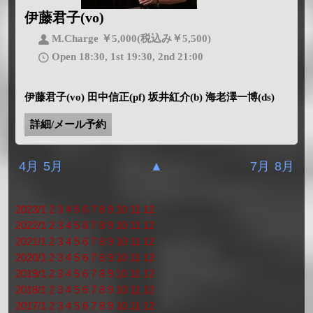
伊藤君子(vo)
M.Charge ￥5,000(税込み￥5,500)
Open 18:30, 1st 19:30, 2nd 21:00
伊藤君子(vo) 田中信正(pf) 坂井紅介(b) 海老澤一博(ds)
詳細/メール予約
4月
5月
▲
7月
8月
2023/1
2
3
4
5
6
7
8
9
10
11
12
2022/1
2
3
4
5
6
7
8
9
10
11
12
2021/1
2
3
4
5
6
7
8
9
10
11
12
2020/1
2
3
4
5
6
7
8
9
10
11
12
2019/1
2
3
4
5
6
7
8
9
10
11
12
2018/1
2
3
4
5
6
7
8
9
10
11
12
2017/1
2
3
4
5
6
7
8
9
10
11
12