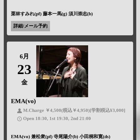
栗林すみれ(pf) 藤本一馬(g) 須川崇志(b)
詳細/メール予約
6月
23
金
EMA(vo)
M.Charge ￥4,500(税込￥4,950)[学割税込¥3,000]
Open 18:30, 1st 19:30, 2nd 21:00
EMA(vo) 兼松衆(pf) 寺尾陽介(b) 小田桐和寛(ds)