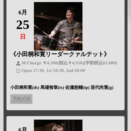
6月
25
日
《小田桐和寛リーダークァルテット》
M.Charge ￥4,500(税込￥4,950)[学割税込¥3,000]
Open 17:30, 1st 18:30, 2nd 20:00
小田桐和寛(ds) 馬場智章(ts) 佐瀬悠輔(tp) 苗代尚寛(g)
予約〆切
6月