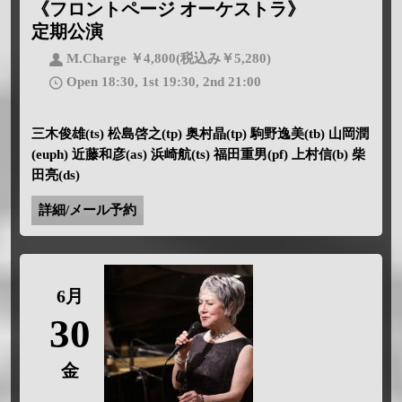
《フロントページ オーケストラ》
定期公演
M.Charge ￥4,800(税込み￥5,280)
Open 18:30, 1st 19:30, 2nd 21:00
三木俊雄(ts) 松島啓之(tp) 奥村晶(tp) 駒野逸美(tb) 山岡潤
(euph) 近藤和彦(as) 浜崎航(ts) 福田重男(pf) 上村信(b) 柴
田亮(ds)
詳細/メール予約
6月
30
金