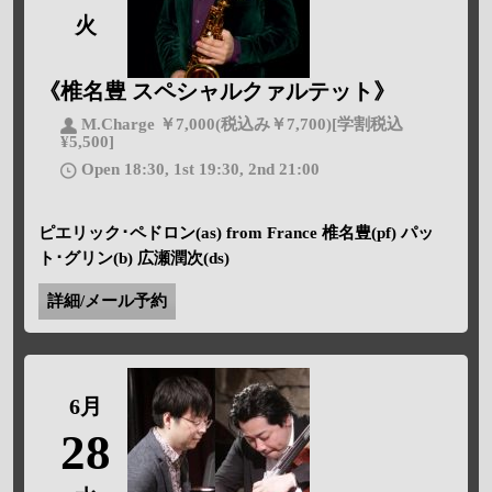
火
《椎名豊 スペシャルクァルテット》
M.Charge ￥7,000(税込み￥7,700)[学割税込
¥5,500]
Open 18:30, 1st 19:30, 2nd 21:00
ピエリック･ペドロン(as) from France 椎名豊(pf) パッ
ト･グリン(b) 広瀬潤次(ds)
詳細/メール予約
6月
28