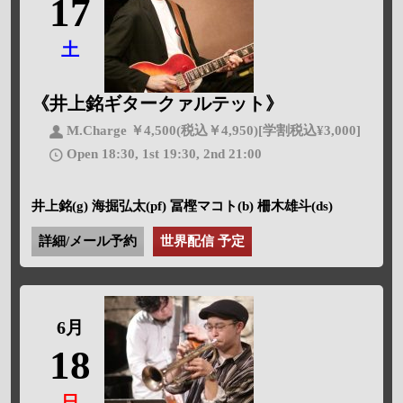
17
土
《井上銘ギタークァルテット》
M.Charge ￥4,500(税込￥4,950)[学割税込¥3,000]
Open 18:30, 1st 19:30, 2nd 21:00
井上銘(g) 海掘弘太(pf) 冨樫マコト(b) 柵木雄斗(ds)
詳細/メール予約
世界配信 予定
6月
18
日