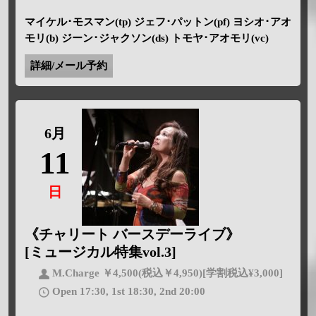
マイケル･モスマン(tp) ジェフ･パットン(pf) ヨシオ･アオ
モリ(b) ジーン･ジャクソン(ds) トモヤ･アオモリ(vc)
詳細/メール予約
6月
11
日
《チャリート バースデーライブ》
[ミュージカル特集vol.3]
M.Charge ￥4,500(税込￥4,950)[学割税込¥3,000]
Open 17:30, 1st 18:30, 2nd 20:00