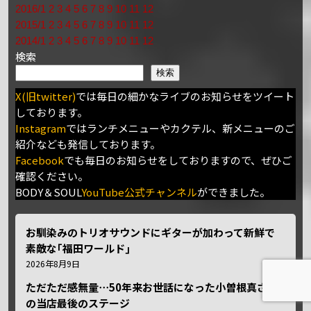
2016/1
2
3
4
5
6
7
8
9
10
11
12
2015/1
2
3
4
5
6
7
8
9
10
11
12
2014/1
2
3
4
5
6
7
8
9
10
11
12
検索
検索
X(旧twitter)
では毎日の細かなライブのお知らせをツイート
しております。
Instagram
ではランチメニューやカクテル、新メニューのご
紹介なども発信しております。
Facebook
でも毎日のお知らせをしておりますので、ぜひご
確認ください。
BODY＆SOUL
YouTube公式チャンネル
ができました。
お馴染みのトリオサウンドにギターが加わって新鮮で
素敵な｢福田ワールド｣
2026年8月9日
ただただ感無量⋯50年来お世話になった小曽根真さん
の当店最後のステージ