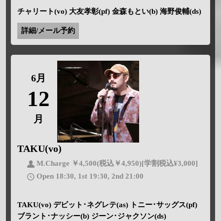
チャリート(vo) 大友孝彰(pf) 金森もとい(b) 海野俊輔(ds)
詳細/メール予約
6月
12
月
TAKU(vo)
M.Charge ￥4,500(税込￥4,950)[学割税込¥3,000]
Open 18:30, 1st 19:30, 2nd 21:00
TAKU(vo) デビット･ネグレテ(as) トニー･サッグス(pf)
ブラント･ナッシー(b) ジーン･ジャクソン(ds)