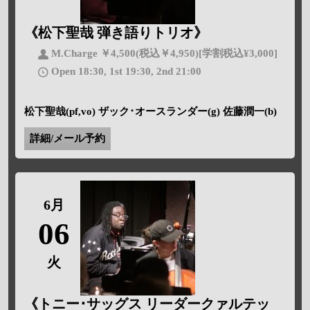
《松下聖哉 弾き語りトリオ》
M.Charge ￥4,500(税込￥4,950)[学割税込¥3,000]
Open 18:30, 1st 19:30, 2nd 21:00
松下聖哉(pf,vo) ザック･オースランダー(g) 佐藤潤一(b)
詳細/メール予約
6月
06
火
《トニー･サッグス リーダークァルテッ