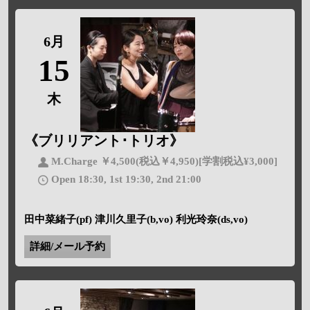
6月
15
木
《ブリリアント･トリオ》
M.Charge ￥4,500(税込￥4,950)[学割税込¥3,000]
Open 18:30, 1st 19:30, 2nd 21:00
田中菜緒子(pf) 津川久里子(b,vo) 利光玲奈(ds,vo)
詳細/メール予約