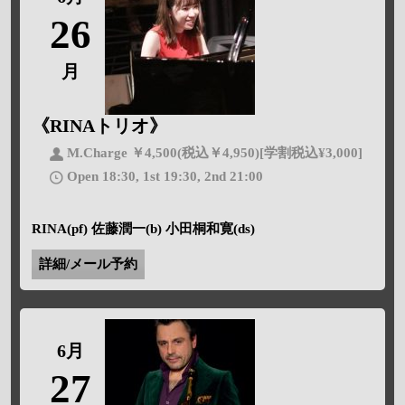
26
月
《RINAトリオ》
M.Charge ￥4,500(税込￥4,950)[学割税込¥3,000]
Open 18:30, 1st 19:30, 2nd 21:00
RINA(pf) 佐藤潤一(b) 小田桐和寛(ds)
詳細/メール予約
6月
27