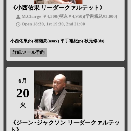
《小西佑果 リーダークァルテット》
M.Charge ￥4,500(税込￥4,950)[学割税込¥3,000]
Open 18:30, 1st 19:30, 2nd 21:00
小西佑果(b) 楠瀬亮(asax) 平手裕紀(p) 秋元修(ds)
詳細/メール予約
6月
20
火
《ジーン･ジャクソン リーダークァルテッ
ト》