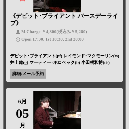
《デビット･ブライアント バースデーライ
ブ》
M.Charge ￥4,800(税込み￥5,280)
Open 17:30, 1st 18:30, 2nd 20:00
デビット･ブライアント(pf) レイモンド･マクモーリン(ts)
井上銘(g) マーティー･ホロベック(b) 小田桐和博(ds)
詳細/メール予約
6月
05
月