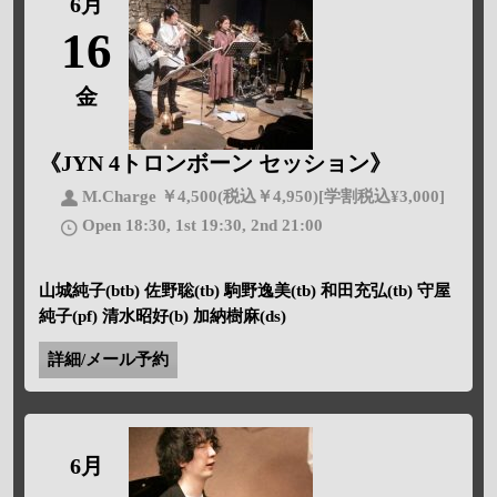
6月
16
金
《JYN 4トロンボーン セッション》
M.Charge ￥4,500(税込￥4,950)[学割税込¥3,000]
Open 18:30, 1st 19:30, 2nd 21:00
山城純子(btb) 佐野聡(tb) 駒野逸美(tb) 和田充弘(tb) 守屋
純子(pf) 清水昭好(b) 加納樹麻(ds)
詳細/メール予約
6月