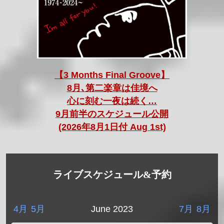
【3 Months Final Groove】
8月､第二楽章は佳境へ
心に刻む一夜は続く…
9月前半のスケジュール公開
(2026年8月1日付 Aug 1st)
ライブスケジュール&予約
4月
5月
June 2023
7月
8月