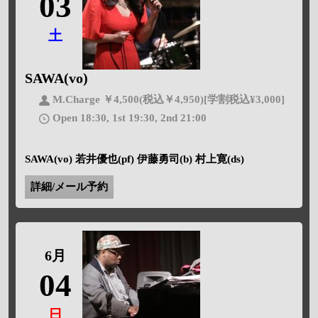
03
土
SAWA(vo)
M.Charge ￥4,500(税込￥4,950)[学割税込¥3,000]
Open 18:30, 1st 19:30, 2nd 21:00
SAWA(vo) 若井優也(pf) 伊藤勇司(b) 村上寛(ds)
詳細/メール予約
6月
04
日