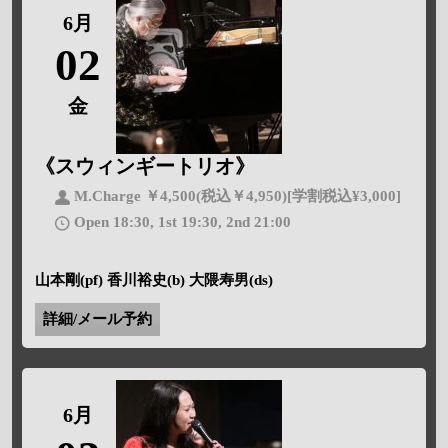
6月
02
金
《スウィンギートリオ》
M.Charge ￥4,500(税込￥4,950)[学割税込¥3,000]
Open 18:30, 1st 19:30, 2nd 21:00
山本剛(pf) 香川裕史(b) 大隈寿男(ds)
詳細/メール予約
6月