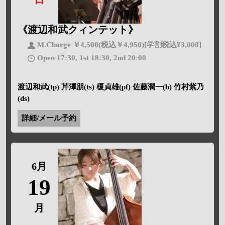
《渡辺和武クィンテット》
M.Charge ￥4,500(税込￥4,950)[学割税込¥3,000]
Open 17:30, 1st 18:30, 2nd 20:00
渡辺和武(tp) 芹澤朋(ts) 榎貞雄(pf) 佐藤潤一(b) 竹村紫乃
(ds)
詳細/メール予約
6月
19
月