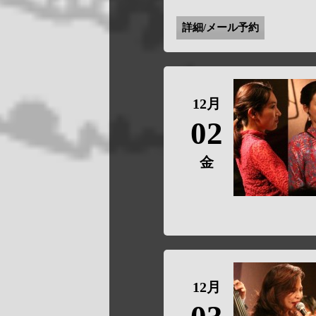
詳細/メール予約
12月
02
金
12月