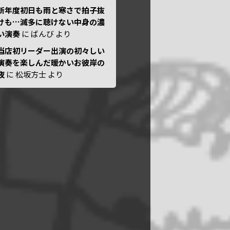
新年度初日も雨と寒さで拍子抜
けも…滅多に聴けない中身の濃
い演奏
に
ばんび
より
当店初リーダー出演の初々しい
演奏を楽しんだ暖かいお彼岸の
夜
に
松坂方士
より