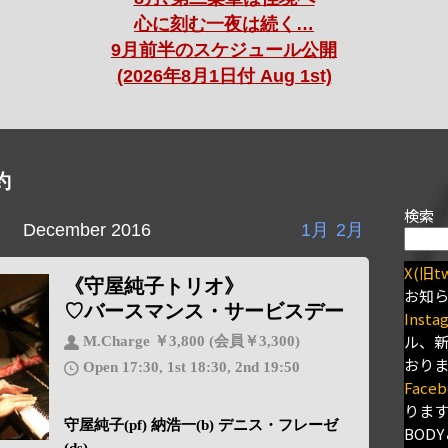
心に刻む一夜は続く…
9月前半のスケジュール公開
(2026年8月1日付 Aug 1st)
約
検索
December 2016
1月
2月
X(旧tw
《守屋純子トリオ》
お知
♡バースマンス・サービスデー
Insta
ル、
M.Charge ￥3,800 (会員￥3,300)
おり
Open 17:30, 1st 18:30, 2nd 19:50
Faceb
りま
守屋純子(pf) 納浩一(b) デニス・フレーゼ
BODY