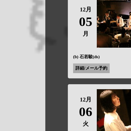
12月
05
月
(b) 石若駿(ds)
詳細/メール予約
12月
06
火