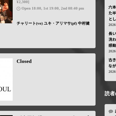
¥2,300]
六
Open 18:00, 1st 19:00, 2nd 08:40 pm
た
と
チャリート(vo) ユキ・アリマサ(pf) 中村健
202
長
洗
感動
202
古
Closed
な
202
読者