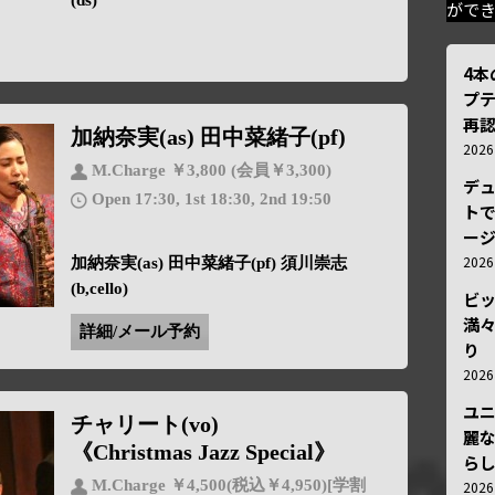
(ds)
がで
4
プ
再認
加納奈実(as) 田中菜緒子(pf)
202
M.Charge ￥3,800 (会員￥3,300)
デ
Open 17:30, 1st 18:30, 2nd 19:50
トで
ー
202
加納奈実(as) 田中菜緒子(pf) 須川崇志
(b,cello)
ビ
満
詳細/メール予約
り
202
ユ
チャリート(vo)
麗
《Christmas Jazz Special》
ら
M.Charge ￥4,500(税込￥4,950)[学割
202