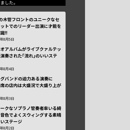
きました。
本の木管フロントのユニークなセ
テットでのリーダー出演に才能を
識!!
6年8月5日
ュオアルバムがライブクァルテッ
演奏された｢流れ｣のいいステ
ジ
6年8月4日
ッグバンドの迫力ある演奏に
々席の店内は大盛況で大盛り上が
6年8月3日
ニークなソプラノ管奏者率いる綺
な音色でよくスウィングする素晴
しいステージ
6年8月2日