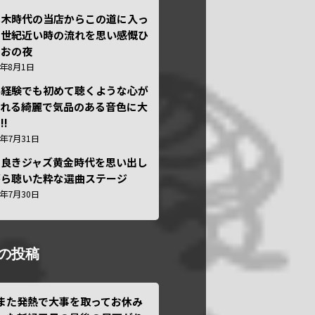
本木時代の当店からこの道に入っ
半世紀近い時の流れを思い感慨ひ
しおの夜
6年8月1日
い経験でも初めて聴くような心が
われる綺麗で気品のある音色に大
!!
6年7月31日
き良きジャズ黄金時代を思い出し
がら聴いた粋な選曲ステージ
6年7月30日
の投稿
また発熱で大事を取ってお休み