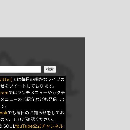
検索
itter)
では毎日の細かなライブの
らせをツイートしております。
gram
ではランチメニューやカクテ
新メニューのご紹介なども発信して
ます。
ook
でも毎日のお知らせをしてお
すので、ぜひご確認ください。
＆SOUL
YouTube公式チャンネル