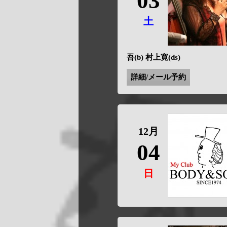
03
土
吾(b) 村上寛(ds)
詳細/メール予約
12月
04
日