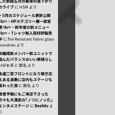
した新緑五月の最後の昼下がり
のライブ
に
HSM
より
・5月のスケジュール更新公開
<br>・HPカテゴリー欄一部変
更<br>・新年度の新メニュー
<br>・Tシャツ再入荷好評販売
中
に
fire Resistant Fabric glass
foundries
より
新編成新メンバー新ユニットで
臨んだバランスのいい素晴らし
いジャズ
に
匿名
より
急遽二管フロントになり聴き応
えある演奏に店内もステージも
賑わった夜
に
匿名
より
降雪予報にもご来店下さった
方々も大満足の｢ノリにノッた｣
エンタメステージ
に
Beehiiv
よ
り