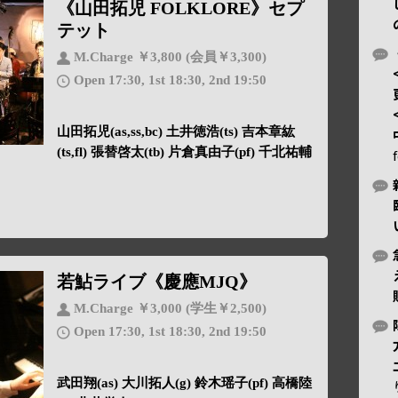
《山田拓児 FOLKLORE》セプ
テット
M.Charge ￥3,800 (会員￥3,300)
Open 17:30, 1st 18:30, 2nd 19:50
山田拓児(as,ss,bc) 土井徳浩(ts) 吉本章紘
(ts,fl) 張替啓太(tb) 片倉真由子(pf) 千北祐輔
若鮎ライブ《慶應MJQ》
M.Charge ￥3,000 (学生￥2,500)
Open 17:30, 1st 18:30, 2nd 19:50
武田翔(as) 大川拓人(g) 鈴木瑶子(pf) 高橋陸