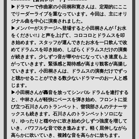
▶ドラマーで作曲家の小田桐和寛さんは、定期的にここ
でリーダーライブを重なっています。今回は、主にオリ
ジナル曲を中心に演奏されました。
▶メンバーがステージへ登場すると小田桐さんが ｢お水
をください!!｣ と声を上げて、コロコロとドラムスを叩
き始めます。スタッフが運んできたお水を一口飲んで改
めてドラムスを叩き始め、しばらくドラムスだけの演奏
が続きます。少しずつ音が華やかになっていき速度も上
がっていきます。緊張感と期待感が高まり観客が高揚し
ていきます。小田桐さんは、ドラムスの演奏だけでずっ
と聴かせることができる数少ないドラマーのお一人と感
じます。
▶小田桐さんが轟音を放ってシンバル ドラムを連打する
と、中林さんが軽快にベースを弾き始め、フロントに並
び立つ石川さんのトランペット、曽我部さんのテナーサ
ックスも続きます。石川さんのトランペットソロにな
り、ゆったりと穏やかに吹き始め少しずつ強度を増して
いき、パワフルな音で吹き進みます。軽く屈伸しながら
高らかに吹いていき、複雑な音を高らかに放ちます。