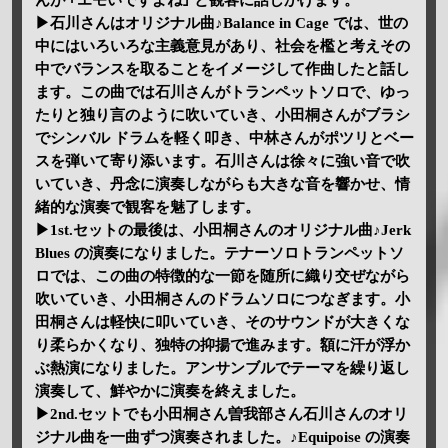
んが ｢エモいですよね｣ と観客に話しかけます。
▶石川さんはオリジナル曲♪Balance in Cage では、世の
中にはいろいろな主義意見があり、社会を檻と考えその
中でバランスを取ることをイメージして作曲したと話し
ます。この曲では石川さんがトランペットソロで、ゆっ
たりと独り言のように吹いていき、小田桐さんがブラシ
でシンバル ドラムを軽く叩き、中林さんがポツリとベー
スを弾いて寄り添います。石川さんは徐々に強い音で吹
いていき、丹念に演奏しながらも大きな音を響かせ、情
緒的な演奏で観客を魅了します。
▶1st.セットの最後は、小田桐さんのオリジナル曲♪Jerk
Blues の演奏になりました。テナーソロトランペットソ
ロでは、この曲の特徴的な一節を随所に織り交ぜながら
吹いていき、小田桐さんのドラムソロにつなぎます。小
田桐さんは軽快に叩いていき、そのサウンドが大きくな
り柔らかくなり、独特の抑揚で進みます。額に汗が浮か
ぶ熱演になりました。アンサンブルでテーマを繰り返し
演奏して、鮮やかに演奏を終えました。
▶2nd.セットでも小田桐さん曽我部さん石川さんのオリ
ジナル曲を一曲ずつ演奏されました。♪Equipoise の演奏