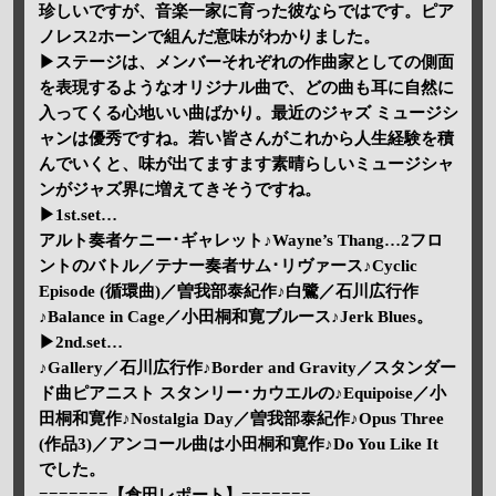
珍しいですが、音楽一家に育った彼ならではです。ピア
ノレス2ホーンで組んだ意味がわかりました。
▶ステージは、メンバーそれぞれの作曲家としての側面
を表現するようなオリジナル曲で、どの曲も耳に自然に
入ってくる心地いい曲ばかり。最近のジャズ ミュージシ
ャンは優秀ですね。若い皆さんがこれから人生経験を積
んでいくと、味が出てますます素晴らしいミュージシャ
ンがジャズ界に増えてきそうですね。
▶1st.set…
アルト奏者ケニー･ギャレット♪Wayne’s Thang…2フロ
ントのバトル／テナー奏者サム･リヴァース♪Cyclic
Episode (循環曲)／曽我部泰紀作♪白鷺／石川広行作
♪Balance in Cage／小田桐和寛ブルース♪Jerk Blues。
▶2nd.set…
♪Gallery／石川広行作♪Border and Gravity／スタンダー
ド曲ピアニスト スタンリー･カウエルの♪Equipoise／小
田桐和寛作♪Nostalgia Day／曽我部泰紀作♪Opus Three
(作品3)／アンコール曲は小田桐和寛作♪Do You Like It
でした。
=======【倉田レポート】=======