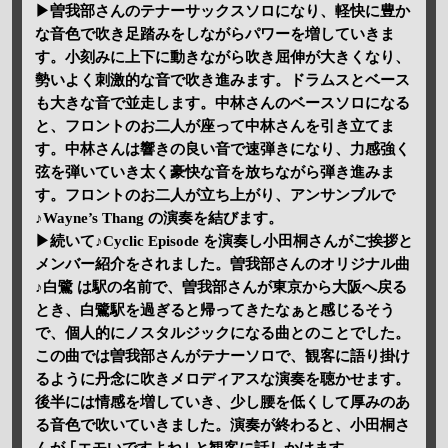
▶曽我部さんのテナーサックスソロになり、軽快に豊か
な音色で吹き足踏みをしながらパワーを増していきま
す。小刻みに上下に動きながら吹き屈伸が大きくなり、
勢いよく刺激的な音で吹き進みます。ドラムスとベース
も大きな音で並走します。中林さんのベースソロになる
と、フロントのお二人が座って中林さんを引き立てま
す。中林さんは響きの良い音で速弾きになり、力感強く
弦を弾いていき太く豪快な音を放ちながら弾き進みま
す。フロントのお二人が立ち上がり、アンサンブルで
♪Wayne’s Thang の演奏を結びます。
▶続いて♪Cyclic Episode を演奏し小田桐さんがご挨拶と
メンバー紹介をされました。曽我部さんのオリジナル曲
♪白鷺 は駅の名前で、曽我部さんが東京から大阪へ戻る
とき、白鷺駅を過ぎると帰ってきたなぁと感じるそう
で、個人的にノスタルジックになる曲とのことでした。
この曲では曽我部さんがテナーソロで、観客に語り掛け
るように丹念に吹きメロディアスな演奏を聴かせます。
後半には情感を増していき、少し腰を低くして厚みのあ
る音色で吹いていきました。演奏が終わると、小田桐さ