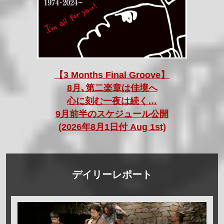
【3 Months Final Groove】
8月､第二楽章は佳境へ
心に刻む一夜は続く…
9月前半のスケジュール公開
(2026年8月1日付 Aug 1st)
デイリーレポート