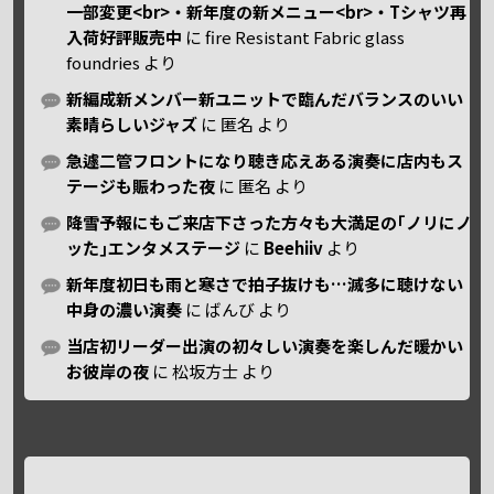
一部変更<br>・新年度の新メニュー<br>・Tシャツ再
入荷好評販売中
に
fire Resistant Fabric glass
foundries
より
新編成新メンバー新ユニットで臨んだバランスのいい
素晴らしいジャズ
に
匿名
より
急遽二管フロントになり聴き応えある演奏に店内もス
テージも賑わった夜
に
匿名
より
降雪予報にもご来店下さった方々も大満足の｢ノリにノ
ッた｣エンタメステージ
に
Beehiiv
より
新年度初日も雨と寒さで拍子抜けも…滅多に聴けない
中身の濃い演奏
に
ばんび
より
当店初リーダー出演の初々しい演奏を楽しんだ暖かい
お彼岸の夜
に
松坂方士
より