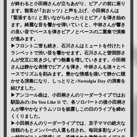
が終わると小田桐さんが立ちあがり、ピアノの前に座り
ます。観客が ｢おおッツ｣ と声を上げ、小田桐さんは
｢緊張する!!｣ と言いながらゆったりとピアノを弾き始め
ます。綺麗な音を響かせ弾いていくと、中林さんが響き
の良い音でベースを弾きピアノとベースの二重奏で演奏
が進みます。
▶フロント二管も続き、石川さんはミュートを付けたト
ランペットで渋い音を響かせます。石川さんと曽我部さ
んが交互に吹き少しずつ熱量を増していきます。小田桐
さんは静かな表情でピアノを弾き、中林さんも淡々とベ
ースでリズムを刻みます。豊かな情感を描いて静かに聴
かせる演奏になり、しっとりと♪Nostalgia Day の演奏を
結びました。
▶アンコール曲は、小田桐さんのリーダーライブではお
馴染みの♪Do You Like It で、各ソロパートの後小田桐さ
んが華やかなドラムソロを披露しこの日のライブを締め
くくりました。
▶小田桐さんのリーダーライブでは、京子ママの絶大な
信頼のもとメンバーの人選も任され、毎回多彩なメンバ