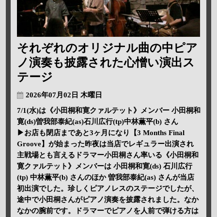
それぞれのオリジナル曲の中ピア
ノ演奏も披露された心憎い演出ス
テージ
2026年07月02日 木曜日
7/1(水)は《小田桐和寛クァルテット》メンバー 小田桐和
寛(ds)曽我部泰紀(as)石川広行(tp)中林薫平(b) さん
▶お店も閉店まであと3ヶ月になり【3 Months Final
Groove】が始まった昨夜は当店でレギュラー出演され
主戦場とも言えるドラマー小田桐さん率いる《小田桐和
寛クァルテット》メンバーは 小田桐和寛(ds) 石川広行
(tp) 中林薫平(b) さんのほか 曽我部泰紀(as) さんが当店
初出演でした。珍しくピアノレスのステージでしたが、
途中で小田桐さんがピアノ演奏を披露されました。なか
なかの腕前です。ドラマーでピアノを人前で弾ける方は