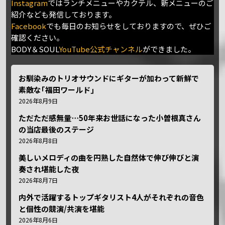
Instagram
ではランチメニューやカクテル、新メニューのご
紹介なども発信しております。
Facebook
でも毎日のお知らせをしておりますので、ぜひご
確認ください。
BODY＆SOUL
YouTube公式チャンネル
ができました。
お馴染みのトリオサウンドにギターが加わって新鮮で
素敵な｢福田ワールド｣
2026年8月9日
ただただ感無量⋯50年来お世話になった小曽根真さん
の当店最後のステージ
2026年8月8日
美しいメロディの曲を円熟した自然体で伸び伸びと演
奏され堪能した夜
2026年8月7日
内外で活躍するトップギタリスト4人がそれぞれの音色
と個性の競演/共演を堪能
2026年8月6日