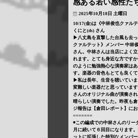
感ある若い感性た
2025年10月18日 土曜日
10/17(金)は《中林俊也クァルテ
くにと(ds) さん
▶八丈島を直撃した台風も去っ
クァルテット》メンバー 中林俊也(a
さん。中林さんは当店によく立
れます。とても身近な方ですか
のように勉強熱心な演奏家はあ
す。楽器の音色もとても良くて
▶私は長年、生音を聴いていま
変難しい楽器だと思っています
さんのオリジナル曲が演奏され
晴らしい演奏でした。昨夜も倉
ジ報告は【倉田レポート】にお
=======
◉この編成での中林さんのリーダー
月に続いて６回目になります。
ットに拡張した特別なメンバー