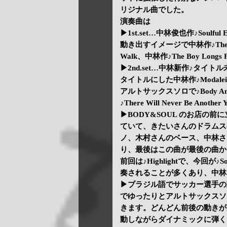
リジナル曲でした。
演奏曲は
▶1st.set…中林俊也作♪Soul
動き出すイメージで中林作♪The Stree
Walk、中林作♪The Boy Longs F
▶2nd.set…中林新作♪タイトル未
タイトルにした中林作♪Modaleido
アルトサックスソロで♪Body An
♪There Will Never Be An
▶BODY&SOUL のお店の前に立
ていて、きたいさんのドラムス
ノ、木村さんのベース、中林さ
り、最後はこの曲が最後の曲か
前回は♪Highlightで、今回が
奏されることが多くあり、中林
▶ブラジル語でサッカー選手の動
でゆったりとアルトサックスソ
きます。どんどん前後の動きが
動しながらダイナミックに弾く