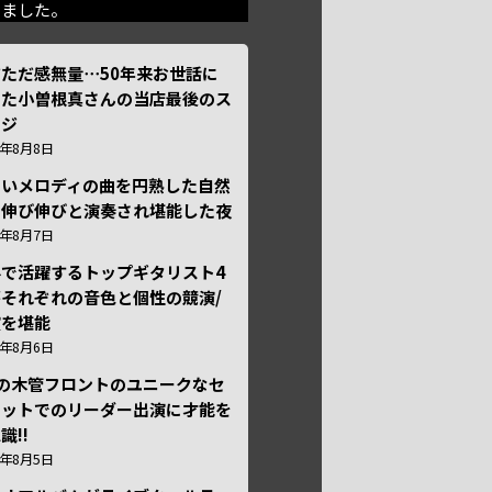
きました。
ただ感無量⋯50年来お世話に
った小曽根真さんの当店最後のス
ージ
6年8月8日
しいメロディの曲を円熟した自然
で伸び伸びと演奏され堪能した夜
6年8月7日
外で活躍するトップギタリスト4
それぞれの音色と個性の競演/
演を堪能
6年8月6日
本の木管フロントのユニークなセ
テットでのリーダー出演に才能を
識!!
6年8月5日