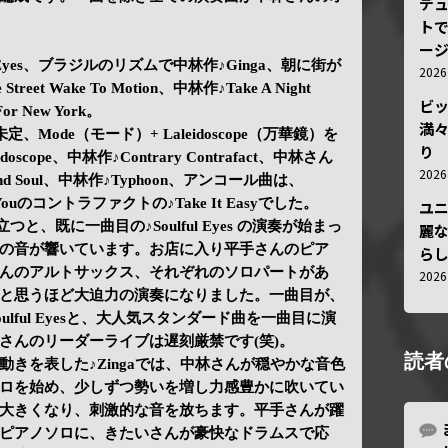
デ
トで
ー
ful Eyes、ブラジルのリズムで中林作♪Ginga、朝に街が
202
t Wake To Motion、中林作♪Take A Night
ビ
or New York。
満
定、Mode（モード）+ Laleidoscope（万華鏡）を
り
scope、中林作♪Contrary Contrafact、中林さん
202
d Soul、中林作♪Typhoon、アンコール曲は、
other Youのコントラファクトの♪Take It Easyでした。
ユ
つと、既に一曲目の♪Soulful Eyes の演奏が始まっ
麗
の音が響いています。お店に入り平手さんのピア
ら
んのアルトサックス、それぞれのソロパートがあ
202
と思うほど大迫力の演奏になりました。一曲目が、
♪Soulful Eyesと、大人気スタンダード曲を一曲目に演
さんのリーダーライブは遅刻厳禁です(笑)。
読者
きを表した♪Zingaでは、中林さんが穏やかな音色
ロを始め、少しずつ勢いを増し力感豊かに吹いてい
大きくなり、刺激的な音を放ちます。平手さんが躍
ピアノソロに、きたいさんが豪快なドラムスで応