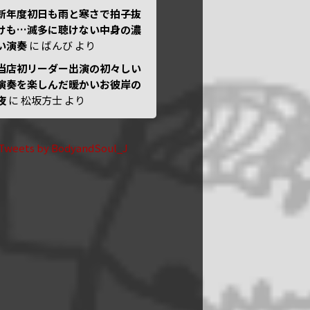
新年度初日も雨と寒さで拍子抜
けも…滅多に聴けない中身の濃
い演奏
に
ばんび
より
当店初リーダー出演の初々しい
演奏を楽しんだ暖かいお彼岸の
夜
に
松坂方士
より
Tweets by BodyandSoul_J