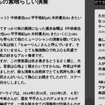
ちの素晴らしい演奏
がで
ただ
ット》中林俊也(as) 平手裕紀(pf) 木村優太(b) きたい
な
テ
てすっかり秋の風情になった週末金曜は《中林俊也
202
s) 平手裕紀(pf) 木村優太(b) きたいくにと(ds)
美
ち寄られて他のミュージシャンの演奏を聴いておら
体
ら私は短く ｢ちゅーりん｣ さんと呼んでいます。そ
202
まりいません。とても勉強熱心で向上心も旺盛で
私の好きなアルト奏者です。
内
すが、この管楽器は吹き過ぎるとうるさく感じ、大
人が
。音楽は心地よく聴きたいですからね。昨夜は中林
共
ましたが、曲も演奏も自然体でとても気持ち良い素
202
田さんがいらして熱心にお聴きでしたので、ステー
4
任せししました。
プ
再認
ライブは、2024年5月10月、2025年2月、４月7
202
中林さんが、盟友 平手さんとのデュオをクァルテ
編成です。一曲を除き全ての演奏曲が中林さんのオ