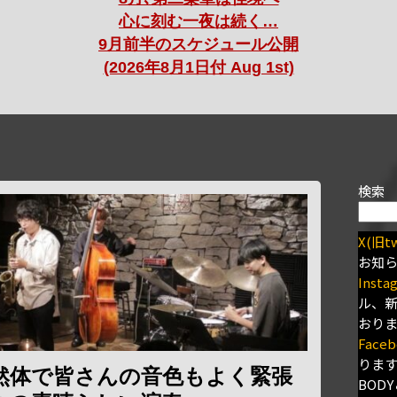
心に刻む一夜は続く…
9月前半のスケジュール公開
(2026年8月1日付 Aug 1st)
検索
X(旧tw
お知
Insta
ル、
おり
Faceb
りま
然体で皆さんの音色もよく緊張
BODY