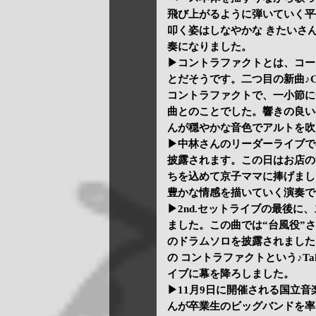
飛び上がるように弾いていく平
叩く姿はしなやかな きたいさ
奏になりました。
▶コントラファクトとは、コー
とだそうです。二つ目の新曲♪Contrary 
コントラファクトで、一小節に
曲とのことでした。響きの良い
んが穏やかな音色でアルトを吹
▶中林さんのリーダーライブで
披露されます。この日はお店の“社歌
ちを込めて京子ママに捧げまし
豊かな情感を描いていく演奏で
▶2nd.セットライブの最後に、
ました。この曲では“台風役”
のドラムソロを披露されました。アンコール
の コントラファクトという♪Tak
イブに幕を降ろしました。
▶11月9日に開催される国立音
んが卒業生のビッグバンドを率い