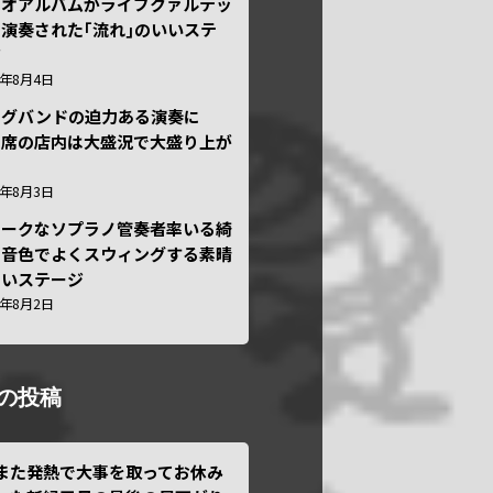
ュオアルバムがライブクァルテッ
演奏された｢流れ｣のいいステ
ジ
6年8月4日
ッグバンドの迫力ある演奏に
々席の店内は大盛況で大盛り上が
6年8月3日
ニークなソプラノ管奏者率いる綺
な音色でよくスウィングする素晴
しいステージ
6年8月2日
の投稿
また発熱で大事を取ってお休み