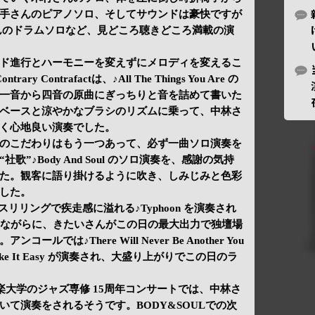
手さんのピアノソロ、そしてサウンドは豪快ですが
んのドラムソロなど、見どころ聴きどころ満載の演
ド進行とハーモニーを変えずにメロディを変えるこ
Contrafactは、♪All The Things You Are の
一音から四音の原曲にぎっちりと音を詰めて書いた
ベースと涼やかなブラシのリズムに乗って、中林さ
く心地良い演奏でした。
のこだわりはもう一つあって、必ず一曲ソロ演奏を
”♪Body And Soul のソロ演奏を、感謝の気持
た。観客に語り掛けるように吹き、しみじみと色彩
した。
スリリングで疾走感に溢れる♪Typhoon を演奏され
さながらに、きたいさんがこの日の最大出力で独壇場
では♪There Will Never Be Another You
e It Easy が演奏され、大盛り上がりでこの日のラ
楽大学のジャズ専修 15周年コンサートでは、中林さ
て演奏をされるそうです。BODY&SOULでの次