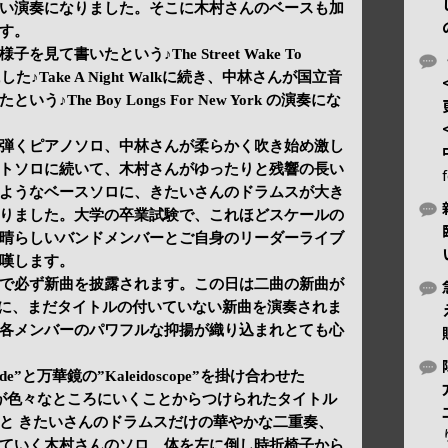
い演奏になりました。そこに木村さんのベースも加
す。
て書いたという♪The Street Wake To
た♪Take A Night Walkに続き、中林さんが国立音
The Boy Longs For New York の演奏にな
弾くピアノソロ、中林さんが柔らかく吹き始め激し
トソロに続いて、木村さんがゆったりと残響の長い
ようなベースソロに、きたいさんのドラムスが大き
りました。大学の卒業試験で、これほどスケールの
晴らしいバンドメンバーとご自身のリーダーライブ
嘆します。
で必ず新曲を披露されます。この日は二曲の新曲が
曲目に、まだタイトルの付いていない新曲を演奏されま
各メンバーのパワフルな抑揚が織り込まれとても心
”と万華鏡の”Kaleidoscope”を掛け合わせた
、スケールが色々なところにいくことからつけられたタイトル
と きたいさんのドラムスだけの華やかな二重奏、
ていく木村さんのソロ、体を左に倒し時折椅子から