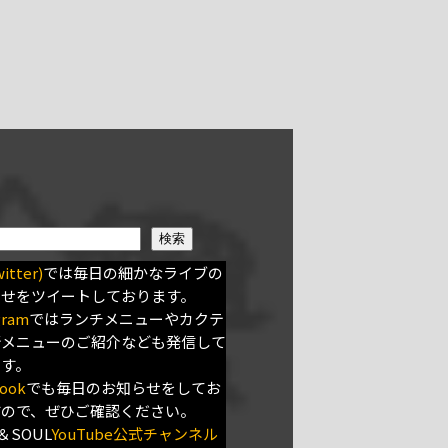
検索
itter)
では毎日の細かなライブの
らせをツイートしております。
gram
ではランチメニューやカクテ
新メニューのご紹介なども発信して
ます。
ook
でも毎日のお知らせをしてお
すので、ぜひご確認ください。
＆SOUL
YouTube公式チャンネル