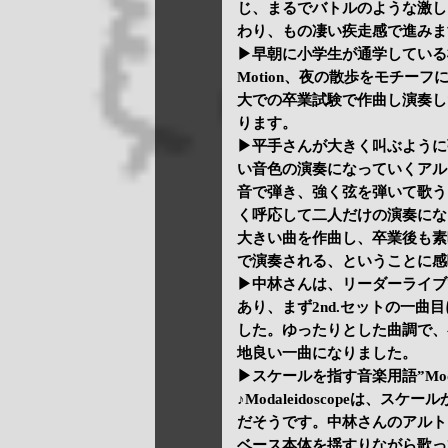
じ、まるでバトルのような激し
わり、もの凄い疾走感で進みま
▶早朝に小学生が通学している様子を見
Motion、夜の散歩をモチーフにし
大での卒業試験で作曲し演奏したという♪
ります。
▶平手さんが大きく叫ぶように
い音色の演奏になっていくアル
音で弾き、強く弦を弾いて歌う
く呼応して二人だけの演奏にな
大きい曲を作曲し、卒業後も素
で演奏される、ということに感
▶中林さんは、リーダーライブ
あり、まず2nd.セットの一
した。ゆったりとした曲調で、
地良い一曲になりました。
▶スケールを指す音楽用語”Mode
♪Modaleidoscopeは
だそうです。中林さんのアルト
ベース本体を揺すりながら歌っ