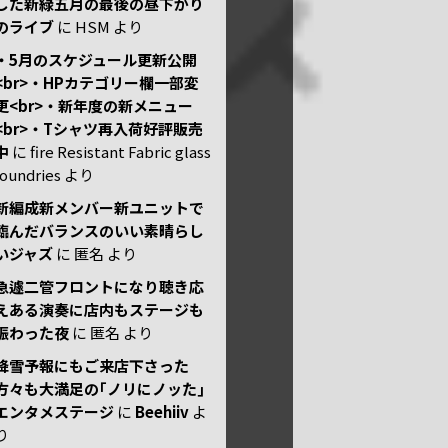
した新緑五月の最後の昼下がり
のライブ
に
HSM
より
・5月のスケジュール更新公開
<br>・HPカテゴリー欄一部変
更<br>・新年度の新メニュー
<br>・Tシャツ再入荷好評販売
中
に
fire Resistant Fabric glass
foundries
より
新編成新メンバー新ユニットで
臨んだバランスのいい素晴らし
いジャズ
に
匿名
より
急遽二管フロントになり聴き応
えある演奏に店内もステージも
賑わった夜
に
匿名
より
降雪予報にもご来店下さった
方々も大満足の｢ノリにノッた｣
エンタメステージ
に
Beehiiv
よ
り