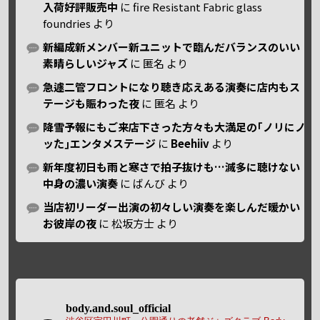
入荷好評販売中
に
fire Resistant Fabric glass
foundries
より
新編成新メンバー新ユニットで臨んだバランスのいい
素晴らしいジャズ
に
匿名
より
急遽二管フロントになり聴き応えある演奏に店内もス
テージも賑わった夜
に
匿名
より
降雪予報にもご来店下さった方々も大満足の｢ノリにノ
ッた｣エンタメステージ
に
Beehiiv
より
新年度初日も雨と寒さで拍子抜けも…滅多に聴けない
中身の濃い演奏
に
ばんび
より
当店初リーダー出演の初々しい演奏を楽しんだ暖かい
お彼岸の夜
に
松坂方士
より
body.and.soul_official