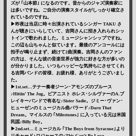
ズが ｢山本節｣ になるのです。昔からのジャズ演奏家に
は多いですね。ご自分の演奏スタイルがしっかり確立さ
れているのですね。
▶昨夜は当店に時々出演されているシンガー TAKU さ
んが聴きにいらしていて、吉岡さんに招き入れられシッ
トインで歌われました。ミュージシャンシップですね。
この辺も山ちゃんと似ています。最後のアンコールには
拍手が鳴り止まず、続けて2曲演奏。吉岡さんのファン
の方は、そんな彼の音楽世界が強力に好きな方が多いの
が分かりました。いつもハッピーな気持ちにさせてくれ
る吉岡バンドの皆様、お疲れ様、ありがとうございまし
た。
▶1st.set…テナー奏者ジーン･アモンズのブルース
♪Hittin’ The Jug。ピアニスト ホレス･シルヴァーのA.ブ
レイキーバンドで有名な♪Sister Sadie。ジミー･ヴァン･
ヒューゼンのミュージカル曲バラード♪Darn That
Dream。マイルスの ｢Milestones｣ に入っている元は米国
民謡♪Billy Boy。
▶2nd.set…ミュージカル ｢The Boys from Syracuse｣より
リチャード･ロジャースの♪This Can’t Be Love。