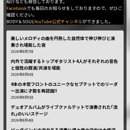
紹介なども発信しております。
Facebook
でも毎日のお知らせをしておりますので、ぜひご
確認ください。
BODY＆SOUL
YouTube公式チャンネル
ができました。
美しいメロディの曲を円熟した自然体で伸び伸びと演
奏され堪能した夜
2026年8月7日
内外で活躍するトップギタリスト4人がそれぞれの音色
と個性の競演/共演を堪能
2026年8月6日
4本の木管フロントのユニークなセプテットでのリーダ
ー出演に才能を再認識!!
2026年8月5日
デュオアルバムがライブクァルテットで演奏された｢流
れ｣のいいステージ
2026年8月4日
ビッグバンドの迫力ある演奏に満々席の店内は大盛況