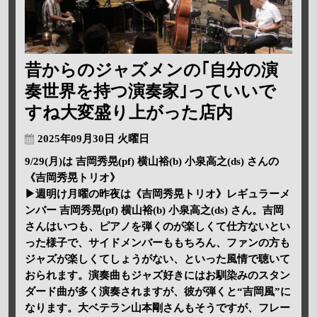
昔からのジャズメンの｢自分の演
奏世界を持つ演奏家｣っていいで
すね大変盛り上がった店内
2025年09月30日 火曜日
9/29(月)は 吉岡秀晃(pf) 横山裕(b) 小泉高之(ds) さんの
《吉岡秀晃トリオ》
▶週明け月曜の昨夜は《吉岡秀晃トリオ》レギュラーメ
ンバー 吉岡秀晃(pf) 横山裕(b) 小泉高之(ds) さん。吉岡
さんはいつも、ピアノを弾くのが楽しくて仕方ないとい
った様子で、サイドメンバーももちろん、ファンの方も
ジャズが楽しくてしょうがない、といった風情で聴いて
おられます。演奏曲もジャズ好きにはお馴染みのスタン
ダード曲が多く演奏されますが、彼が弾くと“吉岡風”に
なります。大ベテラン山本剛さんもそうですが、フレー