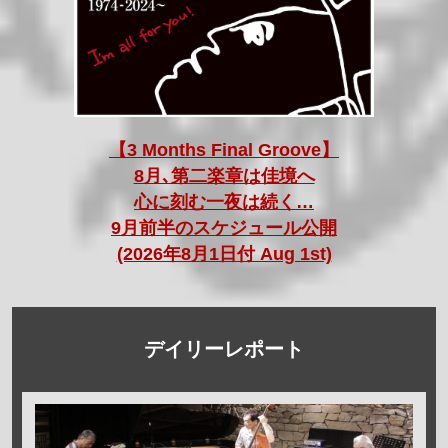
【3 Months Final Groove】
8月､第二楽章は佳境へ
心に刻む一夜は続く…
9月前半のスケジュール公開
(2026年8月1日付 Aug 1st)
デイリーレポート