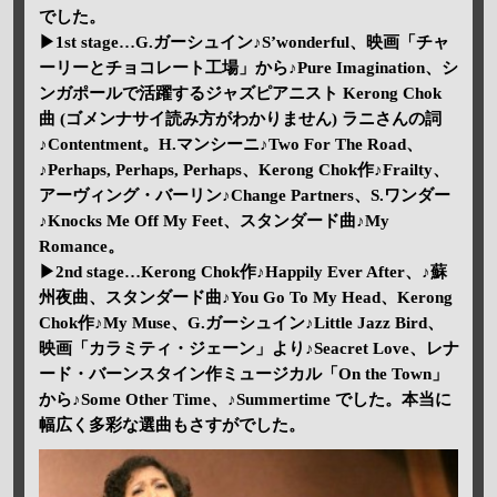
でした。
▶1st stage…G.ガーシュイン♪S’wonderful、映画「チャ
ーリーとチョコレート工場」から♪Pure Imagination、シ
ンガポールで活躍するジャズピアニスト Kerong Chok
曲 (ゴメンナサイ読み方がわかりません) ラニさんの詞
♪Contentment。H.マンシーニ♪Two For The Road、
♪Perhaps, Perhaps, Perhaps、Kerong Chok作♪Frailty、
アーヴィング・バーリン♪Change Partners、S.ワンダー
♪Knocks Me Off My Feet、スタンダード曲♪My
Romance。
▶2nd stage…Kerong Chok作♪Happily Ever After、♪蘇
州夜曲、スタンダード曲♪You Go To My Head、Kerong
Chok作♪My Muse、G.ガーシュイン♪Little Jazz Bird、
映画「カラミティ・ジェーン」より♪Seacret Love、レナ
ード・バーンスタイン作ミュージカル「On the Town」
から♪Some Other Time、♪Summertime でした。本当に
幅広く多彩な選曲もさすがでした。