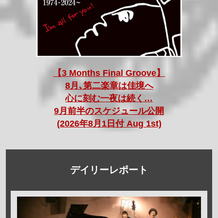
【3 Months Final Groove】
8月､第二楽章は佳境へ
心に刻む一夜は続く…
9月前半のスケジュール公開
(2026年8月1日付 Aug 1st)
デイリーレポート