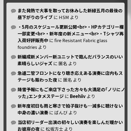
また発熱で大事を取ってお休みした新緑五月の最後の
昼下がりのライブ
に
HSM
より
・5月のスケジュール更新公開<br>・HPカテゴリー欄
一部変更<br>・新年度の新メニュー<br>・Tシャツ再
入荷好評販売中
に
fire Resistant Fabric glass
foundries
より
新編成新メンバー新ユニットで臨んだバランスのいい
素晴らしいジャズ
に
匿名
より
急遽二管フロントになり聴き応えある演奏に店内もス
テージも賑わった夜
に
匿名
より
降雪予報にもご来店下さった方々も大満足の｢ノリにノ
ッた｣エンタメステージ
に
Beehiiv
より
新年度初日も雨と寒さで拍子抜けも…滅多に聴けない
中身の濃い演奏
に
ばんび
より
当店初リーダー出演の初々しい演奏を楽しんだ暖かい
お彼岸の夜
に
松坂方士
より