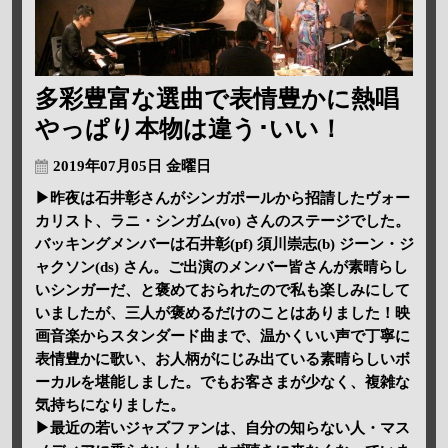
多彩豊富な選曲で表情豊かに熱唱
やっぱり本物は違う･いい！
2019年07月05日 金曜日
▶昨夜は石井彰さんがシンガポールから招請したヴォー
カリスト、ラニ・シンガム(vo) さんのステージでした。
バッキングメンバーは石井彰(pf) 須川崇志(b) ジーン・ジ
ャクソン(ds) さん。ご出演のメンバー皆さんが素晴らし
いシンガーだ、と褒めておられたので私も楽しみにして
いましたが、三人が褒めるだけのことはありました！映
画音楽からスタンダード曲まで、温かくいい声で丁寧に
表情豊かに歌い、お人柄がにじみ出ている素晴らしいボ
ーカルを堪能しました。でもお客さまが少なく、複雑な
気持ちになりました。
▶最近の若いジャズファンは、自分の知らない人・マス