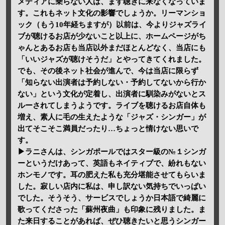
メディアに乗らない人は、まず聴きに来なくなっていま
す。これもネット文化の影響でしょうか。リーマンショ
ック（もう10年経ちますが）以前は、今よりジャズライ
ブが聴けるお店が少ないこと以上に、ホームページがち
ゃんとあるお店も当店以外まだほとんどなく、当店にも
「いいジャズが聴けそうだ」とやってきてくれました。
でも、その後ネット社会が進んで、今は当店に限らず
「知らない出演者は予約しない・予約してないから行か
ない」という文化が定着し、出演者に馴染みがないとス
ルーされてしまうようです。ライブを聴けるお店自体も
増え、素人に毛の生えたような「ジャズ・シンガー」が
出てそこそこ満員だったり…ちょっと情けない思いで
す。
▶ラニさんは、シンガポールではスター級の№１シンガ
ーというだけあって、英語もネイティブで、紛れもない
ホンモノです。耳の肥えた私も充分堪能させてもらいま
した。寂しい店内に私は、申し訳ない気持ちでいっぱい
でした。そうそう、サービスでしょうか日本語で綺麗に
歌ってくださった「蘇州夜曲」も印象に残りました。ま
た来日することがあれば、ぜひ聴きたいと思うシンガー