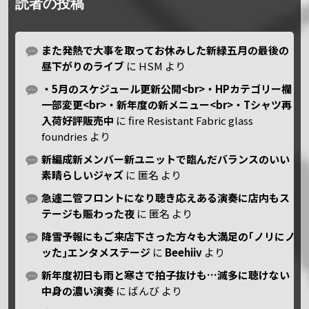
読者の投稿
また発熱で大事を取ってお休みした新緑五月の最後の
昼下がりのライブ
に
HSM
より
・5月のスケジュール更新公開<br>・HPカテゴリー欄
一部変更<br>・新年度の新メニュー<br>・Tシャツ再
入荷好評販売中
に
fire Resistant Fabric glass
foundries
より
新編成新メンバー新ユニットで臨んだバランスのいい
素晴らしいジャズ
に
匿名
より
急遽二管フロントになり聴き応えある演奏に店内もス
テージも賑わった夜
に
匿名
より
降雪予報にもご来店下さった方々も大満足の｢ノリにノ
ッた｣エンタメステージ
に
Beehiiv
より
新年度初日も雨と寒さで拍子抜けも…滅多に聴けない
中身の濃い演奏
に
ばんび
より