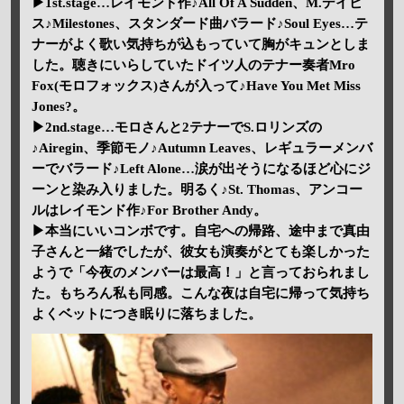
▶1st.stage…レイモンド作♪All Of A Sudden、M.デイビ
ス♪Milestones、スタンダード曲バラード♪Soul Eyes…テ
ナーがよく歌い気持ちが込もっていて胸がキュンとしま
した。聴きにいらしていたドイツ人のテナー奏者Mro
Fox(モロフォックス)さんが入って♪Have You Met Miss
Jones?。
▶2nd.stage…モロさんと2テナーでS.ロリンズの
♪Airegin、季節モノ♪Autumn Leaves、レギュラーメンバ
ーでバラード♪Left Alone…涙が出そうになるほど心にジ
ーンと染み入りました。明るく♪St. Thomas、アンコー
ルはレイモンド作♪For Brother Andy。
▶本当にいいコンボです。自宅への帰路、途中まで真由
子さんと一緒でしたが、彼女も演奏がとても楽しかった
ようで「今夜のメンバーは最高！」と言っておられまし
た。もちろん私も同感。こんな夜は自宅に帰って気持ち
よくベットにつき眠りに落ちました。