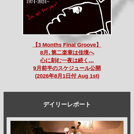
【3 Months Final Groove】
8月､第二楽章は佳境へ
心に刻む一夜は続く…
9月前半のスケジュール公開
(2026年8月1日付 Aug 1st)
デイリーレポート