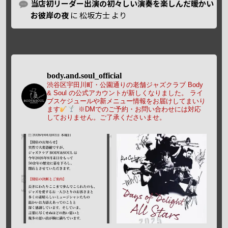
当店初リーダー出演の初々しい演奏を楽しんだ暖かい
お彼岸の夜
に
松坂方士
より
body.and.soul_official
渋谷区宇田川町・公園通りの老舗ジャズクラブ Body
& Soul の公式アカウントが新しくなりました。
ライ
ブスケジュールや新メニュー情報をお届けしてまいり
ます
※DMでのご予約・お問い合わせには対応
しておりません。ご了承くださいませ。