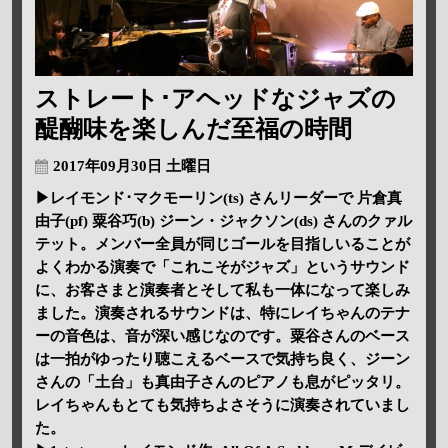
ストレート･アヘッドなジャズの
醍醐味を楽しんだ至福の時間
2017年09月30日 土曜日
▶レイモンド･マクモーリン(ts) さんリーダーで 片倉真
由子(pf) 粟谷巧(b) ジーン・ジャクソン(ds) さんのクァル
テット。メンバー全員が同じゴールを目指しいることが
よくわかる演奏で「これこそがジャズ」というサウンド
に、お客さまと演奏者とそして私も一体になって楽しみ
ました。演奏されるサウンドは、特にレイちゃんのテナ
ーの音色は、音が深い感じなのです。粟谷さんのベース
は一拍がゆったり聴こえるベースで気持ち良く、ジーン
さんの「土台」も真由子さんのピアノも息がピッタリ。
レイちゃんもとても気持ちよさそうに演奏されていまし
た。