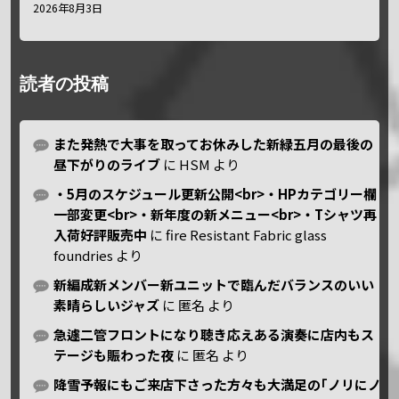
2026年8月3日
読者の投稿
また発熱で大事を取ってお休みした新緑五月の最後の
昼下がりのライブ
に
HSM
より
・5月のスケジュール更新公開<br>・HPカテゴリー欄
一部変更<br>・新年度の新メニュー<br>・Tシャツ再
入荷好評販売中
に
fire Resistant Fabric glass
foundries
より
新編成新メンバー新ユニットで臨んだバランスのいい
素晴らしいジャズ
に
匿名
より
急遽二管フロントになり聴き応えある演奏に店内もス
テージも賑わった夜
に
匿名
より
降雪予報にもご来店下さった方々も大満足の｢ノリにノ