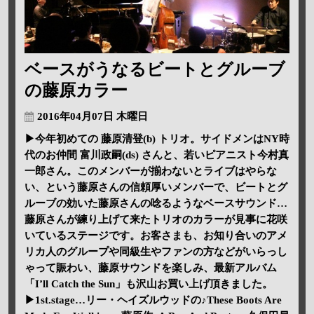
ベースがうなるビートとグルーブ
の藤原カラー
2016年04月07日 木曜日
▶今年初めての 藤原清登(b) トリオ。サイドメンはNY時
代のお仲間 富川政嗣(ds) さんと、若いピアニスト今村真
一郎さん。このメンバーが揃わないとライブはやらな
い、という藤原さんの信頼厚いメンバーで、ビートとグ
ルーブの効いた藤原さんの唸るようなベースサウンド…
藤原さんが練り上げて来たトリオのカラーが見事に花咲
いているステージです。お客さまも、お知り合いのアメ
リカ人のグループや同級生やファンの方などがいらっし
ゃって賑わい、藤原サウンドを楽しみ、最新アルバム
「I’ll Catch the Sun」も沢山お買い上げ頂きました。
▶1st.stage…リー・ヘイズルウッドの♪These Boots Are