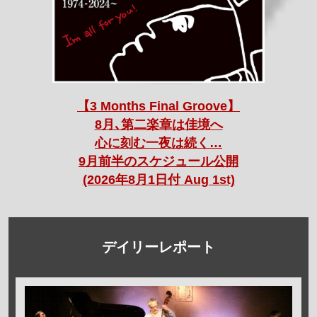
【3 Months Final Groove】
8月､第二楽章は佳境へ
心に刻む一夜は続く…
9月前半のスケジュール公開
(2026年8月1日付 Aug 1st)
デイリーレポート