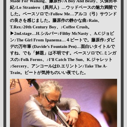
Made For Walking、藤原作♪A Boy And Beaty、久保田早
紀♪Lo Straniero（異邦人）…ウッドベースの魅力満開で
した。ベースソロで♪Follow Me…アルコ（弓）サウンド
の良さを感じました。藤原作の静かな曲♪Rain、
T.Rex♪20th Century Boy、♪Coffee Crush。
▶2nd.stage…H.シルバー♪Filthy McNasty 、A.Cジョビ
ン♪The Girl From Ipanema…４ビートで。藤原作♪ダビ
デの万年筆 (Davide’s Fountain Pen)…面白いタイトルで
すね、でも「解題」は不明です。ベースソロでC.ミンガ
スの♪Folk Forms、♪I’ll Catch The Sun、K.ジャレット
♪Sorcery、アンコールはD.エリントン♪Take The A-
Train。ビートが気持ちのいい夜でした。