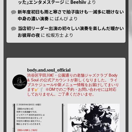
ッた｣エンタメステージ
に
Beehiiv
より
新年度初日も雨と寒さで拍子抜けも…滅多に聴けない
中身の濃い演奏
に
ばんび
より
当店初リーダー出演の初々しい演奏を楽しんだ暖かい
お彼岸の夜
に
松坂方士
より
body.and.soul_official
渋谷区宇田川町・公園通りの老舗ジャズクラブ Body
& Soul の公式アカウントが新しくなりました。
ライ
ブスケジュールや新メニュー情報をお届けしてまいり
ます
※DMでのご予約・お問い合わせには対応
しておりません。ご了承くださいませ。