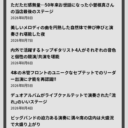
ただただ感無量⋯50年来お世話になった小曽根真さん
の当店最後のステージ
2026年8月8日
美しいメロディの曲を円熟した自然体で伸び伸びと演
奏され堪能した夜
2026年8月7日
内外で活躍するトップギタリスト4人がそれぞれの音色
と個性の競演/共演を堪能
2026年8月6日
4本の木管フロントのユニークなセプテットでのリーダ
ー出演に才能を再認識!!
2026年8月5日
デュオアルバムがライブクァルテットで演奏された｢流
れ｣のいいステージ
2026年8月4日
ビッグバンドの迫力ある演奏に満々席の店内は大盛況
で大盛り上がり