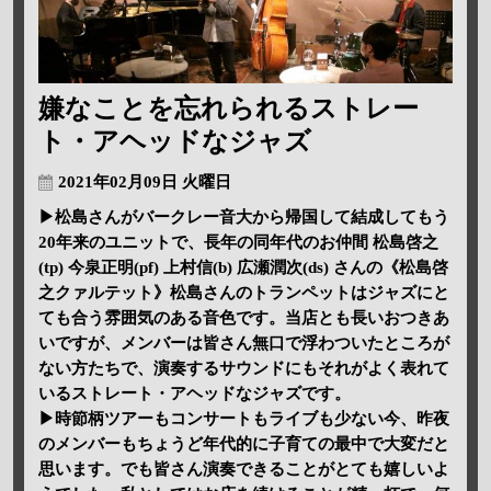
嫌なことを忘れられるストレー
ト・アヘッドなジャズ
2021年02月09日 火曜日
▶松島さんがバークレー音大から帰国して結成してもう
20年来のユニットで、長年の同年代のお仲間 松島啓之
(tp) 今泉正明(pf) 上村信(b) 広瀬潤次(ds) さんの《松島啓
之クァルテット》松島さんのトランペットはジャズにと
ても合う雰囲気のある音色です。当店とも長いおつきあ
いですが、メンバーは皆さん無口で浮わついたところが
ない方たちで、演奏するサウンドにもそれがよく表れて
いるストレート・アヘッドなジャズです。
▶時節柄ツアーもコンサートもライブも少ない今、昨夜
のメンバーもちょうど年代的に子育ての最中で大変だと
思います。でも皆さん演奏できることがとても嬉しいよ