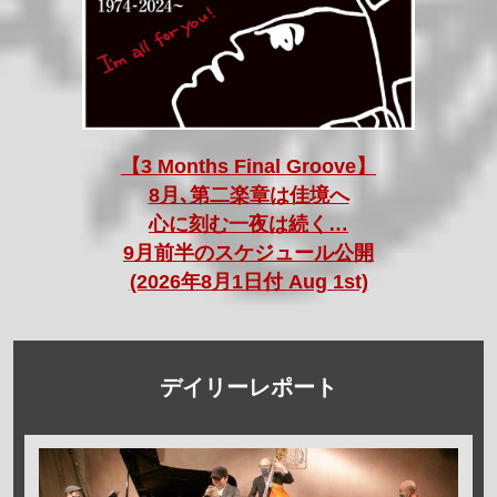
【3 Months Final Groove】
8月､第二楽章は佳境へ
心に刻む一夜は続く…
9月前半のスケジュール公開
(2026年8月1日付 Aug 1st)
デイリーレポート