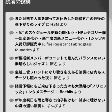
読者の投稿
また発熱で大事を取ってお休みした新緑五月の最後の
昼下がりのライブ
に
HSM
より
・5月のスケジュール更新公開<br>・HPカテゴリー欄
一部変更<br>・新年度の新メニュー<br>・Tシャツ再
入荷好評販売中
に
fire Resistant Fabric glass
foundries
より
新編成新メンバー新ユニットで臨んだバランスのいい
素晴らしいジャズ
に
匿名
より
急遽二管フロントになり聴き応えある演奏に店内もス
テージも賑わった夜
に
匿名
より
降雪予報にもご来店下さった方々も大満足の｢ノリにノ
ッた｣エンタメステージ
に
Beehiiv
より
新年度初日も雨と寒さで拍子抜けも…滅多に聴けない
中身の濃い演奏
に
ばんび
より