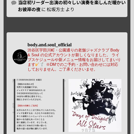
当店初リーダー出演の初々しい演奏を楽しんだ暖かい
お彼岸の夜
に
松坂方士
より
body.and.soul_official
渋谷区宇田川町・公園通りの老舗ジャズクラブ Body
& Soul の公式アカウントが新しくなりました。
ライ
ブスケジュールや新メニュー情報をお届けしてまいり
ます
※DMでのご予約・お問い合わせには対応
しておりません。ご了承くださいませ。