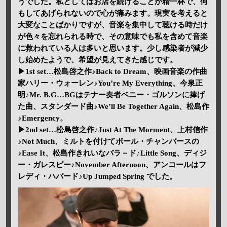
うでした。私としてはお店を続けることが精一杯で、何
もしてあげられないので心が痛みます。現実を考えると
大変なことばかりですが、音楽を集中して聴ける時だけ
が色々を忘れられる時で、その意味でも私を含めて音楽
に救われている人は多いと思います。少し感染者が減少
し始めたようで、希望が見えてきた感じです。
▶1st set…松島啓之作♪Back to Dream、映画音楽の作曲
家ハリー・ウォーレン♪You’re My Everything、今泉正
明♪Mr. B.G…BGはテナー奏者ベニー・ゴルソンに捧げ
た曲、スタンダード曲♪We’ll Be Together Again、松島作
♪Emergency。
▶2nd set…松島啓之作♪Just At The Morment、上村信作
♪Not Much、ミルトを付けてポール・チャンバースの
♪Ease It、松島作きれいなバラ－ド♪Little Song、ディジ
ー・ガレスピー♪November Afternoon、アンコールはフ
レディ・ハバード♪Up Jumped Spring でした。