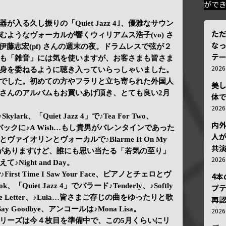
がで
入る久し振りの「Quiet Jazz 4｣、優雅なサウン
ただ
ようなヴォーカルが響くウィリアムス浩子(vo) さ
な
ello) 伊藤志宏(pf) さんの週末の夜。ドラムレスで弦が２
テ
も「雑音」には気を使いますが、お客さまも皆さま
202
身を委ねるように聴き入っていらっしゃいました。
でした。初めての方やフラリと立ち寄られた外国人
美
さんのアルバムもお買いあげ頂き、とても良い2月
体
202
ylark、「Quiet Jazz 4」で♪Tea For Two、
内
t、ピアノをバックに♪A Wish…もし貴男がバレンタインであった
人が
イオリンとヴォーカルで♪Blarme It On My
共
章がありますけど、誰にも思い当たる「若気の至り」
202
ight and Day。
irst Time I Saw Your Face、ピアノとチェロとヴ
4
ook、「Quiet Jazz 4」でバラード♪Tenderly、♪Softly
プ
e、♪Love Letter、♪Lula…皆さまご存じの曲をゆったりと歌
再認
Say Goodbye、アンコールは♪Mona Lisa。
202
リーズは今４枚目を準備中で、この5月くらいにリ