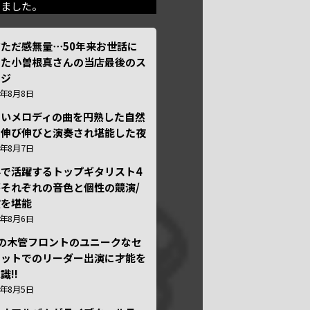
きました。
ただ感無量⋯50年来お世話に
った小曽根真さんの当店最後のス
ージ
6年8月8日
しいメロディの曲を円熟した自然
で伸び伸びと演奏され堪能した夜
6年8月7日
外で活躍するトップギタリスト4
それぞれの音色と個性の競演/
演を堪能
6年8月6日
本の木管フロントのユニークなセ
テットでのリーダー出演に才能を
識!!
6年8月5日