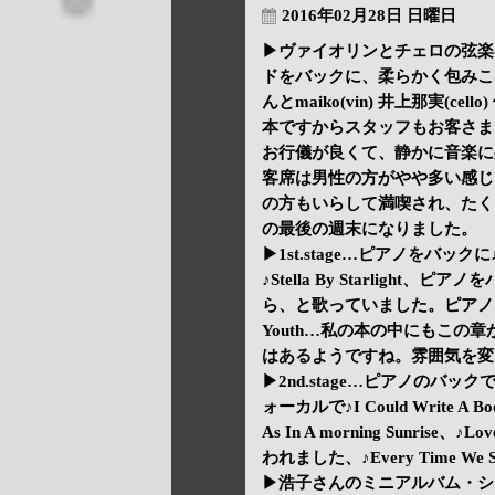
2016年02月28日 日曜日
▶ヴァイオリンとチェロの弦楽器が
ドをバックに、柔らかく包みこむ
んとmaiko(vin) 井上那実(c
本ですからスタッフもお客さま
お行儀が良くて、静かに音楽に
客席は男性の方がやや多い感じ
の方もいらして満喫され、たく
の最後の週末になりました。
▶1st.stage…ピアノをバックに♪Sk
♪Stella By Starligh
ら、と歌っていました。ピアノとヴァ
Youth…私の本の中にもこの
はあるようですね。雰囲気を変えて♪N
▶2nd.stage…ピアノのバックで♪F
ォーカルで♪I Could Write A B
As In A morning Sunris
われました、♪Every Time We 
▶浩子さんのミニアルバム・シ