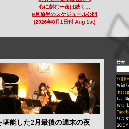
心に刻む一夜は続く…
9月前半のスケジュール公開
(2026年8月1日付 Aug 1st)
検索
X(旧tw
お知
Insta
ル、
おり
Faceb
りま
を堪能した2月最後の週末の夜
BODY