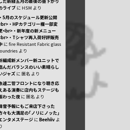
した新緑五月の最後の昼下がり
のライブ
に
HSM
より
・5月のスケジュール更新公開
<br>・HPカテゴリー欄一部変
更<br>・新年度の新メニュー
<br>・Tシャツ再入荷好評販売
中
に
fire Resistant Fabric glass
foundries
より
新編成新メンバー新ユニットで
臨んだバランスのいい素晴らし
いジャズ
に
匿名
より
急遽二管フロントになり聴き応
えある演奏に店内もステージも
賑わった夜
に
匿名
より
降雪予報にもご来店下さった
方々も大満足の｢ノリにノッた｣
エンタメステージ
に
Beehiiv
よ
り