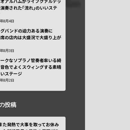
ュオアルバムがライブクァルテッ
演奏された｢流れ｣のいいステ
ジ
6年8月4日
ッグバンドの迫力ある演奏に
々席の店内は大盛況で大盛り上が
6年8月3日
ニークなソプラノ管奏者率いる綺
な音色でよくスウィングする素晴
しいステージ
6年8月2日
の投稿
また発熱で大事を取ってお休み