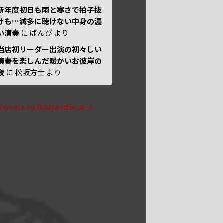
新年度初日も雨と寒さで拍子抜
けも…滅多に聴けない中身の濃
い演奏
に
ばんび
より
当店初リーダー出演の初々しい
演奏を楽しんだ暖かいお彼岸の
夜
に
松坂方士
より
Tweets by BodyandSoul_J