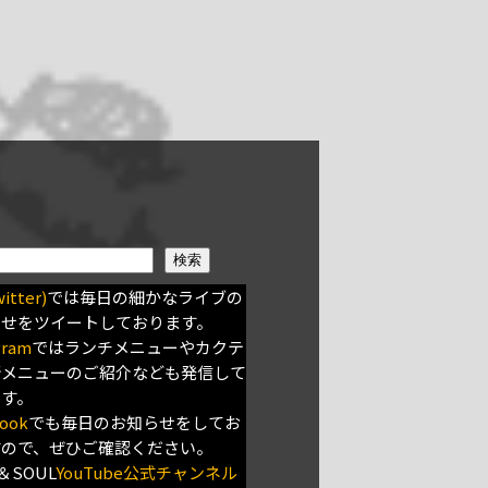
検索
itter)
では毎日の細かなライブの
らせをツイートしております。
gram
ではランチメニューやカクテ
新メニューのご紹介なども発信して
ます。
ook
でも毎日のお知らせをしてお
すので、ぜひご確認ください。
＆SOUL
YouTube公式チャンネル