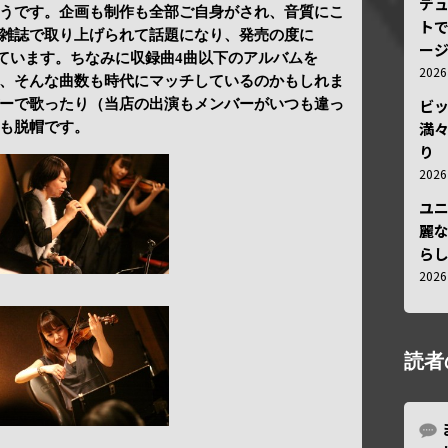
デ
うです。企画も制作も全部ご自身がされ、音質にこ
トで
雑誌で取り上げられて話題になり、発売の度に
ー
になっています。ちなみに収録曲4曲以下のアルバムを
202
、そんな曲数も時代にマッチしているのかもしれま
ビ
ーで歌ったり（当店の出演もメンバーがいつも違っ
満
も脱帽です。
り
202
ユ
麗
ら
202
読者