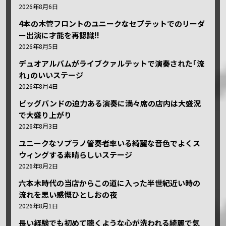
2026年8月6日
4本の木管フロントのユニークなセプテットでのリーダ
ー出演に才能を再認識!!
2026年8月5日
デュオアルバムがライブクァルテットで演奏された｢流
れ｣のいいステージ
2026年8月4日
ビッグバンドの迫力ある演奏に満々席の店内は大盛況
で大盛り上がり
2026年8月3日
ユニークなソプラノ管奏者率いる綺麗な音色でよくス
ウィングする素晴らしいステージ
2026年8月2日
六本木時代の当店からこの道に入った半世紀近い時の
流れを思い感慨ひとしおの夜
2026年8月1日
長い経験でも初めて聴くような心が洗われる綺麗で気