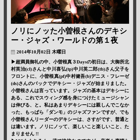
ノリにノッた小曽根さんのデキシ
ー・ジャズ・ワールドの第１夜
2014年10月02日 木曜日
▶超満員御礼の中、小曽根真３Daysの初日は、大御所北
村英治(cl)さんと中川喜弘(tp)中川英二郎(tb)さん父子を
フロントに、小曽根真(pf)中村健吾(b)デニス・フレーゼ
(ds)さんのバックでデキシー・ジャズが始まりました。
小曽根さんは言っています。ジャズの基本はデキシーに
ある、これでスウィング感を身につけたミュージシャン
は伸びる、と。私はあまりデキシーには親しんでこなか
った、もっぱら「ダンモ」のジャズファンですが、でも
小曽根さんリーダーのデキシーは、さすがです、普通と
は違います。ノリにノッて、楽しいこと楽しいこと、た
まりません !!