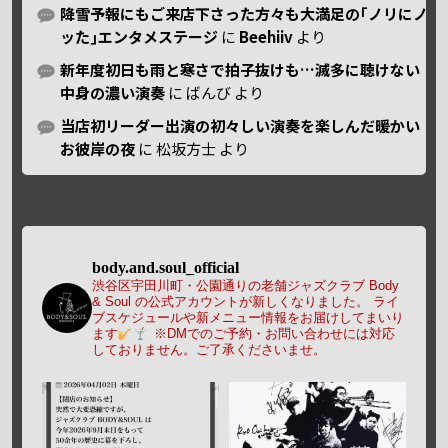
降雪予報にもご来店下さった方々も大満足の｢ノリにノ
ッた｣エンタメステージ
に
Beehiiv
より
新年度初日も雨と寒さで拍子抜けも…滅多に聴けない
中身の濃い演奏
に
ばんび
より
当店初リーダー出演の初々しい演奏を楽しんだ暖かい
お彼岸の夜
に
松坂方士
より
body.and.soul_official
渋谷区宇田川町・公園通りの老舗ジャズクラブ Body
& Soul の公式アカウントが新しくなりました。
ライ
ブスケジュールや新メニュー情報をお届けしてまいり
ます
※DMでのご予約・お問い合わせには対応
しておりません。ご了承くださいませ。