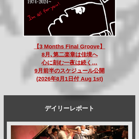
【3 Months Final Groove】
8月､第二楽章は佳境へ
心に刻む一夜は続く…
9月前半のスケジュール公開
(2026年8月1日付 Aug 1st)
デイリーレポート