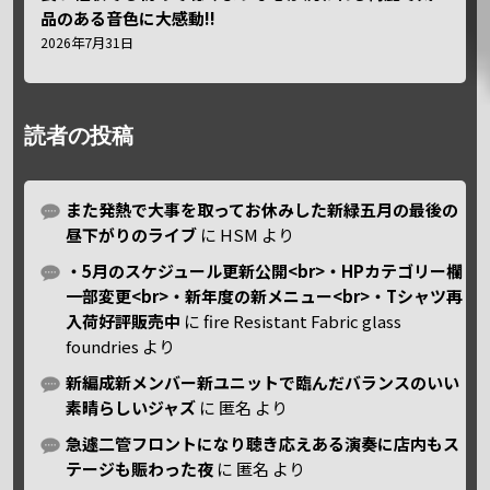
品のある音色に大感動!!
2026年7月31日
読者の投稿
また発熱で大事を取ってお休みした新緑五月の最後の
昼下がりのライブ
に
HSM
より
・5月のスケジュール更新公開<br>・HPカテゴリー欄
一部変更<br>・新年度の新メニュー<br>・Tシャツ再
入荷好評販売中
に
fire Resistant Fabric glass
foundries
より
新編成新メンバー新ユニットで臨んだバランスのいい
素晴らしいジャズ
に
匿名
より
急遽二管フロントになり聴き応えある演奏に店内もス
テージも賑わった夜
に
匿名
より