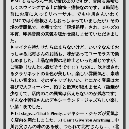
▶MCももちろん一流で愉快なのですが、音楽も素晴ら
しくスウィングする上に愉快・痛快なのです。３時間も
前にお店に入ってリハーサル、でも中川さんいわく
（MCでは小曽根さんもおっしゃっていましたが）その
場の雰囲気で、本番で全て「現場処理」され、ジャズの
本質、即興音楽の真髄を聴かせ楽しませていただきまし
た。
▶マイクを持たせたら止まらないけど、いい？なんてお
っしゃる北村さんのお話も、味があってユーモラスで楽
しめました。上品な白髪の老紳士といった感じですが、
ご高齢（なんと85歳だそうです !! ）なのに、吹き出され
るクラリネットの音色が美しい。楽しい雰囲気と、素晴
らしい音楽の、そのギャップもいい。とにかく客席は大
喜びで大フィーバー、拍手と歓声が絶えません（語彙が
少なくて、店内のこの興奮は伝えらないのが残念です）
そんな小曽根さんのデキシーランド・ジャズらしい楽し
い第１夜でした。
▶1st stage…♪That’s Plenty…デキシー・ジャズが元気よ
く店内を満たしました。♪I Can’t Give You Anything…中
川お父さんの味のある歌、つられて北村さんも…、♪北