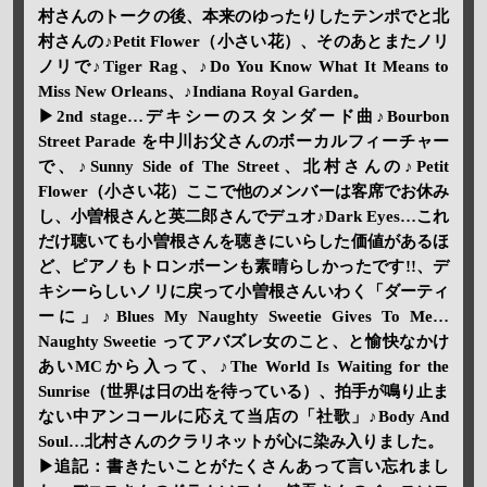
村さんのトークの後、本来のゆったりしたテンポでと北
村さんの♪Petit Flower（小さい花）、そのあとまたノリ
ノリで♪Tiger Rag、♪Do You Know What It Means to
Miss New Orleans、♪Indiana Royal Garden。
▶2nd stage…デキシーのスタンダード曲♪Bourbon
Street Parade を中川お父さんのボーカルフィーチャー
で、♪Sunny Side of The Street、北村さんの♪Petit
Flower（小さい花）ここで他のメンバーは客席でお休み
し、小曽根さんと英二郎さんでデュオ♪Dark Eyes…これ
だけ聴いても小曽根さんを聴きにいらした価値があるほ
ど、ピアノもトロンボーンも素晴らしかったです!!、デ
キシーらしいノリに戻って小曽根さんいわく「ダーティ
ーに」♪Blues My Naughty Sweetie Gives To Me…
Naughty Sweetie ってアバズレ女のこと、と愉快なかけ
あいMCから入って、♪The World Is Waiting for the
Sunrise（世界は日の出を待っている）、拍手が鳴り止ま
ない中アンコールに応えて当店の「社歌」♪Body And
Soul…北村さんのクラリネットが心に染み入りました。
▶追記：書きたいことがたくさんあって言い忘れまし