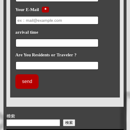
Your E-Mail
＊
arrival time
Are You Residents or Traveler ?
検索
検索