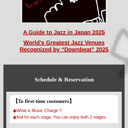
A Guide to Jazz in Japan 2025
World's Greatest Jazz Venues
Recognized by “Downbeat” 2025
Schedule & Reservation
【To first-time customers】
◉What is Music Charge ?
◉Not for each stage, You can enjoy both 2 stages.