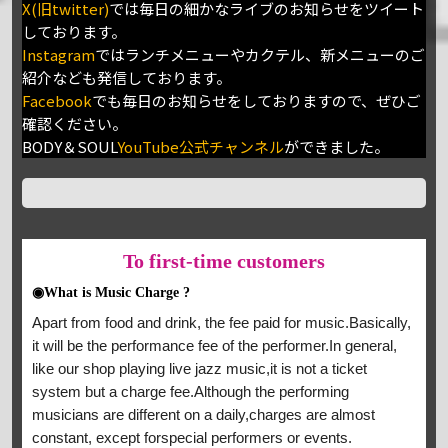
X(旧twitter)
では毎日の細かなライブのお知らせをツイート
しております。
Instagram
ではランチメニューやカクテル、新メニューのご
紹介なども発信しております。
Facebook
でも毎日のお知らせをしておりますので、ぜひご
確認ください。
BODY＆SOUL
YouTube公式チャンネル
ができました。
To
first-time customers
◉What is Music Charge ?
Apart from food and drink, the fee paid for music.Basically,
it will be the performance fee of the performer.In general,
like our shop playing live jazz music,it is not a ticket
system but a charge fee.Although the performing
musicians are different on a daily,charges are almost
constant, except forspecial performers or events.