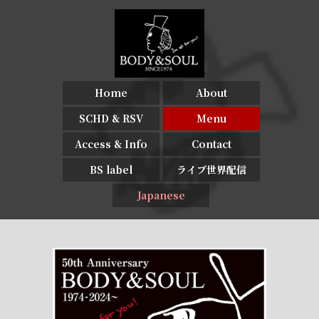
Home
About
SCHD & RSV
Menu
Access & Info
Contact
BS label
ライブ世界配信
Japanese