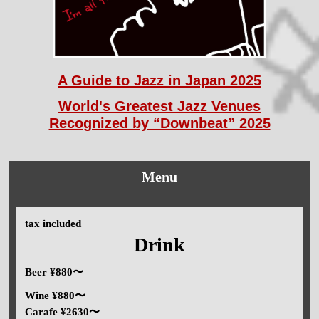
A Guide to Jazz in Japan 2025
World's Greatest Jazz Venues
Recognized by “Downbeat” 2025
Menu
tax included
Drink
Beer ¥880〜
Wine ¥880〜
Carafe ¥2630〜