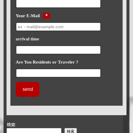
Your E-Mail
＊
arrival time
Are You Residents or Traveler ?
検索
検索