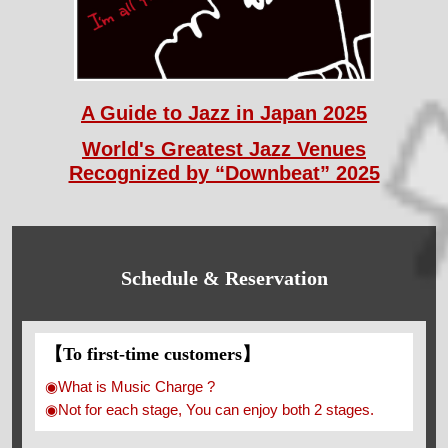
A Guide to Jazz in Japan 2025
World's Greatest Jazz Venues
Recognized by “Downbeat” 2025
Schedule & Reservation
【To first-time customers】
◉What is Music Charge ?
◉Not for each stage, You can enjoy both 2 stages.