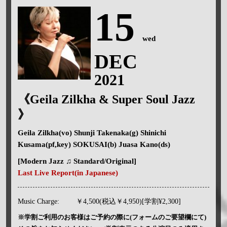
15
wed
DEC
2021
《Geila Zilkha & Super Soul Jazz
》
Geila Zilkha(vo) Shunji Takenaka(g) Shinichi
Kusama(pf,key) SOKUSAI(b) Juasa Kano(ds)
[Modern Jazz ♫ Standard/Original]
Last Live Report(in Japanese)
Music Charge:
￥4,500(税込￥4,950)[学割¥2,300]
※学割ご利用のお客様はご予約の際に(フォームのご要望欄にて)