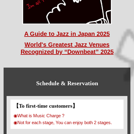
A Guide to Jazz in Japan 2025
World's Greatest Jazz Venues
Recognized by “Downbeat” 2025
Schedule & Reservation
【To first-time customers】
◉What is Music Charge ?
◉Not for each stage, You can enjoy both 2 stages.