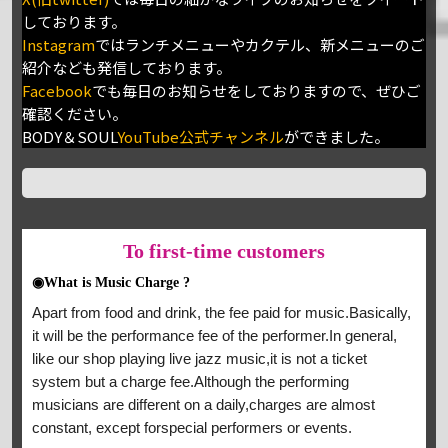
しております。
Instagram
ではランチメニューやカクテル、新メニューのご
紹介なども発信しております。
Facebook
でも毎日のお知らせをしておりますので、ぜひご
確認ください。
BODY＆SOUL
YouTube公式チャンネル
ができました。
To
first-time customers
◉What is Music Charge ?
Apart from food and drink, the fee paid for music.Basically,
it will be the performance fee of the performer.In general,
like our shop playing live jazz music,it is not a ticket
system but a charge fee.Although the performing
musicians are different on a daily,charges are almost
constant, except forspecial performers or events.