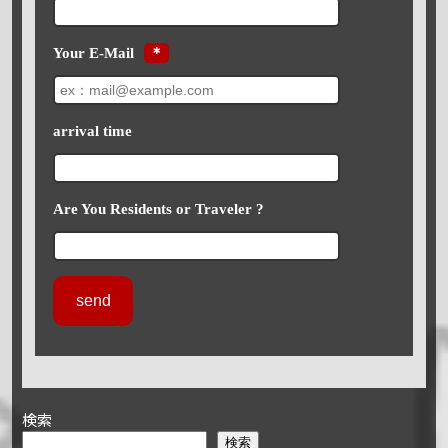
Your E-Mail
＊
arrival time
Are You Residents or Traveler ?
検索
検索