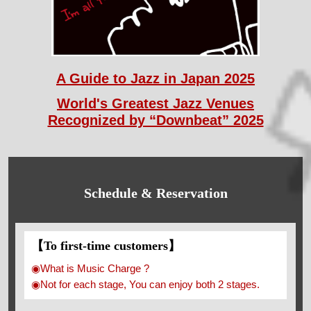
A Guide to Jazz in Japan 2025
World's Greatest Jazz Venues
Recognized by “Downbeat” 2025
Schedule & Reservation
【To first-time customers】
◉What is Music Charge ?
◉Not for each stage, You can enjoy both 2 stages.