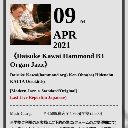
09
fri
APR
2021
《Daisuke Kawai Hammond B3
Organ Jazz》
Daisuke Kawai(hammond org) Ken Ohta(as) Hidenobu
KALTA Otsuki(ds)
[Modern Jazz ♫ Standard/Original]
Last Live Report(in Japanese)
Music Charge:
￥4,500(税込￥4,950)[学割¥2,300]
※学割ご利用のお客様はご予約の際に(フォームのご要望欄にて)