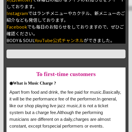
しております。
Instagram
ではランチメニューやカクテル、新メニューのご
紹介なども発信しております。
Facebook
でも毎日のお知らせをしておりますので、ぜひご
確認ください。
BODY＆SOUL
YouTube公式チャンネル
ができました。
To
first-time customers
◉What is Music Charge ?
Apart from food and drink, the fee paid for music.Basically,
it will be the performance fee of the performer.In general,
like our shop playing live jazz music,it is not a ticket
system but a charge fee.Although the performing
musicians are different on a daily,charges are almost
constant, except forspecial performers or events.