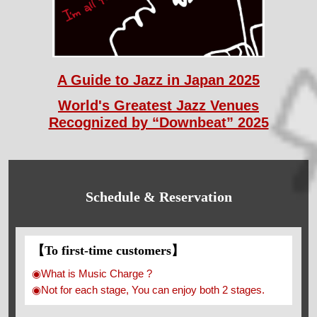
A Guide to Jazz in Japan 2025
World's Greatest Jazz Venues
Recognized by “Downbeat” 2025
Schedule & Reservation
【To first-time customers】
◉What is Music Charge ?
◉Not for each stage, You can enjoy both 2 stages.