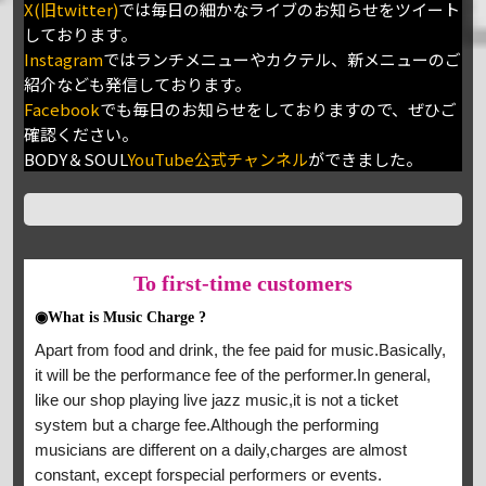
X(旧twitter)
では毎日の細かなライブのお知らせをツイート
しております。
Instagram
ではランチメニューやカクテル、新メニューのご
紹介なども発信しております。
Facebook
でも毎日のお知らせをしておりますので、ぜひご
確認ください。
BODY＆SOUL
YouTube公式チャンネル
ができました。
To
first-time customers
◉What is Music Charge ?
Apart from food and drink, the fee paid for music.Basically,
it will be the performance fee of the performer.In general,
like our shop playing live jazz music,it is not a ticket
system but a charge fee.Although the performing
musicians are different on a daily,charges are almost
constant, except forspecial performers or events.