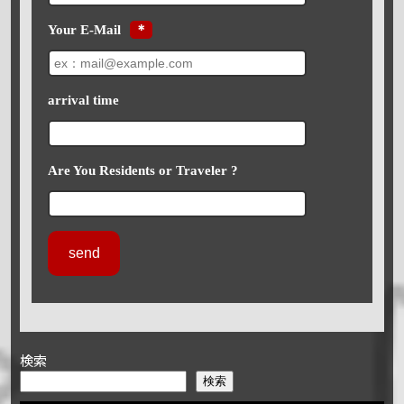
Your E-Mail
＊
arrival time
Are You Residents or Traveler ?
検索
検索