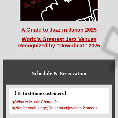
A Guide to Jazz in Japan 2025
World's Greatest Jazz Venues
Recognized by “Downbeat” 2025
Schedule & Reservation
【To first-time customers】
◉What is Music Charge ?
◉Not for each stage, You can enjoy both 2 stages.