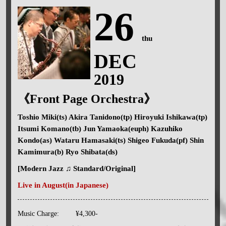
26
thu
DEC
2019
《Front Page Orchestra》
Toshio Miki(ts) Akira Tanidono(tp) Hiroyuki Ishikawa(tp)
Itsumi Komano(tb) Jun Yamaoka(euph) Kazuhiko
Kondo(as) Wataru Hamasaki(ts) Shigeo Fukuda(pf) Shin
Kamimura(b) Ryo Shibata(ds)
[Modern Jazz ♫ Standard/Original]
Live in August(in Japanese)
Music Charge:
¥4,300-