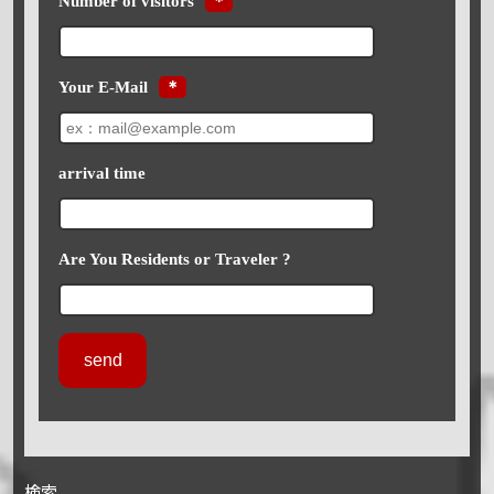
Number of visitors
＊
Your E-Mail
＊
arrival time
Are You Residents or Traveler ?
検索