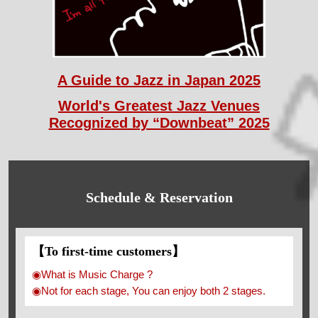
A Guide to Jazz in Japan 2025
World's Greatest Jazz Venues
Recognized by “Downbeat” 2025
Schedule & Reservation
【To first-time customers】
◉What is Music Charge ?
◉Not for each stage, You can enjoy both 2 stages.