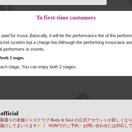
To
first-time customers
 paid for music.Basically, it will be the performance fee of the perform
a ticket system but a charge fee.Although the performing musicians are
al performers or events.
both 2 stages.
each stage, You can enjoy both 2 stages.
official
通りの老舗ジャズクラブ Body & Soul の公式アカウントが新しくな
届けしてまいります
※DMでのご予約・お問い合わせには対応し