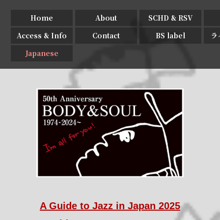
Home
About
SCHD & RSV
Access & Info
Contact
BS label
ラ
Japanese
A Guide to Jazz in Japan 2025