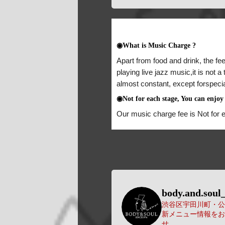
◉What is Music Charge ?
Apart from food and drink, the fee
playing live jazz music,it is not 
almost constant, except forspeci
◉Not for each stage, You can enjoy 
Our music charge fee is Not for 
body.and.soul_
渋谷区宇田川町・公園
新メニュー情報をお
せ。