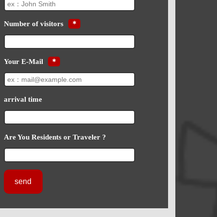
Number of visitors
＊
Your E-Mail
＊
arrival time
Are You Residents or Traveler ?