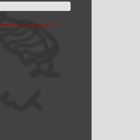
Tweets by BodyandSoul_J