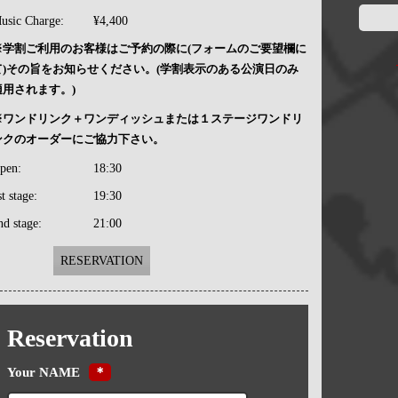
usic Charge:
¥4,400
※学割ご利用のお客様はご予約の際に(フォームのご要望欄に
て)その旨をお知らせください。(学割表示のある公演日のみ
適用されます。)
※ワンドリンク＋ワンディッシュまたは１ステージワンドリ
ンクのオーダーにご協力下さい。
pen:
18:30
st stage:
19:30
nd stage:
21:00
RESERVATION
Reservation
Your NAME
＊