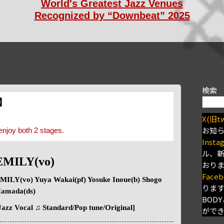
World's Greatest Jazz Venues
Recognized by “Downbeat” 2025
検索
s】
X(旧tw
お知
enjoy both 2 stages.
Insta
ル、
EMILY(vo)
おり
Faceb
MILY(vo) Yuya Wakai(pf) Yosuke Inoue(b) Shogo
りま
amada(ds)
BODY
Jazz Vocal ♫ Standard/Pop tune/Original]
がで