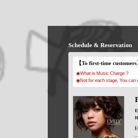
Schedule & Reservation
【To first-time customer
◉What is Music Charge ?
◉Not for each stage, You can 
E
H
[