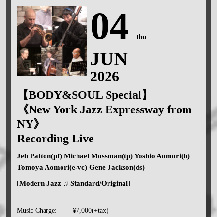
04
thu
JUN
2026
【BODY&SOUL Special】
《New York Jazz Expressway from
NY》
Recording Live
Jeb Patton(pf) Michael Mossman(tp) Yoshio Aomori(b)
Tomoya Aomori(e-vc) Gene Jackson(ds)
[Modern Jazz ♫ Standard/Original]
Music Charge:
¥7,000(+tax)