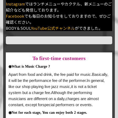
Instagram
ではランチメニューやカクテル、新メニューのご
紹介なども発信しております。
Facebook
でも毎日のお知らせをしておりますので、ぜひご
確認ください。
BODY＆SOUL
YouTube公式チャンネル
ができました。
To
first-time customers
◉What is Music Charge ?
Apart from food and drink, the fee paid for music.Basically,
it will be the performance fee of the performer.In general,
like our shop playing live jazz music,it is not a ticket
system but a charge fee.Although the performing
musicians are different on a daily,charges are almost
constant, except forspecial performers or events.
◉Not for each stage, You can enjoy both 2 stages.