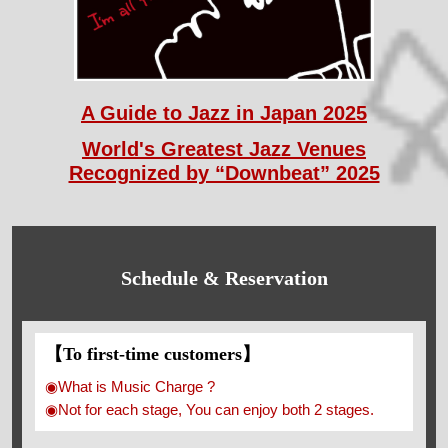
A Guide to Jazz in Japan 2025
World's Greatest Jazz Venues
Recognized by “Downbeat” 2025
Schedule & Reservation
【To first-time customers】
◉What is Music Charge ?
◉Not for each stage, You can enjoy both 2 stages.