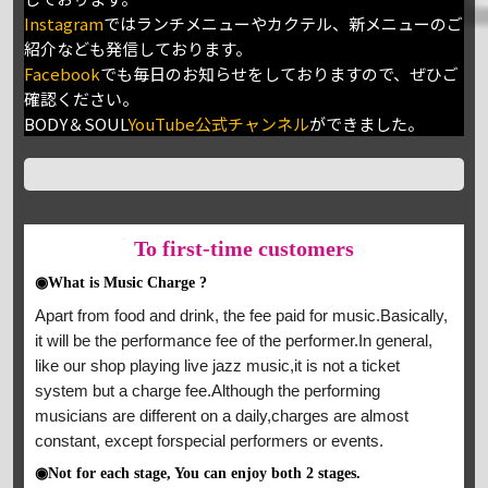
Instagram
ではランチメニューやカクテル、新メニューのご
紹介なども発信しております。
Facebook
でも毎日のお知らせをしておりますので、ぜひご
確認ください。
BODY＆SOUL
YouTube公式チャンネル
ができました。
To
first-time customers
◉What is Music Charge ?
Apart from food and drink, the fee paid for music.Basically,
it will be the performance fee of the performer.In general,
like our shop playing live jazz music,it is not a ticket
system but a charge fee.Although the performing
musicians are different on a daily,charges are almost
constant, except forspecial performers or events.
◉Not for each stage, You can enjoy both 2 stages.