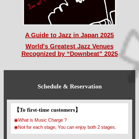
A Guide to Jazz in Japan 2025
World's Greatest Jazz Venues
Recognized by “Downbeat” 2025
Schedule & Reservation
【To first-time customers】
◉What is Music Charge ?
◉Not for each stage, You can enjoy both 2 stages.