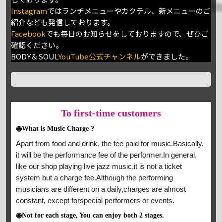
Instagram
ではランチメニューやカクテル、新メニューのご
紹介なども発信しております。
Facebook
でも毎日のお知らせをしておりますので、ぜひご
確認ください。
BODY＆SOUL
YouTube公式チャンネル
ができました。
To
first-time customers
◉What is Music Charge ?
Apart from food and drink, the fee paid for music.Basically,
it will be the performance fee of the performer.In general,
like our shop playing live jazz music,it is not a ticket
system but a charge fee.Although the performing
musicians are different on a daily,charges are almost
constant, except forspecial performers or events.
◉Not for each stage, You can enjoy both 2 stages.