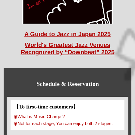
A Guide to Jazz in Japan 2025
World's Greatest Jazz Venues
Recognized by “Downbeat” 2025
Schedule & Reservation
【To first-time customers】
◉What is Music Charge ?
◉Not for each stage, You can enjoy both 2 stages.