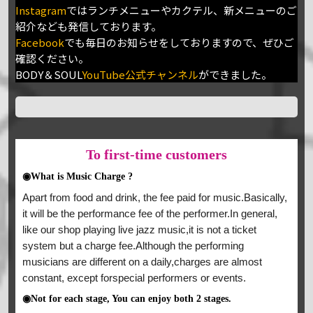
Instagram
ではランチメニューやカクテル、新メニューのご
紹介なども発信しております。
Facebook
でも毎日のお知らせをしておりますので、ぜひご
確認ください。
BODY＆SOUL
YouTube公式チャンネル
ができました。
To
first-time customers
◉What is Music Charge ?
Apart from food and drink, the fee paid for music.Basically,
it will be the performance fee of the performer.In general,
like our shop playing live jazz music,it is not a ticket
system but a charge fee.Although the performing
musicians are different on a daily,charges are almost
constant, except forspecial performers or events.
◉Not for each stage, You can enjoy both 2 stages.