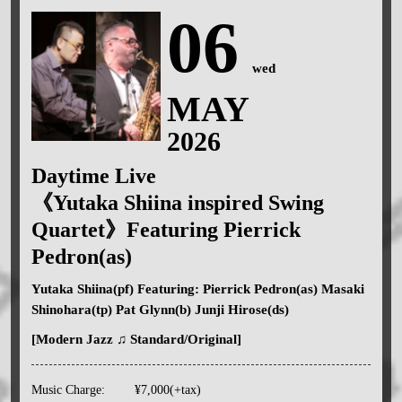
06
wed
MAY
2026
Daytime Live
《Yutaka Shiina inspired Swing
Quartet》Featuring Pierrick
Pedron(as)
Yutaka Shiina(pf) Featuring: Pierrick Pedron(as) Masaki
Shinohara(tp) Pat Glynn(b) Junji Hirose(ds)
[Modern Jazz ♫ Standard/Original]
Music Charge:
¥7,000(+tax)