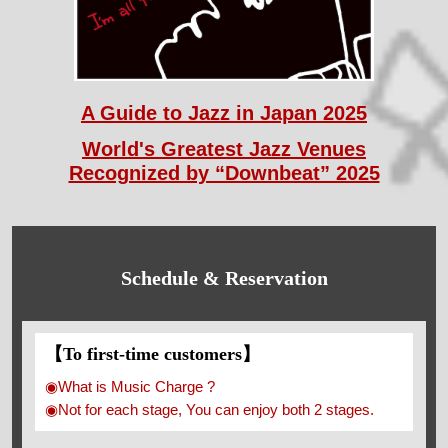
A Guide to Jazz in Japan 2025
World's Greatest Jazz Venues
Recognized by “Downbeat” 2025
Schedule & Reservation
【To first-time customers】
◉What is Music Charge ?
◉Not for each stage, You can enjoy both 2 stages.