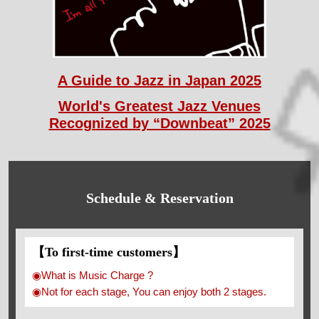
A Guide to Jazz in Japan 2025
World's Greatest Jazz Venues
Recognized by “Downbeat” 2025
Schedule & Reservation
【To first-time customers】
◉What is Music Charge ?
◉Not for each stage, You can enjoy both 2 stages.