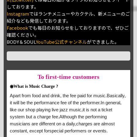
しております。
Instagram
ではランチメニューやカクテル、新メニューのご
紹介なども発信しております。
Facebook
でも毎日のお知らせをしておりますので、ぜひご
確認ください。
BODY＆SOUL
YouTube公式チャンネル
ができました。
To
first-time customers
◉What is Music Charge ?
Apart from food and drink, the fee paid for music.Basically,
it will be the performance fee of the performer.In general,
like our shop playing live jazz music,it is not a ticket
system but a charge fee.Although the performing
musicians are different on a daily,charges are almost
constant, except forspecial performers or events.