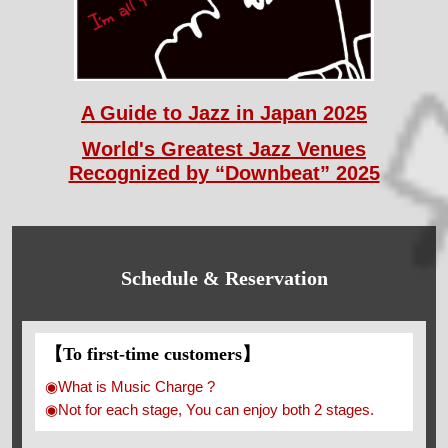
A Guide to Jazz in Japan 2025
World's Greatest Jazz Venues
Recognized by “Downbeat” 2025
Schedule & Reservation
【To first-time customers】
◉What is Music Charge ?
◉Not for each stage, You can enjoy both 2 stages.