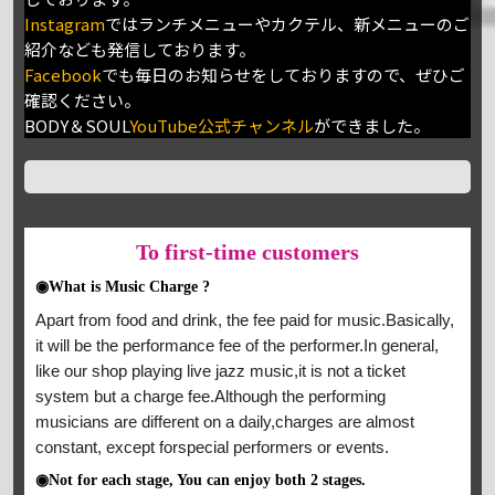
Instagram
ではランチメニューやカクテル、新メニューのご
紹介なども発信しております。
Facebook
でも毎日のお知らせをしておりますので、ぜひご
確認ください。
BODY＆SOUL
YouTube公式チャンネル
ができました。
To
first-time customers
◉What is Music Charge ?
Apart from food and drink, the fee paid for music.Basically,
it will be the performance fee of the performer.In general,
like our shop playing live jazz music,it is not a ticket
system but a charge fee.Although the performing
musicians are different on a daily,charges are almost
constant, except forspecial performers or events.
◉Not for each stage, You can enjoy both 2 stages.