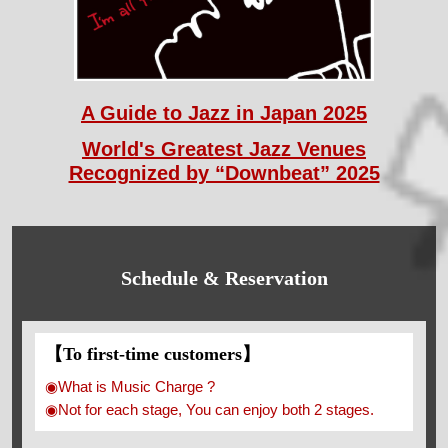
A Guide to Jazz in Japan 2025
World's Greatest Jazz Venues
Recognized by “Downbeat” 2025
Schedule & Reservation
【To first-time customers】
◉What is Music Charge ?
◉Not for each stage, You can enjoy both 2 stages.