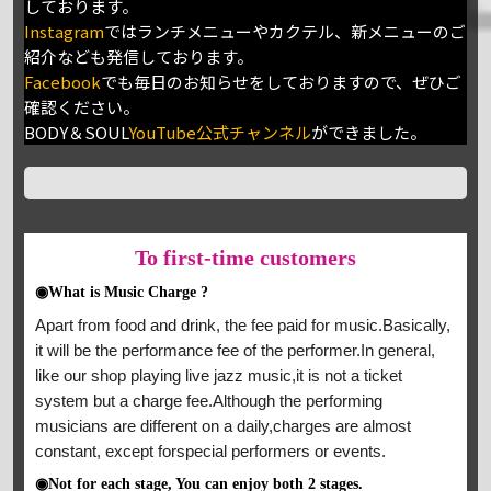
しております。
Instagram
ではランチメニューやカクテル、新メニューのご
紹介なども発信しております。
Facebook
でも毎日のお知らせをしておりますので、ぜひご
確認ください。
BODY＆SOUL
YouTube公式チャンネル
ができました。
To
first-time customers
◉What is Music Charge ?
Apart from food and drink, the fee paid for music.Basically,
it will be the performance fee of the performer.In general,
like our shop playing live jazz music,it is not a ticket
system but a charge fee.Although the performing
musicians are different on a daily,charges are almost
constant, except forspecial performers or events.
◉Not for each stage, You can enjoy both 2 stages.