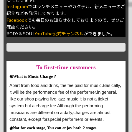
Instagram
ではランチメニューやカクテル、新メニューのご
紹介なども発信しております。
Facebook
でも毎日のお知らせをしておりますので、ぜひご
確認ください。
BODY＆SOUL
YouTube公式チャンネル
ができました。
To
first-time customers
◉What is Music Charge ?
Apart from food and drink, the fee paid for music.Basically,
it will be the performance fee of the performer.In general,
like our shop playing live jazz music,it is not a ticket
system but a charge fee.Although the performing
musicians are different on a daily,charges are almost
constant, except forspecial performers or events.
◉Not for each stage, You can enjoy both 2 stages.