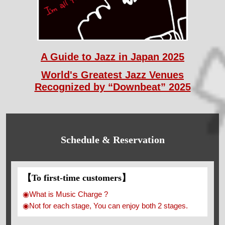
A Guide to Jazz in Japan 2025
World's Greatest Jazz Venues
Recognized by “Downbeat” 2025
Schedule & Reservation
【To first-time customers】
◉What is Music Charge ?
◉Not for each stage, You can enjoy both 2 stages.