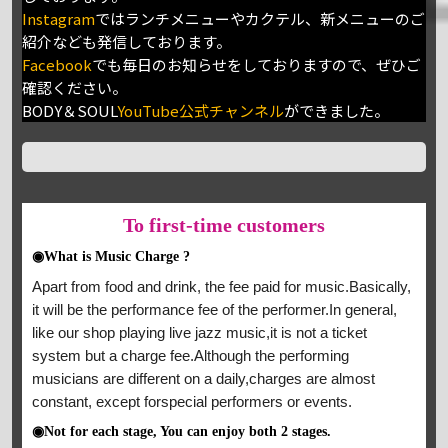
Instagram
ではランチメニューやカクテル、新メニューのご
紹介なども発信しております。
Facebook
でも毎日のお知らせをしておりますので、ぜひご
確認ください。
BODY＆SOUL
YouTube公式チャンネル
ができました。
To
first-time customers
◉What is Music Charge ?
Apart from food and drink, the fee paid for music.Basically,
it will be the performance fee of the performer.In general,
like our shop playing live jazz music,it is not a ticket
system but a charge fee.Although the performing
musicians are different on a daily,charges are almost
constant, except forspecial performers or events.
◉Not for each stage, You can enjoy both 2 stages.