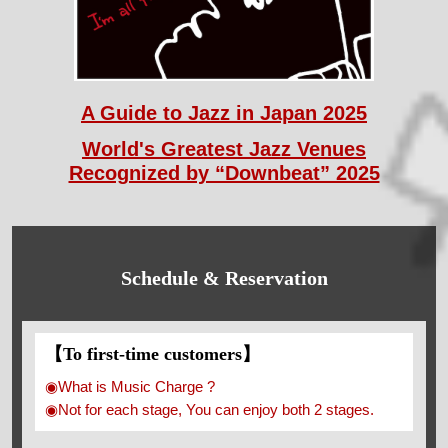
A Guide to Jazz in Japan 2025
World's Greatest Jazz Venues
Recognized by “Downbeat” 2025
Schedule & Reservation
【To first-time customers】
◉What is Music Charge ?
◉Not for each stage, You can enjoy both 2 stages.