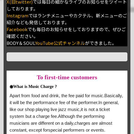
X(旧twitter)
では毎日の細かなライブのお知らせをツイート
しております。
Instagram
ではランチメニューやカクテル、新メニューのご
紹介なども発信しております。
Facebook
でも毎日のお知らせをしておりますので、ぜひご
確認ください。
BODY＆SOUL
YouTube公式チャンネル
ができました。
To
first-time customers
◉What is Music Charge ?
Apart from food and drink, the fee paid for music.Basically,
it will be the performance fee of the performer.In general,
like our shop playing live jazz music,it is not a ticket
system but a charge fee.Although the performing
musicians are different on a daily,charges are almost
constant, except forspecial performers or events.