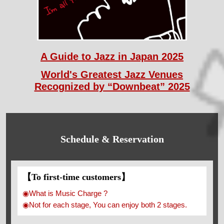
A Guide to Jazz in Japan 2025
World's Greatest Jazz Venues
Recognized by “Downbeat” 2025
Schedule & Reservation
【To first-time customers】
◉What is Music Charge ?
◉Not for each stage, You can enjoy both 2 stages.