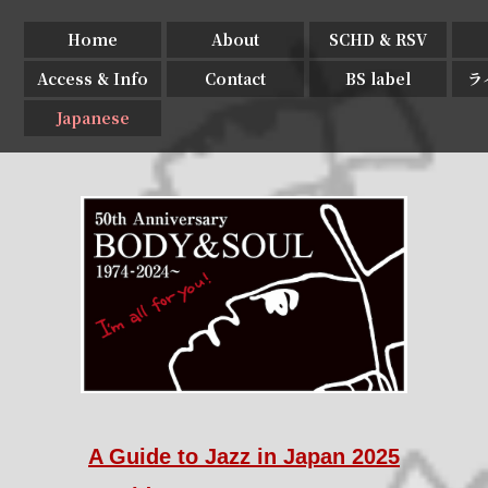
Home
About
SCHD & RSV
Access & Info
Contact
BS label
ラ
Japanese
A Guide to Jazz in Japan 2025