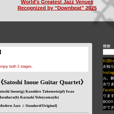
World's Greatest Jazz Venues
Recognized by “Downbeat” 2025
検索
s】
X(旧tw
お知
enjoy both 2 stages.
Insta
ル、
《Satoshi Inoue Guitar Quartet》
おり
Faceb
atoshi Inoue(g) Kazuhiro Takemoto(pf) Iwao
りま
asuhara(b) Kazuaki Yokoyama(ds)
BODY
Modern Jazz ♫ Standard/Original]
がで