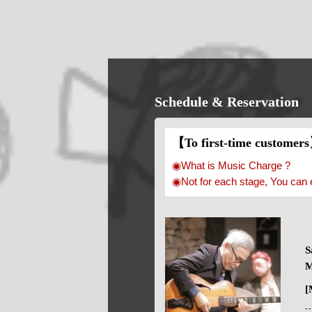
Schedule & Reservation
【To first-time customer
◉What is Music Charge ?
◉Not for each stage, You can 
S
M
[