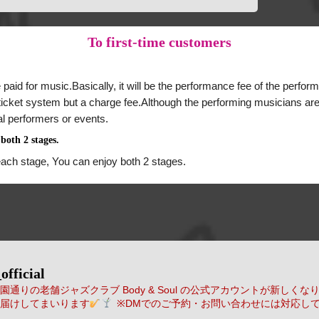
To
first-time customers
 paid for music.Basically, it will be the performance fee of the perform
a ticket system but a charge fee.Although the performing musicians are
al performers or events.
both 2 stages.
each stage, You can enjoy both 2 stages.
official
通りの老舗ジャズクラブ Body & Soul の公式アカウントが新しくな
届けしてまいります
※DMでのご予約・お問い合わせには対応し