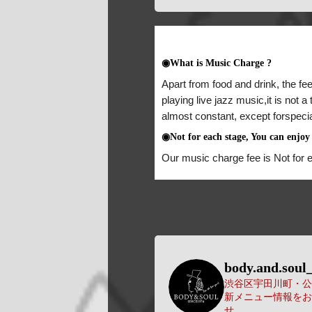
◉What is Music Charge ?
Apart from food and drink, the fee
playing live jazz music,it is not 
almost constant, except forspeci
◉Not for each stage, You can enjoy 
Our music charge fee is Not for 
body.and.soul_
渋谷区宇田川町・公園
新メニュー情報をお
せ。