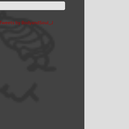
Tweets by BodyandSoul_J