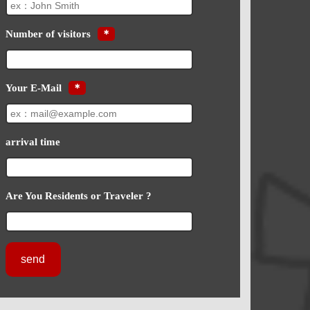
Number of visitors
＊
Your E-Mail
＊
arrival time
Are You Residents or Traveler ?