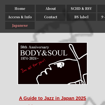
Home
About
SCHD & RSV
Access & Info
Contact
BS label
ラ
Japanese
A Guide to Jazz in Japan 2025