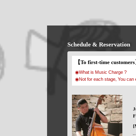
Schedule & Reservation
【To first-time customer
◉What is Music Charge ?
◉Not for each stage, You can 
J
F
[