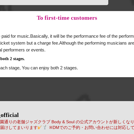
To
first-time customers
 paid for music.Basically, it will be the performance fee of the perform
a ticket system but a charge fee.Although the performing musicians are
al performers or events.
both 2 stages.
each stage, You can enjoy both 2 stages.
official
通りの老舗ジャズクラブ Body & Soul の公式アカウントが新しくな
届けしてまいります
※DMでのご予約・お問い合わせには対応し