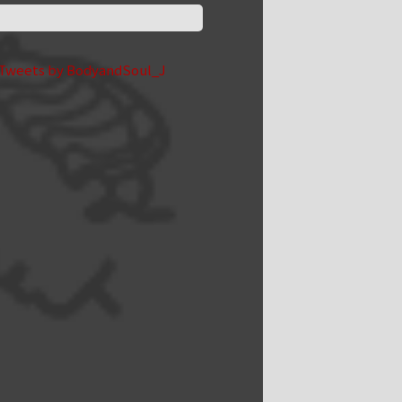
Tweets by BodyandSoul_J