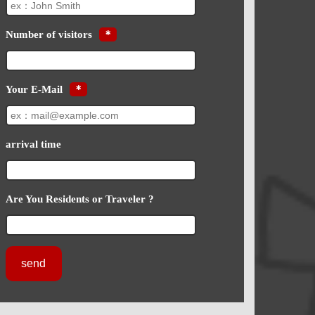
Number of visitors
＊
Your E-Mail
＊
arrival time
Are You Residents or Traveler ?