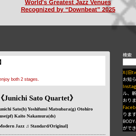
World's Greatest Jazz Venues
Recognized by “Downbeat” 2025
検索
s】
X(旧tw
お知
enjoy both 2 stages.
Insta
ル、
《Junichi Sato Quartet》
おり
Faceb
unichi Sato(b) Yoshifumi Matsubara(g) Otohiro
りま
use(pf) Kaito Nakamura(ds)
BODY
Modern Jazz ♫ Standard/Original]
がで