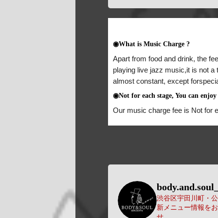
◉What is Music Charge ?
Apart from food and drink, the fee
playing live jazz music,it is not 
almost constant, except forspeci
◉Not for each stage, You can enjoy 
Our music charge fee is Not for 
body.and.soul_
渋谷区宇田川町・公園
新メニュー情報をお
せ。