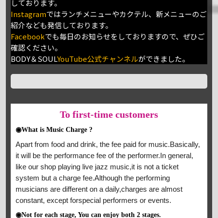
しております。
Instagram
ではランチメニューやカクテル、新メニューのご
紹介なども発信しております。
Facebook
でも毎日のお知らせをしておりますので、ぜひご
確認ください。
BODY＆SOUL
YouTube公式チャンネル
ができました。
To
first-time customers
◉What is Music Charge ?
Apart from food and drink, the fee paid for music.Basically,
it will be the performance fee of the performer.In general,
like our shop playing live jazz music,it is not a ticket
system but a charge fee.Although the performing
musicians are different on a daily,charges are almost
constant, except forspecial performers or events.
◉Not for each stage, You can enjoy both 2 stages.