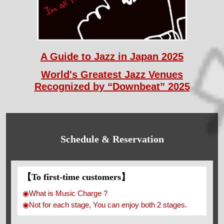
A Guide to Jazz in Japan 2025
World's Greatest Jazz Venues
Recognized by “Downbeat” 2025
Schedule & Reservation
【To first-time customers】
◉What is Music Charge ?
◉Not for each stage, You can enjoy both 2 stages.