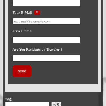
Your E-Mail
＊
arrival time
Are You Residents or Traveler ?
検索
検索