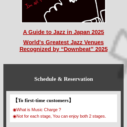
A Guide to Jazz in Japan 2025
World's Greatest Jazz Venues
Recognized by “Downbeat” 2025
Schedule & Reservation
【To first-time customers】
◉What is Music Charge ?
◉Not for each stage, You can enjoy both 2 stages.