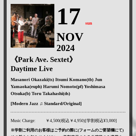
17
sun
NOV
2024
《Park Ave. Sextet》
Daytime Live
Masanori Okazaki(ts) Itsumi Komano(tb) Jun
Yamaoka(euph) Harumi Nomoto(pf) Yoshimasa
Otsuka(b) Toru Takahashi(ds)
[Modern Jazz ♫ Standard/Original]
Music Charge:
￥4,500(税込￥4,950)[学割税込¥3,000]
※学割ご利用のお客様はご予約の際に(フォームのご要望欄にて)