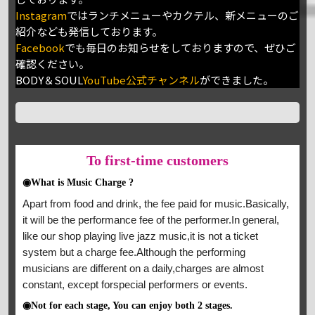
Instagram
ではランチメニューやカクテル、新メニューのご
紹介なども発信しております。
Facebook
でも毎日のお知らせをしておりますので、ぜひご
確認ください。
BODY＆SOUL
YouTube公式チャンネル
ができました。
To
first-time customers
◉What is Music Charge ?
Apart from food and drink, the fee paid for music.Basically,
it will be the performance fee of the performer.In general,
like our shop playing live jazz music,it is not a ticket
system but a charge fee.Although the performing
musicians are different on a daily,charges are almost
constant, except forspecial performers or events.
◉Not for each stage, You can enjoy both 2 stages.