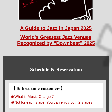
A Guide to Jazz in Japan 2025
World's Greatest Jazz Venues
Recognized by “Downbeat” 2025
Schedule & Reservation
【To first-time customers】
◉What is Music Charge ?
◉Not for each stage, You can enjoy both 2 stages.