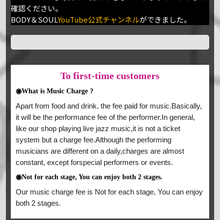
確認ください。
BODY＆SOUL
YouTube公式チャンネル
ができました。
To
first-time customers
◉What is Music Charge ?
Apart from food and drink, the fee paid for music.Basically,
it will be the performance fee of the performer.In general,
like our shop playing live jazz music,it is not a ticket
system but a charge fee.Although the performing
musicians are different on a daily,charges are almost
constant, except forspecial performers or events.
◉Not for each stage, You can enjoy both 2 stages.
Our music charge fee is Not for each stage, You can enjoy
both 2 stages.