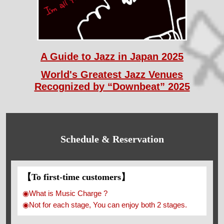
A Guide to Jazz in Japan 2025
World's Greatest Jazz Venues
Recognized by “Downbeat” 2025
Schedule & Reservation
【To first-time customers】
◉What is Music Charge ?
◉Not for each stage, You can enjoy both 2 stages.