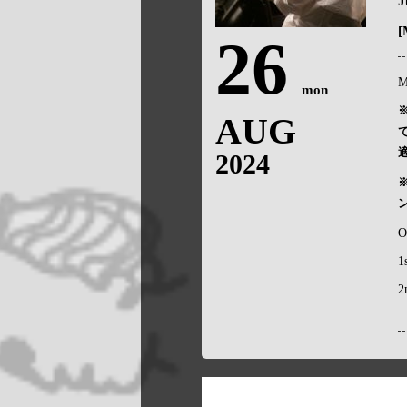
J
[
26
M
mon
AUG
2024
O
1
2