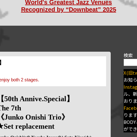
World's Greatest Jazz Venues
Recognized by “Downbeat” 2025
検索
s】
X(旧tw
お知
enjoy both 2 stages.
Insta
ル、
【50th Annive.Special】
おり
The 7th
Faceb
りま
《Junko Onishi Trio》
BODY
★Set replacement
がで