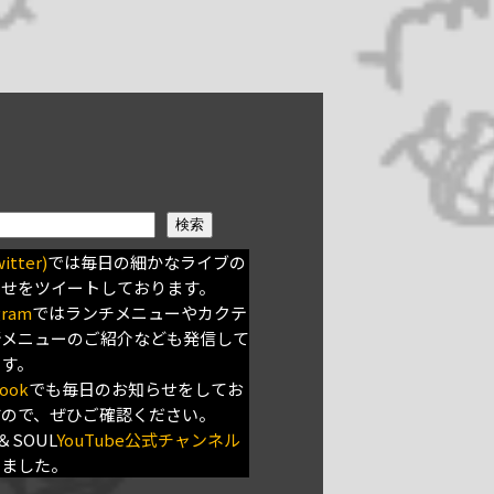
検索
itter)
では毎日の細かなライブの
らせをツイートしております。
gram
ではランチメニューやカクテ
新メニューのご紹介なども発信して
ます。
ook
でも毎日のお知らせをしてお
すので、ぜひご確認ください。
＆SOUL
YouTube公式チャンネル
きました。