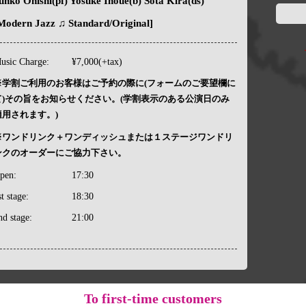
unko Onishi(pf) Yosuke Inoue(b) Sota Kira(ds)
Modern Jazz ♫ Standard/Original]
usic Charge:
¥7,000(+tax)
※学割ご利用のお客様はご予約の際に(フォームのご要望欄に
て)その旨をお知らせください。(学割表示のある公演日のみ
適用されます。)
※ワンドリンク＋ワンディッシュまたは１ステージワンドリ
ンクのオーダーにご協力下さい。
pen:
17:30
st stage:
18:30
nd stage:
21:00
To
first-time customers