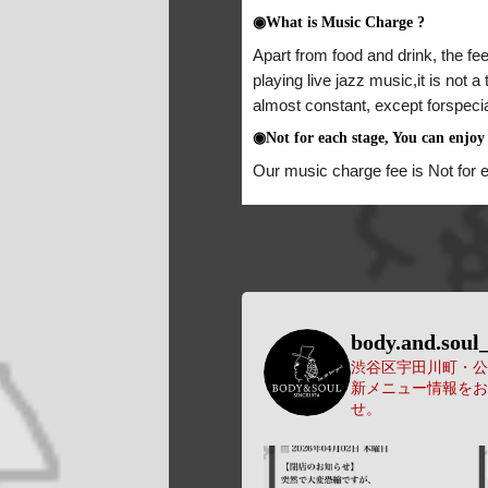
◉What is Music Charge ?
Apart from food and drink, the fee
playing live jazz music,it is not 
almost constant, except forspeci
◉Not for each stage, You can enjoy 
Our music charge fee is Not for 
body.and.soul_
渋谷区宇田川町・公園
新メニュー情報をお
せ。