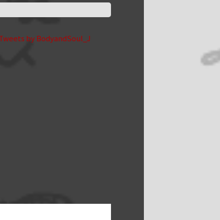
Tweets by BodyandSoul_J