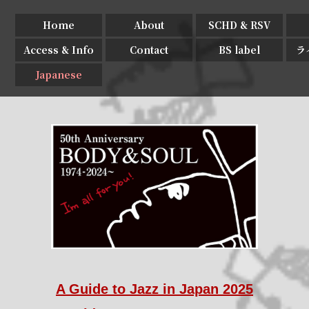
Home
About
SCHD & RSV
Access & Info
Contact
BS label
ラ
Japanese
A Guide to Jazz in Japan 2025