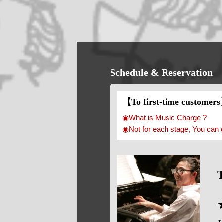
Schedule & Reservation
【To first-time customer
◉What is Music Charge ?
◉Not for each stage, You can 