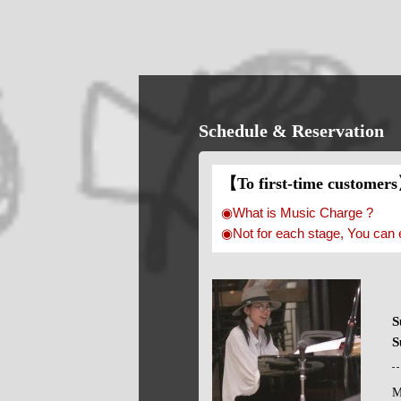
Schedule & Reservation
【To first-time customer
◉What is Music Charge ?
◉Not for each stage, You can 
S
S
M