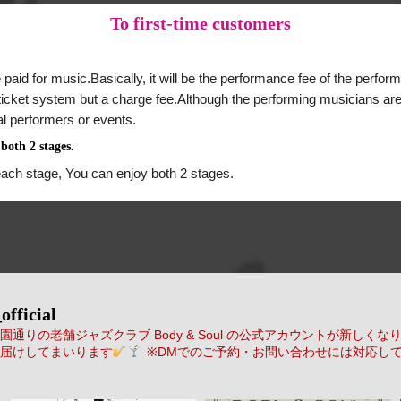
To
first-time customers
 paid for music.Basically, it will be the performance fee of the perform
a ticket system but a charge fee.Although the performing musicians are
al performers or events.
both 2 stages.
each stage, You can enjoy both 2 stages.
official
通りの老舗ジャズクラブ Body & Soul の公式アカウントが新しくな
届けしてまいります
※DMでのご予約・お問い合わせには対応し