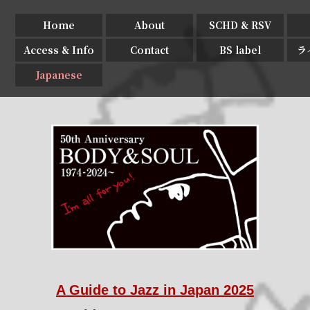
Home
About
SCHD & RSV
Access & Info
Contact
BS label
ラ
Japanese
A Guide to Jazz in Japan 2025