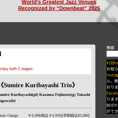
World's Greatest Jazz Venues
Recognized by “Downbeat” 2025
検索
s】
X(旧tw
お知
enjoy both 2 stages.
Insta
ル、
《Sumire Kuribayashi Trio》
おり
Faceb
umire Kuribayashi(pf) Kazuma Fujimoto(g) Takashi
りま
ugawa(b)
BODY
がで
usic Charge:
￥4,500(税込￥4,950)[学割税込¥3,000]