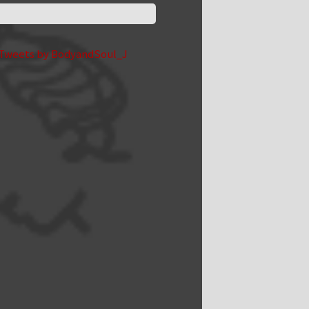
Tweets by BodyandSoul_J