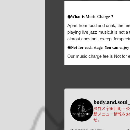
◉What is Music Charge ?
Apart from food and drink, the fee
playing live jazz music,it is not 
almost constant, except forspeci
◉Not for each stage, You can enjoy 
Our music charge fee is Not for 
body.and.soul_
渋谷区宇田川町・公園
新メニュー情報をお
せ。