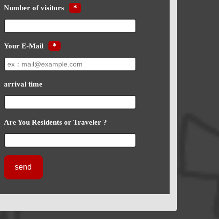
Number of visitors
＊
Your E-Mail
＊
arrival time
Are You Residents or Traveler ?