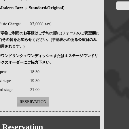
Modern Jazz ♫ Standard/Original]
usic Charge:
¥7,000(+tax)
※学割ご利用のお客様はご予約の際に(フォームのご要望欄に
て)その旨をお知らせください。(学割表示のある公演日のみ
適用されます。)
※ワンドリンク＋ワンディッシュまたは１ステージワンドリ
ンクのオーダーにご協力下さい。
pen:
18:30
st stage:
19:30
nd stage:
21:00
RESERVATION
Reservation