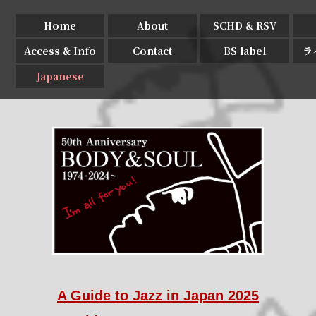
Home
About
SCHD & RSV
Access & Info
Contact
BS label
ラ
Japanese
A Guide to Jazz in Japan 2025