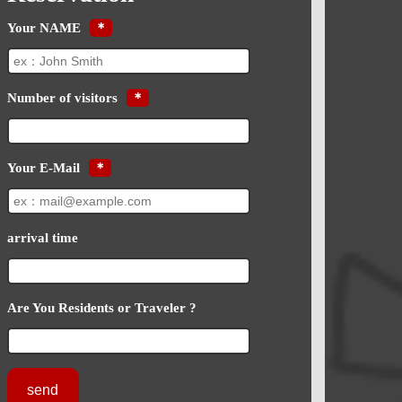
Your NAME
＊
Number of visitors
＊
Your E-Mail
＊
arrival time
Are You Residents or Traveler ?