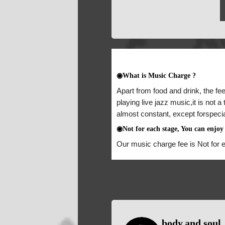
◉What is Music Charge ?
Apart from food and drink, the fee
playing live jazz music,it is not 
almost constant, except forspeci
◉Not for each stage, You can enjoy 
Our music charge fee is Not for 
body.and.soul_