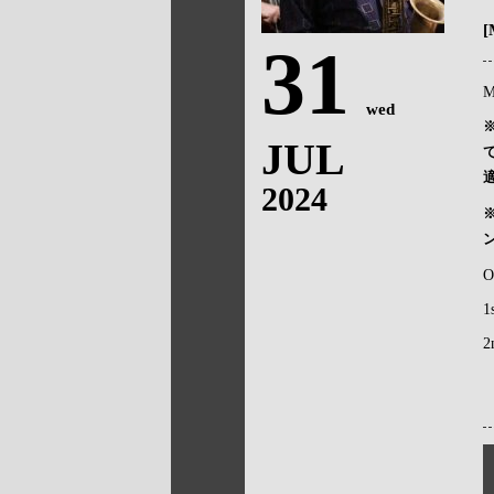
[
31
M
wed
JUL
2024
O
1
2