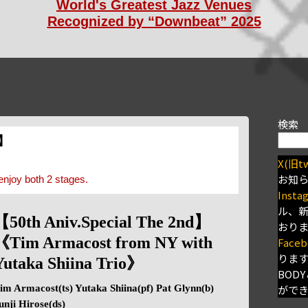
World's Greatest Jazz Venues
Recognized by “Downbeat” 2025
検索
s】
X(旧tw
お知
enjoy both 2 stages.
Insta
ル、
【50th Aniv.Special The 2nd】
おり
《Tim Armacost from NY with
Faceb
りま
Yutaka Shiina Trio》
BODY
im Armacost(ts) Yutaka Shiina(pf) Pat Glynn(b)
がで
unji Hirose(ds)