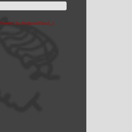
Tweets by BodyandSoul_J