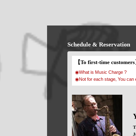
Schedule & Reservation
【To first-time customer
◉What is Music Charge ?
◉Not for each stage, You can 
T
J