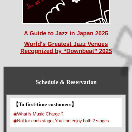
A Guide to Jazz in Japan 2025
World's Greatest Jazz Venues
Recognized by “Downbeat” 2025
Schedule & Reservation
【To first-time customers】
◉What is Music Charge ?
◉Not for each stage, You can enjoy both 2 stages.