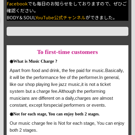
Facebook
でも毎日のお知らせをしておりますので、ぜひご
確認ください。
BODY＆SOUL
YouTube公式チャンネル
ができました。
To
first-time customers
◉What is Music Charge ?
Apart from food and drink, the fee paid for music.Basically,
it will be the performance fee of the performer.In general,
like our shop playing live jazz music,it is not a ticket
system but a charge fee.Although the performing
musicians are different on a daily,charges are almost
constant, except forspecial performers or events.
◉Not for each stage, You can enjoy both 2 stages.
Our music charge fee is Not for each stage, You can enjoy
both 2 stages.