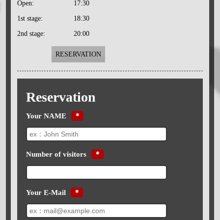
Open:
17:30
1st stage:
18:30
2nd stage:
20:00
RESERVATION
Reservation
Your NAME
＊
Number of visitors
＊
Your E-Mail
＊