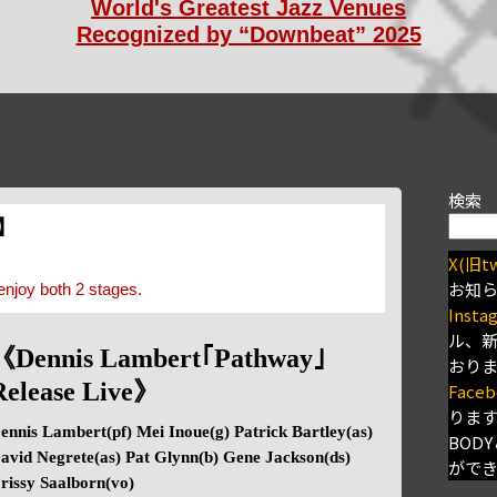
World's Greatest Jazz Venues
Recognized by “Downbeat” 2025
検索
s】
X(旧tw
お知
enjoy both 2 stages.
Insta
ル、
《Dennis Lambert｢Pathway｣
おり
Release Live》
Faceb
りま
ennis Lambert(pf) Mei Inoue(g) Patrick Bartley(as)
BODY
avid Negrete(as) Pat Glynn(b) Gene Jackson(ds)
がで
rissy Saalborn(vo)