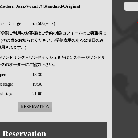
Modern Jazz/Vocal ♫ Standard/Original]
usic Charge:
¥5,500(+tax)
※学割ご利用のお客様はご予約の際に(フォームのご要望欄に
て)その旨をお知らせください。(学割表示のある公演日のみ
適用されます。)
※ワンドリンク＋ワンディッシュまたは１ステージワンドリ
ンクのオーダーにご協力下さい。
pen:
18:30
st stage:
19:30
nd stage:
21:00
RESERVATION
Reservation