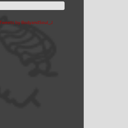
Tweets by BodyandSoul_J