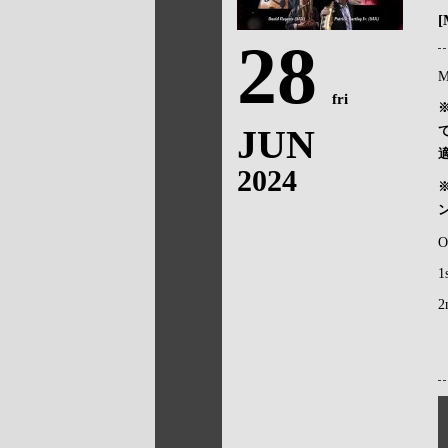
[
28
M
fri
JUN
2024
O
1
2