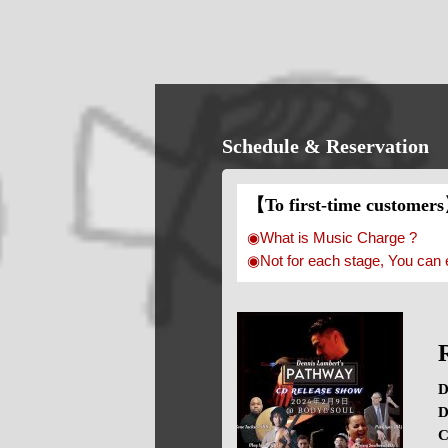
Schedule & Reservation
【To first-time customer
◉What is Music Charge ?
◉Not for each stage, You can 
D
D
C