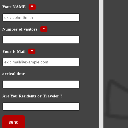
Your NAME
＊
Number of visitors
＊
Your E-Mail
＊
arrival time
Are You Residents or Traveler ?