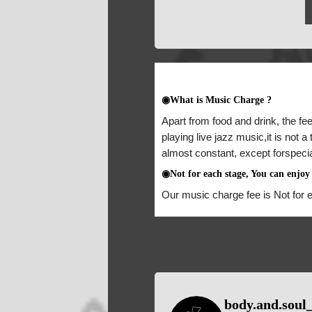
◉What is Music Charge ?
Apart from food and drink, the fee
playing live jazz music,it is not 
almost constant, except forspeci
◉Not for each stage, You can enjoy 
Our music charge fee is Not for 
body.and.soul_