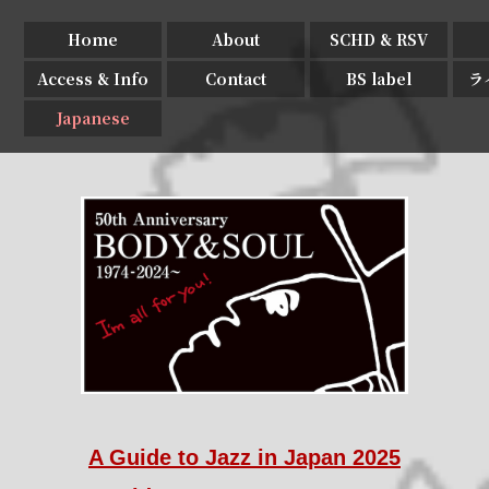
Home
About
SCHD & RSV
Access & Info
Contact
BS label
ラ
Japanese
A Guide to Jazz in Japan 2025