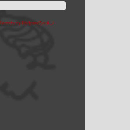
Tweets by BodyandSoul_J