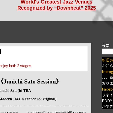
World's Greatest Jazz Venues
Recognized by “Downbeat” 2025
検索
s】
X(旧tw
お知
enjoy both 2 stages.
Insta
ル、
《Junichi Sato Session》
おり
Faceb
unichi Sato(b) TBA
りま
Modern Jazz ♫ Standard/Original]
BODY
がで