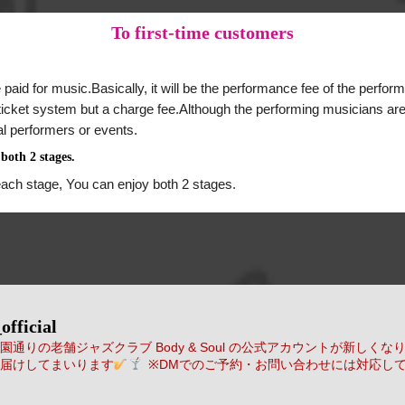
To
first-time customers
 paid for music.Basically, it will be the performance fee of the perform
a ticket system but a charge fee.Although the performing musicians are
al performers or events.
both 2 stages.
each stage, You can enjoy both 2 stages.
official
通りの老舗ジャズクラブ Body & Soul の公式アカウントが新しくな
届けしてまいります
※DMでのご予約・お問い合わせには対応し