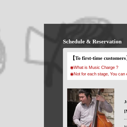
Schedule & Reservation
【To first-time customer
◉What is Music Charge ?
◉Not for each stage, You can 
J
[