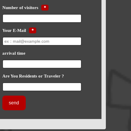
Number of visitors
＊
Your E-Mail
＊
arrival time
Are You Residents or Traveler ?