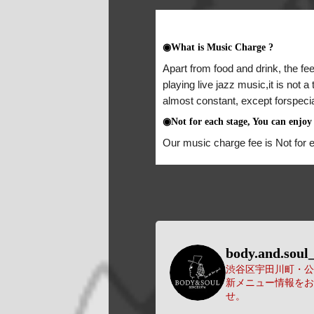
◉What is Music Charge ?
Apart from food and drink, the fee
playing live jazz music,it is not 
almost constant, except forspeci
◉Not for each stage, You can enjoy 
Our music charge fee is Not for 
body.and.soul_
渋谷区宇田川町・公園
新メニュー情報をお
せ。