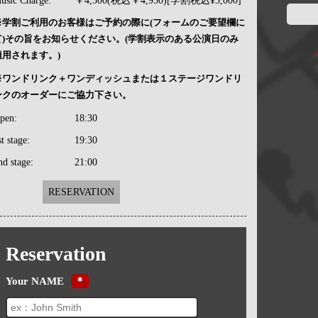
usic Charge:
￥4,500(税込￥4,950)[学割税込¥3,000]
※学割ご利用のお客様はご予約の際に(フォームのご要望欄に
て)その旨をお知らせください。(学割表示のある公演日のみ
適用されます。)
※ワンドリンク＋ワンディッシュまたは１ステージワンドリ
ンクのオーダーにご協力下さい。
pen:
18:30
st stage:
19:30
nd stage:
21:00
RESERVATION
Reservation
Your NAME
＊