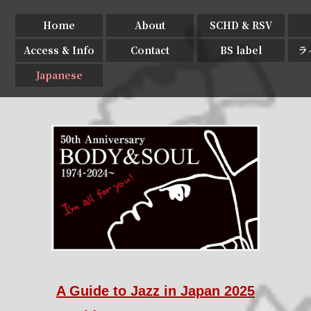
Home
About
SCHD & RSV
Access & Info
Contact
BS label
ラ
Japanese
A Guide to Jazz in Japan 2025